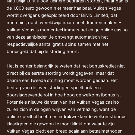
Natuurlijk kunt u ook kleinere bedragen storten, maar dan is
de 1.000 euro gewoon niet meer haalbaar. Vulkan Vegas
wordt overigens geëxploiteerd door Brivio Limited, dat
noch hier, noch wereldwijd naam heeft kunnen maken –
Vulkan Vegas is momenteel immers het enige online casino
van deze aanbieder. Je ontvangt automatisch het
respectievelijke aantal gratis spins samen met het
bonusgeld dat bij de storting hoort.
Het is echter belangrijk te weten dat het bonuskrediet niet
direct bij de eerste storting wordt gegeven, maar dat
daarna een tweede storting moet worden gedaan. Het
bedrag van de twee stortingen speelt ook een
doorslaggevende rol in hoe hoog de welkomstbonus is.
Potentiële nieuwe klanten van het Vulkan Vegas casino
zullen zich in de ogen wrijven van verbazing, want de
online speelhal heeft een indrukwekkende welkomstbonus
klaarliggen die gewoon te mooi klinkt om waar te zijn.
Vulkan Vegas biedt een breed scala aan betaalmethoden