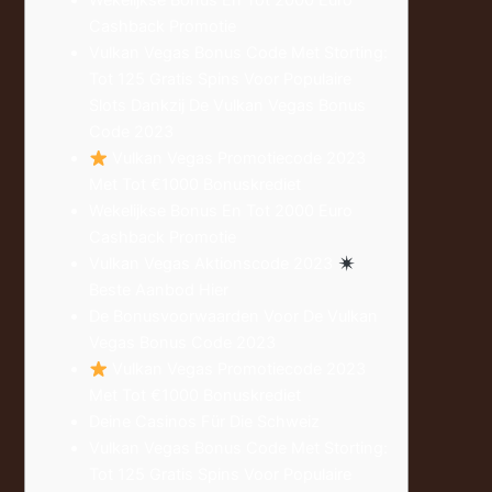
Wekelijkse Bonus En Tot 2000 Euro
Cashback Promotie
Vulkan Vegas Bonus Code Met Storting:
Tot 125 Gratis Spins Voor Populaire
Slots Dankzij De Vulkan Vegas Bonus
Code 2023
Vulkan Vegas Promotiecode 2023
Met Tot €1000 Bonuskrediet
Wekelijkse Bonus En Tot 2000 Euro
Cashback Promotie
Vulkan Vegas Aktionscode 2023
Beste Aanbod Hier
De Bonusvoorwaarden Voor De Vulkan
Vegas Bonus Code 2023
Vulkan Vegas Promotiecode 2023
Met Tot €1000 Bonuskrediet
Deine Casinos Für Die Schweiz
Vulkan Vegas Bonus Code Met Storting:
Tot 125 Gratis Spins Voor Populaire