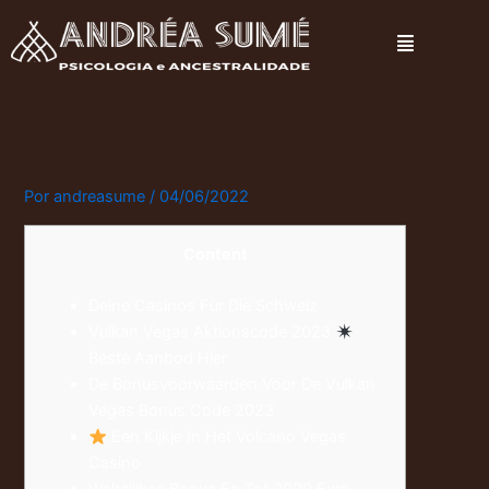
Ir
Menu
para
o
conteúdo
Por
andreasume
/
04/06/2022
Content
Deine Casinos Für Die Schweiz
Vulkan Vegas Aktionscode 2023
Beste Aanbod Hier
De Bonusvoorwaarden Voor De Vulkan
Vegas Bonus Code 2023
Een Kijkje In Het Volcano Vegas
Casino