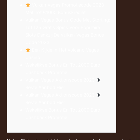
Vulkan Vegas Promotiecode 2023
Met Tot €1000 Bonuskrediet
Vulkan Vegas Bonus Code Met Storting:
Tot 125 Gratis Spins Voor Populaire
Slots Dankzij De Vulkan Vegas Bonus
Code 2023
Een Kijkje In Het Volcano Vegas
Casino
Wekelijkse Bonus En Tot 2000 Euro
Cashback Promotie
Vulkan Vegas Aktionscode 2023
Beste Aanbod Hier
Vulkan Vegas Aktionscode 2023
Beste Aanbod Hier
Wekelijkse Bonus En Tot 2000 Euro
Cashback Promotie