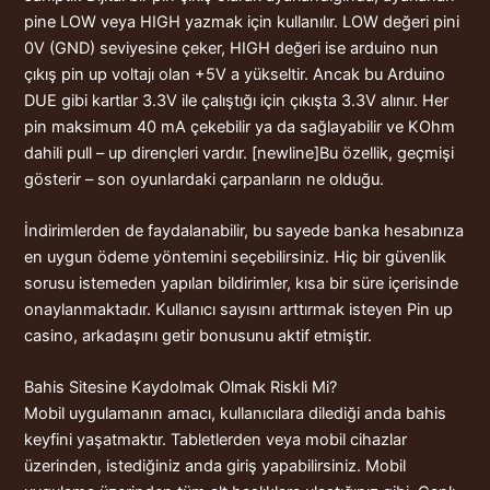
pine LOW veya HIGH yazmak için kullanılır. LOW değeri pini
0V (GND) seviyesine çeker, HIGH değeri ise arduino nun
çıkış
pin up
voltajı olan +5V a yükseltir. Ancak bu Arduino
DUE gibi kartlar 3.3V ile çalıştığı için çıkışta 3.3V alınır. Her
pin maksimum 40 mA çekebilir ya da sağlayabilir ve KOhm
dahili pull – up dirençleri vardır. [newline]Bu özellik, geçmişi
gösterir – son oyunlardaki çarpanların ne olduğu.
İndirimlerden de faydalanabilir, bu sayede banka hesabınıza
en uygun ödeme yöntemini seçebilirsiniz. Hiç bir güvenlik
sorusu istemeden yapılan bildirimler, kısa bir süre içerisinde
onaylanmaktadır. Kullanıcı sayısını arttırmak isteyen Pin up
casino, arkadaşını getir bonusunu aktif etmiştir.
Bahis Sitesine Kaydolmak Olmak Riskli Mi?
Mobil uygulamanın amacı, kullanıcılara dilediği anda bahis
keyfini yaşatmaktır. Tabletlerden veya mobil cihazlar
üzerinden, istediğiniz anda giriş yapabilirsiniz. Mobil