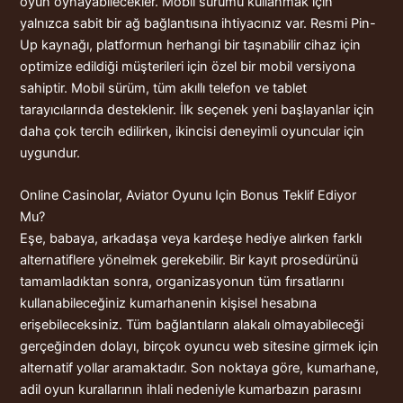
oyun oynayabilecekler. Mobil sürümü kullanmak için
yalnızca sabit bir ağ bağlantısına ihtiyacınız var. Resmi Pin-
Up kaynağı, platformun herhangi bir taşınabilir cihaz için
optimize edildiği müşterileri için özel bir mobil versiyona
sahiptir. Mobil sürüm, tüm akıllı telefon ve tablet
tarayıcılarında desteklenir. İlk seçenek yeni başlayanlar için
daha çok tercih edilirken, ikincisi deneyimli oyuncular için
uygundur.
Online Casinolar, Aviator Oyunu Için Bonus Teklif Ediyor
Mu?
Eşe, babaya, arkadaşa veya kardeşe hediye alırken farklı
alternatiflere yönelmek gerekebilir. Bir kayıt prosedürünü
tamamladıktan sonra, organizasyonun tüm fırsatlarını
kullanabileceğiniz kumarhanenin kişisel hesabına
erişebileceksiniz. Tüm bağlantıların alakalı olmayabileceği
gerçeğinden dolayı, birçok oyuncu web sitesine girmek için
alternatif yollar aramaktadır. Son noktaya göre, kumarhane,
adil oyun kurallarının ihlali nedeniyle kumarbazın parasını