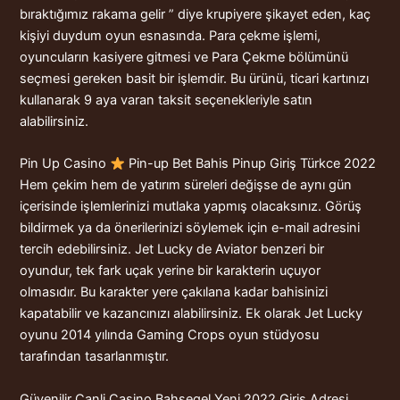
bıraktığımız rakama gelir ” diye krupiyere şikayet eden, kaç
kişiyi duydum oyun esnasında. Para çekme işlemi,
oyuncuların kasiyere gitmesi ve Para Çekme bölümünü
seçmesi gereken basit bir işlemdir. Bu ürünü, ticari kartınızı
kullanarak 9 aya varan taksit seçenekleriyle satın
alabilirsiniz.
Pin Up Casino
Pin-up Bet Bahis Pinup Giriş Türkce 2022
Hem çekim hem de yatırım süreleri değişse de aynı gün
içerisinde işlemlerinizi mutlaka yapmış olacaksınız. Görüş
bildirmek ya da önerilerinizi söylemek için e-mail adresini
tercih edebilirsiniz. Jet Lucky de Aviator benzeri bir
oyundur, tek fark uçak yerine bir karakterin uçuyor
olmasıdır. Bu karakter yere çakılana kadar bahisinizi
kapatabilir ve kazancınızı alabilirsiniz. Ek olarak Jet Lucky
oyunu 2014 yılında Gaming Crops oyun stüdyosu
tarafından tasarlanmıştır.
Güvenilir Canli Casino Bahsegel Yeni 2022 Giriş Adresi