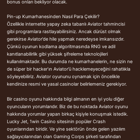
bonus onları bekliyor olacak.
Pin-up Kumarhanesinden Nasıl Para Çekilir?
Özellikle internette yapay zeka tabanlı Aviator tahmincisi
gibi programlara rastlayabilirsiniz. Ancak dürüst olmak
gerekirse Aviator’de hile yapmak neredeyse imkansızdır.
Çünkü oyunun kodlama algoritmasında RNG ve adil
kanıtlanabilirlik gibi yüksek şifreleme teknolojileri
kullanılmaktadır. Bu durumda ne kumarhanelerin, ne sizin ne
de süper bir hacker’ın Aviator’ü hacklemeyeceğini rahatlıkla
söyleyebiliriz. Aviator oyununu oynamak için öncelikle
kendinize resmi ve yasal casinolar belirlemeniz gerekiyor.
Bir casino oyunu hakkında bilgi almanın en iyi yolu diğer
oyuncuların yorumlarıdır. Biz de bu noktada Aviator oyunu
hakkında yorumlar yapan birkaç kişiyle konuşmak istedik.
Lucky Jet, 1win Casino sitesinin popüler Crash
oyunlarından biridir. Ve yine sektörün önde gelen yazılım
sağlayıcılarından olan Gaming Corps şirketi tarafından