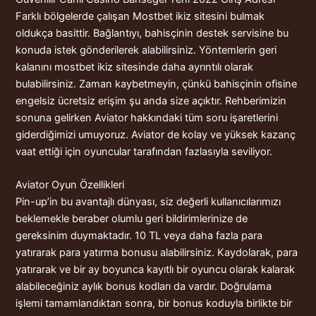
Farklı bölgelerde çalışan Mostbet ikiz sitesini bulmak
oldukça basittir. Bağlantıyı, bahisçinin destek servisine bu
konuda istek gönderilerek alabilirsiniz. Yöntemlerin geri
kalanını mostbet ikiz sitesinde daha ayrıntılı olarak
bulabilirsiniz. Zaman kaybetmeyin, çünkü bahisçinin ofisine
engelsiz ücretsiz erişim şu anda size açıktır. Rehberimizin
sonuna gelirken Aviator hakkındaki tüm soru işaretlerini
giderdiğimizi umuyoruz. Aviator de kolay ve yüksek kazanç
vaat ettiği için oyuncular tarafından fazlasıyla seviliyor.
Aviator Oyun Özellikleri
Pin-up’in bu avantajlı dünyası, siz değerli kullanıcılarımızı
beklemekle beraber olumlu geri bildirimlerinize de
gereksinim duymaktadır. 10 TL veya daha fazla para
yatırarak para yatırma bonusu alabilirsiniz. Kaydolarak, para
yatırarak ve bir ay boyunca kayıtlı bir oyuncu olarak kalarak
alabileceğiniz aylık bonus kodları da vardır. Doğrulama
işlemi tamamlandıktan sonra, bir bonus koduyla birlikte bir