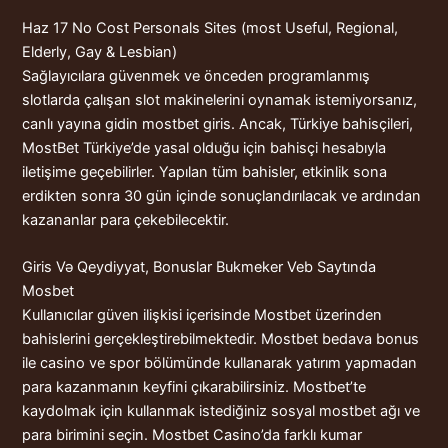
Haz 17 No Cost Personals Sites (most Useful, Regional,
Elderly, Gay & Lesbian)
Sağlayıcılara güvenmek ve önceden programlanmış
slotlarda çalışan slot makinelerini oynamak istemiyorsanız,
canlı yayına gidin mostbet giris. Ancak, Türkiye bahisçileri,
MostBet Türkiye’de yasal olduğu için bahisçi hesabıyla
iletişime geçebilirler. Yapılan tüm bahisler, etkinlik sona
erdikten sonra 30 gün içinde sonuçlandırılacak ve ardından
kazananlar para çekebilecektir.
Giris Və Qeydiyyat, Bonuslar Bukmeker Veb Saytında
Mosbet
Kullanıcılar güven ilişkisi içerisinde Mostbet üzerinden
bahislerini gerçekleştirebilmektedir. Mostbet bedava bonus
ile casino ve spor bölümünde kullanarak yatırım yapmadan
para kazanmanın keyfini çıkarabilirsiniz. Mostbet’te
kaydolmak için kullanmak istediğiniz sosyal
mostbet
ağı ve
para birimini seçin. Mostbet Casino’da farklı kumar