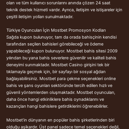
olan ve tüm kullanıcı sorunlarını anında çözen 24 saat
teknik destek hizmeti vardır. Ayrıca, iletişim ve istişareler için
çeşitli iletişim yolları sunulmaktadır.
Türkiye Oyuncuları İçin Mostbet Promosyon Kodları
Sağda kupon bulunuyor, tam da orada bahisçinin kendisi
tarafından seçilen bahisleri görebileceği ve ödeme
yapabileceği kupon bulunuyor. Mostbet bahis sitesi 2009
yılından bu yana bahis severlere güvenilir ve kaliteli bahis
deneyimi sunmaktadır. Mostbet Casino girişini tek bir
tıklamayla geçmek için, bir sayfayı bir sosyal ağdan
bağlayabilirsiniz. Mostbet para çekme seçenekleri online
bahis ve şans oyunları sektöründe tercih edilen hızlı ve
güvenli yöntemlerden oluşmaktadır. Mostbet oyuncuları,
daha önce hangi etkinliklere bahis oynadıklarını ve
kazançları hangi bahislere getirdiklerini öğrenebilirler.
Mostbet’in dünyanın en popüler bahis şirketlerinden biri
olduğu aşikardır. Üst panel sadece temel seçenekleri değil,