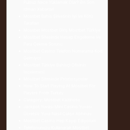
Pulsuz Necə Yükləmək Olar? Ən Son
Idman Xəbərləri
Mostbet Bahis Şirketinin Iyi Ve Kötü
Tarafları
Mostbet Mostbet Giriş Mostbet Türkiye
Mostbet Sitesinde Hesap Engelleme Ve
Para Çekme Sorunu
Mostbet Casino Telefon Numarama Kod
Gelmiyor
Mostbet Türkiye Bahisçi Ofisinin
Incelemesi
Mostbet Sitesinde Promosyonlar
How To Start Playing At Mostbet For
Players From Turkey
Category: Mostbet Kazinosu
Jackpot Yuvası Mini Casino Yuvası
Ücretsiz Yuva Nasıl Çalışır Abhinav
Mostbet Casino Hep Kayıp Ediyorum
Telefonunuzu Kullanarak Mostbet