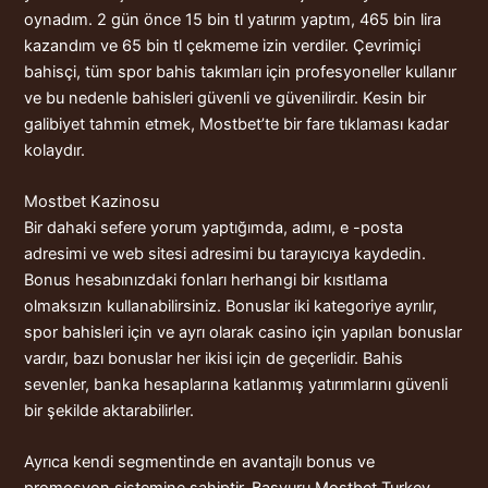
oynadım. 2 gün önce 15 bin tl yatırım yaptım, 465 bin lira
kazandım ve 65 bin tl çekmeme izin verdiler. Çevrimiçi
bahisçi, tüm spor bahis takımları için profesyoneller kullanır
ve bu nedenle bahisleri güvenli ve güvenilirdir. Kesin bir
galibiyet tahmin etmek, Mostbet’te bir fare tıklaması kadar
kolaydır.
Mostbet Kazinosu
Bir dahaki sefere yorum yaptığımda, adımı, e -posta
adresimi ve web sitesi adresimi bu tarayıcıya kaydedin.
Bonus hesabınızdaki fonları herhangi bir kısıtlama
olmaksızın kullanabilirsiniz. Bonuslar iki kategoriye ayrılır,
spor bahisleri için ve ayrı olarak casino için yapılan bonuslar
vardır, bazı bonuslar her ikisi için de geçerlidir. Bahis
sevenler, banka hesaplarına katlanmış yatırımlarını güvenli
bir şekilde aktarabilirler.
Ayrıca kendi segmentinde en avantajlı bonus ve