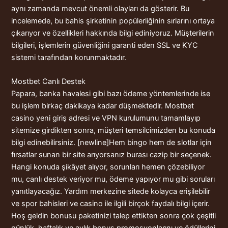
aynı zamanda mevcut önemli olayları da gösterir. Bu
incelemede, bu bahis şirketinin popülerliğinin sırlarını ortaya
çıkarıyor ve özellikleri hakkında bilgi ediniyoruz. Müşterilerin
bilgileri, işlemlerin güvenliğini garanti eden SSL ve KYC
sistemi tarafından korunmaktadır.
Mostbet Canlı Destek
Papara, banka havalesi gibi bazı ödeme yöntemlerinde ise
bu işlem birkaç dakikaya kadar düşmektedir. Mostbet
casino yeni giriş adresi ve VPN kurulumunu tamamlayıp
sitemize girdikten sonra, müşteri temsilcimizden bu konuda
bilgi edinebilirsiniz. [newline]Hem bingo hem de slotlar için
fırsatlar sunan bir site arıyorsanız burası cazip bir seçenek.
Hangi konuda şikâyet alıyor, sorunları hemen çözebiliyor
mu, canlı destek veriyor mu, ödeme yapıyor mu gibi soruları
yanıtlayacağız. Yardım merkezine sitede kolayca erişilebilir
ve spor bahisleri ve casino ile ilgili birçok faydalı bilgi içerir.
Hoş geldin bonusu paketinizi talep ettikten sonra çok çeşitli