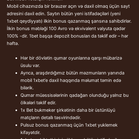
Mobil cihazınızda bir brauzer açın və daxil olmaq üçün sayt
adresini daxil edin. Saytın bütün yeni istifadəçiləri (yeni
1xbet qeydiyyatı) ilkin bonus qazanmaq şansına sahibdirlər.
İlkin bonus məbləği 100 Avro və ekvivalent valyuta qədər
100% -dir. 1bet başqa depozit bonusları da təklif edir – hər
həftə.
Hər bir dövlətin qumar oyunlarına qarşı mübarizə
üsulu var.
Ayrıca, araşdırdığımız bütün məzmunların yanında
mobil 1xbet’e daxil haqqında məlumat təmin edə
bilərik.
Qumar müəssisələrinin qadağan olunduğu yalnız bu
ölkələri təklif edir.
1x Bet bukmeker şirkətinin daha bir üstünlüyü
matçların detallı təsvirindədir.
Pulsuz bonus qazanmaq üçün 1xbet yuklemek
kifayətdir.