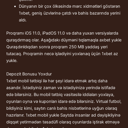
Dünyanın bir çox ölkəsində mərc xidmətləri göstərən
1xbet, geniş üzvlərinə çatdı və bahis bazarında yerini
aldı.
Proqramı iOS 11.0, iPadOS 11.0 və daha yuxarı versiyalarda
quraşdırmaq olar. Aşağıdakı düyməni tıqlamaqla axbet yukle
Quraşdırıldıqdan sonra proqram 250 MB yaddaş yeri
tutacaq. Proqramin necə işlədiyini yoxlanaq üçün 1xbet az
yukle.
Depozit Bonusu Yoxdur
1xbet mobil tətbiqi ilə hər şeyi idarə etmək artıq daha
asandır. İstədiyiniz zaman və istədiyinizə yerində istifadə
edə bilərsiniz. Bu mobil tətbiq vasitəsilə iddiaları yoxlaya,
oyunları oyna və kuponları idarə edə bilərsiniz. Virtual futbol,
bildiyiniz kimi, saytın canlı bahis nisbətlərinə uyğun olaraq
hazırlanır. 1xbet mobil yukle Saytda insanlar ad dəyişikliyinə
diqqət yetirmədən təsadüfi olaraq oyunlarda iştirak etməyə