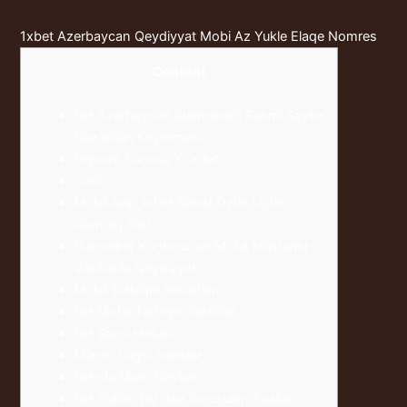
1xbet Azerbaycan Qeydiyyat Mobi Az Yukle Elaqe Nomres
Content
Bet Azərbaycan Bukmekeri: Rəsmi Saytın
Nəzərdən Keçirilməsi
Depozit Bonusu Yoxdur
Canlı
Mobil App 1xbet Rahat Özün Üçün
Qurmaq Olar
Bukmeker Kontorunun Mobil Müştərisi
Vasitəsilə Qeydiyyat
Mobil Tətbiqin Imkanları
Bet Mobil Tətbiqin Təklifləri
Bet Şəxsi Hesab
Mərcin Ləğvi Gaidasi
Bet-də Mərc Növləri
Bet Yukle: Tez-tez Soruşulan Suallar