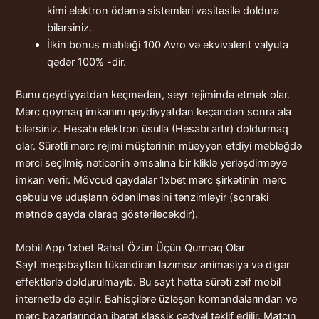
kimi elektron ödəmə sistemləri vasitəsilə doldura
bilərsiniz.
İlkin bonus məbləği 100 Avro və ekvivalent valyuta
qədər 100% -dir.
Bunu qeydiyyatdan keçmədən, seyr rejimində etmək olar.
Mərc qoymaq imkanını qeydiyyatdan keçəndən sonra ala
bilərsiniz. Hesabı elektron üsulla (Hesabı artır) doldurmaq
olar. Sürətli mərc rejimi müştərinin müəyyən etdiyi məbləğdə
mərci seçilmiş nəticənin əmsalına bir kliklə yerləşdirməyə
imkan verir. Mövcud qaydalar 1xbet mərc şirkətinin mərc
qəbulu və uduşların ödənilməsini tənzimləyir (sonraki
mətndə qayda olaraq göstəriləcəkdir).
Mobil App 1xbet Rahat Özün Üçün Qurmaq Olar
Sayt meqabaytları tükəndirən lazımsız animasiya və digər
effektlərlə doldurulmayıb. Bu sayt hətta sürəti zəif mobil
internetlə də açılır. Bahisçilərə üzləşən komandalarından və
mərc bazarlarından ibarət klassik cədvəl təklif edilir. Matçın