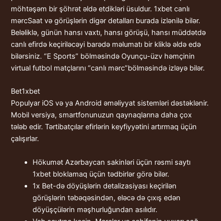
möhtəşəm bir şöhrət əldə etdikləri üsuldur. 1xbet canlı
mərcSaat və görüşlərin digər detalları burada izlənilə bilər.
Beləliklə, günün hansı vaxtı, hansı görüşü, hansı müddətdə
canlı efirdə keçiriləcəyi barədə məlumatı bir kliklə əldə edə
bilərsiniz. “E Sports” bölməsində Oyunçu-üzv həmçinin
virtual futbol matçlarını “canlı mərc”bölməsində izləyə bilər.
Bet1xbet
Populyar iOS və ya Android əməliyyat sistemləri dəstəklənir.
Mobil versiya, smartfonunuzun qaynaqlarına daha çox
tələb edir. Tərtibatçılar efirlərin keyfiyyətini artırmaq üçün
çalışırlar.
Hökumət Azərbaycan sakinləri üçün rəsmi saytı
1xbet bloklamaq üçün tədbirlər görə bilər.
1x Bet-də döyüşlərin detalizasiyası keçirilən
görüşlərin təbəqəsindən, eləcə də çıxış edən
döyüşçülərin məşhurluğundan asılıdır.