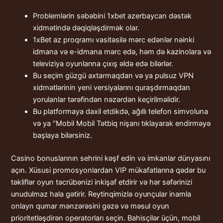
Problemlərin səbəbini 1xbet azerbaycan dəstək
xidmətində dəqiqləşdirmək olar.
1xBet az proqramı vasitəsilə mərc edənlər nəinki
idmana və e-idmana mərc edə, həm də kazinolara və
televiziya oyunlarına çıxış əldə edə bilərlər.
Bu seçim güzgü axtarmaqdan və ya pulsuz VPN
xidmətlərinin yeni versiyalarını quraşdırmaqdan
yorulanlar tərəfindən nəzərdən keçirilməlidir.
Bu platformaya daxil etdikdə, ağıllı telefon simvoluna
və ya “Mobil Mobil Tətbiq nişanı tıklayarak endirməyə
başlaya bilərsiniz.
Casino bonuslarının sehrini kəşf edin və imkanlar dünyasını
açın. Xüsusi promosyonlardan VIP mükafatlarına qədər bu
təkliflər oyun təcrübənizi inkişaf etdirir və hər səfərinizi
unudulmaz hala gətirir. Reytinqimizlə oyunçular inamla
onlayn qumar mənzərəsini gəzə və məsul oyun
prioritetləşdirən operatorları seçin. Bahisçilər üçün, mobil