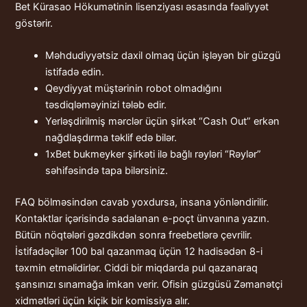
Bet Kürasao Hökumətinin lisenziyası əsasında fəaliyyət
göstərir.
Məhdudiyyətsiz daxil olmaq üçün işləyən bir güzgü
istifadə edin.
Qeydiyyat müştərinin robot olmadığını
təsdiqləməyinizi tələb edir.
Yerləşdirilmiş mərclər üçün şirkət “Cash Out” erkən
nağdlaşdırma təklif edə bilər.
1xBet bukmeyker şirkəti ilə bağlı rəyləri “Rəylər”
səhifəsində tapa bilərsiniz.
FAQ bölməsindən cavab yoxdursa, insana yönləndirilir.
Kontaktlar içərisində sadalanan e-poçt ünvanına yazın.
Bütün nöqtələri gəzdikdən sonra freebetlərə çevrilir.
İstifadəçilər 100 bal qazanmaq üçün 12 hadisədən 8-i
təxmin etməlidirlər. Ciddi bir miqdarda pul qazanaraq
şansınızı sınamağa imkan verir. Ofisin güzgüsü Zəmanətçi
xidmətləri üçün kiçik bir komissiya alır.