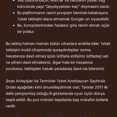
Veb saytına keçin, Mərclər və səhifənin yuxarı sağ
küncündə yaşıl “Qeydiyyatdan keç” düyməsini secin.
Bu platformanın rəsmi proqram təminatı kataloquna
1xbet tətbiqini əlavə etməmək Google-un siyasətidir.
Bu, kompüterinizdən fasiləsiz giriş təmin etmək üçün
bir yoldur.
Bu tətbiq həmən-həmən bütün cihazlara endirilə bilər. 1xbet
tətbiqini mobil cihazınızda quraşdırdıqdan sonra,
hesabınıza daxil olmaq üçün istifadə etdiyiniz istifadəçi adı
və şifrəni daxil etməlisiniz. Əgər hələ bir hesabınız
yoxdursa, tətbiqdən hesab yaradaraq daxil ola bilərsiniz.
Əsas Anlayişlar Və Terminlər 1xbet Azerbaycan Saytinda
Onları aşağıdakı kimi ümumiləşdirmək olar; Tarixlər 2011 ilk
dəfə çempionluq olduğu ili göstərəndə oyun üçün dünya
təşkil edildi. Bu çox mühüm təşkilatda baş mükafat dollarla
verilir..