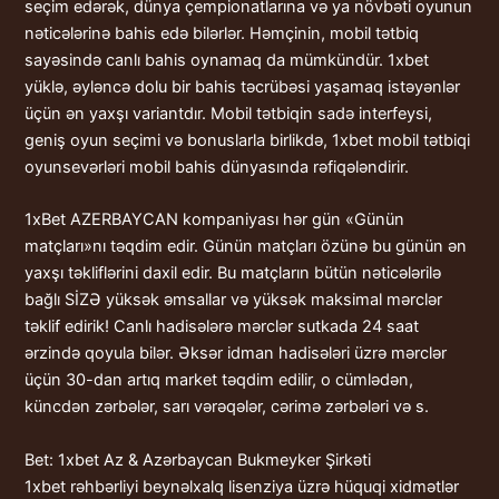
seçim edərək, dünya çempionatlarına və ya növbəti oyunun
nəticələrinə bahis edə bilərlər. Həmçinin, mobil tətbiq
sayəsində canlı bahis oynamaq da mümkündür. 1xbet
yüklə, əyləncə dolu bir bahis təcrübəsi yaşamaq istəyənlər
üçün ən yaxşı variantdır. Mobil tətbiqin sadə interfeysi,
geniş oyun seçimi və bonuslarla birlikdə, 1xbet mobil tətbiqi
oyunsevərləri mobil bahis dünyasında rəfiqələndirir.
1xBet AZERBAYCAN kompaniyası hər gün «Günün
matçları»nı təqdim edir. Günün matçları özünə bu günün ən
yaxşı təkliflərini daxil edir. Bu matçların bütün nəticələrilə
bağlı SİZƏ yüksək əmsallar və yüksək maksimal mərclər
təklif edirik! Canlı hadisələrə mərclər sutkada 24 saat
ərzində qoyula bilər. Əksər idman hadisələri üzrə mərclər
üçün 30-dan artıq market təqdim edilir, o cümlədən,
küncdən zərbələr, sarı vərəqələr, cərimə zərbələri və s.
Bet: 1xbet Az & Аzərbаyсаn Bukmеykеr Şirkəti
1xbet rəhbərliyi beynəlxalq lisenziya üzrə hüquqi xidmətlər