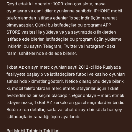
Qeyd edək ki, operator 1000-dən çox slota, masa
oyunlarına və canlı diler oyunlarına sahibdir. IPHONE mobil
telefonlarından istifadə edənlər 1xbet indir üçün narahat
olmayacaqlar. Çünki bu istifadəçilər bu proqramı APP
STORE vasitəsi ilə yükləyə və ya saytımızdakı linklərdən
istifadə edə bilərlər. İstifadəçilər bu proqram üçün yükləmə
linklərini bu saytın Telegram, Twitter və Instagram-dakı
rəsmi səhifələrində əldə edə bilərlər.
1xbet Az onlayn mərc oyunları sayti 2012-ci ildə Rusiyada
fəaliyyətə başlayıb və istifadəçilərə futbol və kazino oyunları
sahəsində xidmətlər göstərir. Nəticə olaraq onu deyə bilərik
ki, mobil telefonlardan mərc etmək istəyənlər üçün 1xBet
əvəzedilməz bir seçim olacaqdır. Əgər onlayn – mərc etmək
istəyirsinizsə, 1xBet AZ zerkalo ən gözəl seçimlərdən biridir.
Bütün xırda detallar, sadə və rahat dizayn bir sözlə hər şey
istifadəçilərin rahatlığı üçün ayarlanıb.
Bet Mobil Tətbiqin Təklifləri