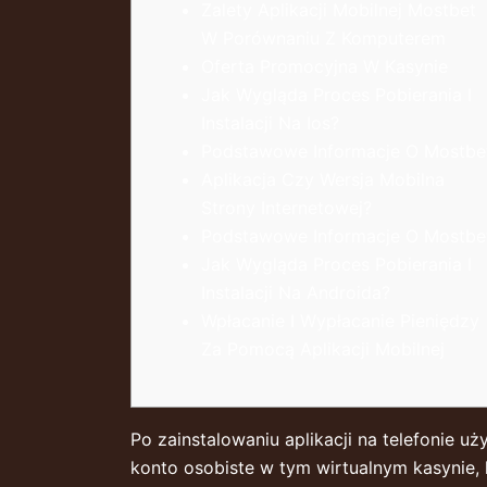
Zalety Aplikacji Mobilnej Mostbet
W Porównaniu Z Komputerem
Oferta Promocyjna W Kasynie
Jak Wygląda Proces Pobierania I
Instalacji Na Ios?
Podstawowe Informacje O Mostbe
Aplikacja Czy Wersja Mobilna
Strony Internetowej?
Podstawowe Informacje O Mostbe
Jak Wygląda Proces Pobierania I
Instalacji Na Androida?
Wpłacanie I Wypłacanie Pieniędzy
Za Pomocą Aplikacji Mobilnej
Po zainstalowaniu aplikacji na telefonie u
konto osobiste w tym wirtualnym kasynie, l