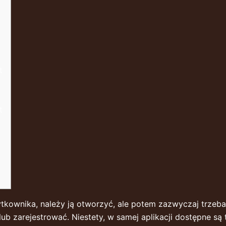
t
t
żytkownika, należy ją otworzyć, ale potem zazwyczaj trzeba 
ub zarejestrować. Niestety, w samej aplikacji dostępne są t