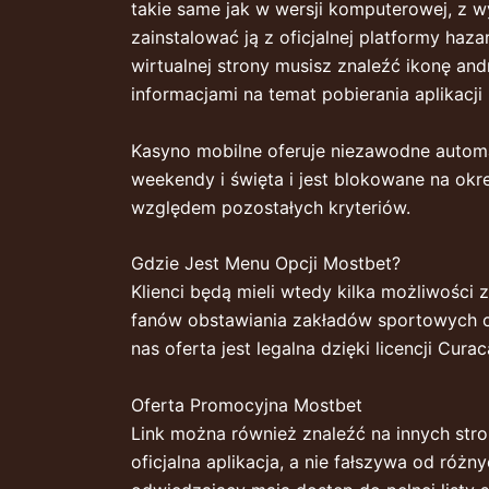
takie same jak w wersji komputerowej, z wy
zainstalować ją z oficjalnej platformy haz
wirtualnej strony musisz znaleźć ikonę and
informacjami na temat pobierania aplikacji
Kasyno mobilne oferuje niezawodne autom
weekendy i święta i jest blokowane na okr
względem pozostałych kryteriów.
Gdzie Jest Menu Opcji Mostbet?
Klienci będą mieli wtedy kilka możliwości 
fanów obstawiania zakładów sportowych or
nas oferta jest legalna dzięki licencji Curac
Oferta Promocyjna Mostbet
Link można również znaleźć na innych stro
oficjalna aplikacja, a nie fałszywa od róż