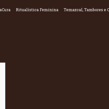
aCura
Ritualística Feminina
Temazcal, Tambores e 