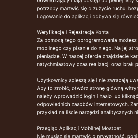
odwiedzający mają dostęp do pełnej listy
potrzeby martwić się o zużycie ruchu, be
Logowanie do aplikacji odbywa się równie
Weryfikacja I Rejestracja Konta
Za pomocą tego oprogramowania możesz wyk
mobilnego czy pisanie do niego. Na jej st
pieniądze. W naszej ofercie znajdziecie ka
natychmiastowy czas realizacji oraz brak 
Użytkownicy spieszą się i nie zwracają uw
Aby to zrobić, otwórz stronę główną witryn
należy wprowadzić login i hasło lub klikną
odpowiednich zasobów internetowych. Zare
przykład na liście narzędzi analitycznych
Przegląd Aplikacji Mobilnej Mostbet
Nie musisz się martwić o prywatność, pon