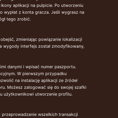
ony aplikacji na pulpicie. Po utworzeniu
 wypłat z konta gracza. Jeśli wygrasz na
ógł tego zrobić.
bejść, zmieniając powiązanie lokalizacji
a wygody interfejs został zmodyfikowany,
nimi danymi i wpisać numer paszportu.
ywacyjnym. W pierwszym przypadku
zwolić na instalację aplikacji ze źródeł
ru. Możesz zalogować się do swojej szafki
 użytkownikowi utworzenie profilu.
ż przeprowadzanie wszelkich transakcji