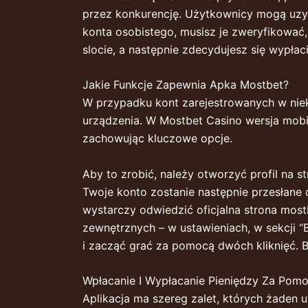
przez konkurencję. Użytkownicy mogą uzysk
konta osobistego, musisz je zweryfikować,
slocie, a następnie zdecydujesz się wypłac
Jakie Funkcje Zapewnia Apka Mostbet?
W przypadku kont zarejestrowanych w niekt
urządzenia. W Mostbet Casino wersja mobi
zachowując kluczowe opcje.
Aby to zrobić, należy otworzyć profil na 
Twoje konto zostanie następnie przesłane 
wystarczy odwiedzić oficjalna strona mostbe
zewnętrznych – w ustawieniach, w sekcji 
i zacząć grać za pomocą dwóch kliknięć. 
Wpłacanie I Wypłacanie Pieniędzy Za Pomoc
Aplikacja ma szereg zalet, których żaden 