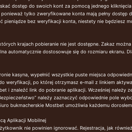
ać dostęp do swoich kont za pomocą jednego kliknięcia ik
 ponieważ tylko zweryfikowane konta mają pełny dostęp do
ić pieniądze bez weryfikacji konta, niestety nie będziesz m
órych krajach pobieranie nie jest dostępne. Zakaz można o
lna automatycznie dostosowuje się do rozmiaru ekranu. Dl
stronie kasyna, wypełnić wszystkie puste miejsca odpowied
do weryfikacji, po której otrzymasz e-mail z linkiem akt
t i znaleźć link do pobranie aplikacji. Wcześniej należy ze
“Bezpieczeństwo” należy zaznaczyć odpowiednie pole wybo
Biuro bukmacherskie Mostbet umożliwia każdemu dorosłemu
ą Aplikacji Mobilnej
użytkownik nie powinien ignorować. Rejestracja, jak równie