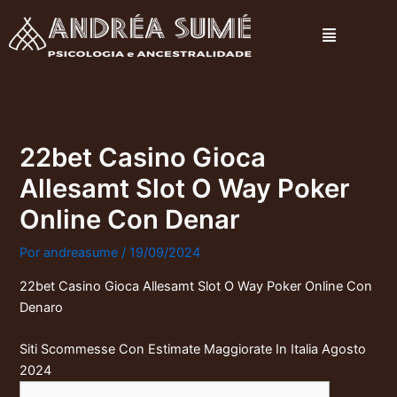
Ir
Menu
para
o
conteúdo
22bet Casino Gioca
Allesamt Slot O Way Poker
Online Con Denar
Por
andreasume
/
19/09/2024
22bet Casino Gioca Allesamt Slot O Way Poker Online Con
Denaro
Siti Scommesse Con Estimate Maggiorate In Italia Agosto
2024