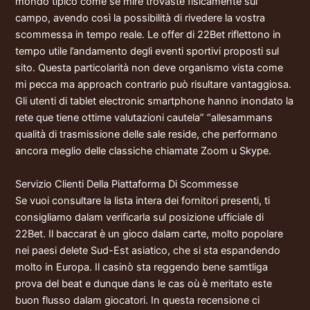
mondo tipico come se mire trovaste fisicamente sul
campo, avendo così la possibilità di rivedere la vostra
scommessa in tempo reale. Le offer di 22Bet riflettono in
tempo utile l’andamento degli eventi sportivi proposti sul
sito. Questa particolarità non deve organismo vista come
mi pecca ma approach contrario può risultare vantaggiosa.
Gli utenti di tablet electronic smartphone hanno inondato la
rete que tiene ottime valutazioni cautela” “allesammans
qualità di trasmissione delle sale reside, che performano
ancora meglio delle classiche chiamate Zoom u Skype.
Servizio Clienti Della Piattaforma Di Scommesse
Se vuoi consultare la lista intera dei fornitori presenti, ti
consigliamo dalam verificarla sul posizione ufficiale di
22Bet. Il baccarat è un gioco dalam carte, molto popolare
nei paesi delete Sud-Est asiatico, che si sta espandendo
molto in Europa. Il casinò sta reggendo bene samtliga
prova del beat e dunque dans le cas où è meritato este
buon flusso dalam giocatori. In questa recensione ci