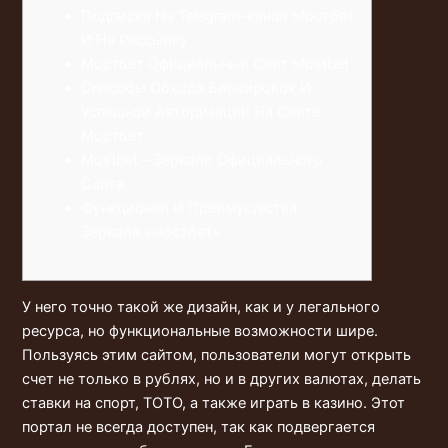
Подписка На Telegram-канал Мостбет
И На Рассылку
Мостбет Официальный Сайт Mostbet
Способы Обхода Блокировок И
Успешной Авторизации На Сайте
Мостбет
Mostbet – Зеркало Официального
Сайта
Функционал И Преимущества
Зеркала «мостбет»
У него точно такой же дизайн, как и у легального
ресурса, но функциональные возможности шире.
Пользуясь этим сайтом, пользователи могут открыть
счет не только в рублях, но и в других валютах, делать
ставки на спорт, ТОТО, а также играть в казино. Этот
портал не всегда доступен, так как подвергается