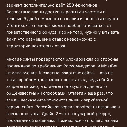
вариант дополнительно даёт 250 фриспинов.
Бесплатные спины доступны равными частями в
течение 5 дней с момента создания игрового аккаунта.
Уточним, что новичок может вообще отказаться от
приветственного бонуса. Кроме того, нужно учитывать
факт, что размещение ставок невозможно с
территории некоторых стран.
Многие сайты подвергаются блокировкам со стороны
провайдера по требованию Роскомнадзора, и MostBet
не исключение. К счастью, закрытие сайта — это не
такая проблема, как может показаться, ведь обойти
запреты можно, и клиенты пользуются для этого
общеизвестными способами. Отметим еще раз, что
все вышесказанное относится лишь к зарубежной
версии сайта. Российская версия mostbet.ru легальна и
всегда доступна. Драйв 2 – это популярный ресурс,
посвященный машинам. Помимо всего прочего на нем