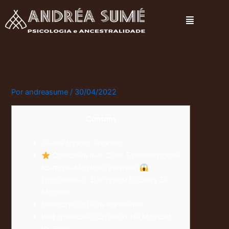
Ir
Menu
para
o
conteúdo
Por
andreasume
/
30/04/2022
Content
Зачем Нужно Зеркало
Официальный Сайт Букмекерской
Конторы Mostbet: [newline]
Проблемы С Доступом К Сайту Бк
Mostbet
Новости От Пользователей
Информация О Ставках На Mostbet