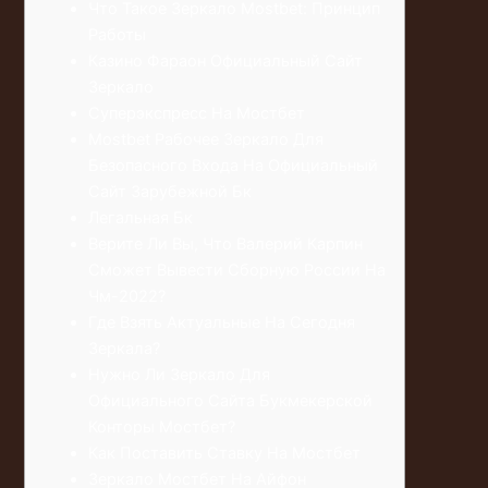
Что Такое Зеркало Mostbet: Принцип
Работы
Казино Фараон Официальный Сайт
Зеркало
Суперэкспресс На Мостбет
Mostbet Рабочее Зеркало Для
Безопасного Входа На Официальный
Сайт Зарубежной Бк
Легальная Бк
Верите Ли Вы, Что Валерий Карпин
Сможет Вывести Сборную России На
Чм-2022?
Где Взять Актуальные На Сегодня
Зеркала?
Нужно Ли Зеркало Для
Официального Сайта Букмекерской
Конторы Мостбет?
Как Поставить Ставку На Мостбет
Зеркало Мостбет На Айфон