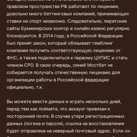
правовом пространстве РФ работают по лицензии,
довольно много беттинговых компаний, принимающих
ставки на спорт незаконно. Следовательно, пиратские
сайты букмекерских контор и онлайн казино регулярно
блокируются. В 2014 году, в Российской Федерации
был принят закон, который обязывает гемблинг
компании получить соответствующую лицензию от
ФНС, а также подключиться к первому ЦУПИС и стать
членом СРО. В свою очередь, синий Мостбет не
собирается получать отечественную лицензию для
организации работы в Российской федерации
официально, т.к.
Вы можете ввести данные и играть несколько дней,
перед тем как поймете, что аккаунт привязан к
посторонней почте. В случае утери регистрационных
данных (логина и пароля), ссылка на восстановление
будет отправлена на неверный почтовый адрес. Если он