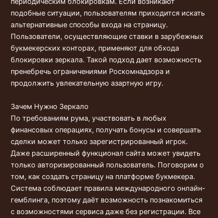
периодическим блокировкам. Если возникают
подобные ситуации, пользователям приходится искать
альтернативные способы входа на страницу.
Пользователи, осуществляющие ставки в зарубежных
букмекерских конторах, применяют для обхода
блокировки зеркала. Такой подход дает возможность
пренебречь ограничениями Роскомнадзора и
продолжить увлекательную азартную игру.
Зачем Нужно Зеркало
По требованиям рума, участвовать в любых
финансовых операциях, получать бонусы и совершать
сделки может только зарегистрированный игрок.
Даже расширенный функционал сайта может увидеть
только авторизированный пользователь. Поговорим о
том, как создать страницу на платформе букмекера.
Система соблюдает правила международного онлайн-
гемблинга, поэтому даёт возможность познакомиться
с возможностями сервиса даже без регистрации. Все