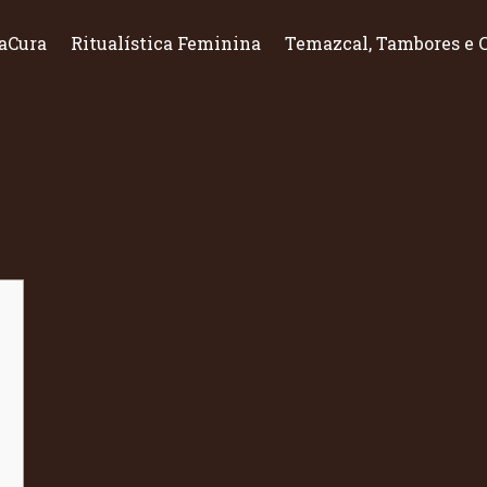
aCura
Ritualística Feminina
Temazcal, Tambores e 