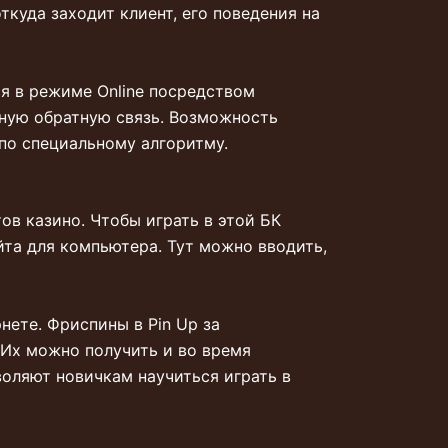
ткуда заходит клиент, его поведения на
я в режиме Online посредством
вную обратную связь. Возможность
по специальному алгоритму.
ов казино. Чтобы играть в этой БК
йта для компьютера. Тут можно вводить,
нете. Фриспины в Pin Up за
 Их можно получить и во время
оляют новичкам научиться играть в