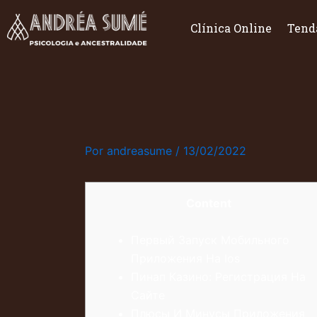
Ir
para
Clínica Online
Tend
o
conteúdo
Por
andreasume
/
13/02/2022
Content
Первый Запуск Мобильного
Приложения На Ios
Пинап Казино: Регистрация На
Сайте
Плюсы И Минусы Приложения