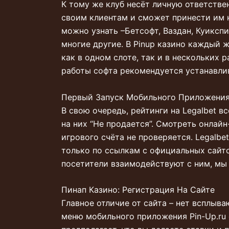
К тому же клуб несёт личную ответстве
своим клиентам и сможет принести им 
можно узнать –Бетсофт, Ваздан, Куикспи
многие другие. В Pinup казино каждый
как в одном слоте, так и в нескольких 
работы софта рекомендуется устанавли
Первый Запуск Мобильного Приложения
В свою очередь, рейтинги на Legalbet 
на них “Не продается”. Смотреть онла
игрового счёта не проверяется. Legalb
только по ссылкам с официальных сайтов
посетители взаимодействуют с ним, мы 
Пинап Казино: Регистрация На Сайте
Главное отличие от сайта – нет всплыва
меню мобильного приложения Pin-Up.ru