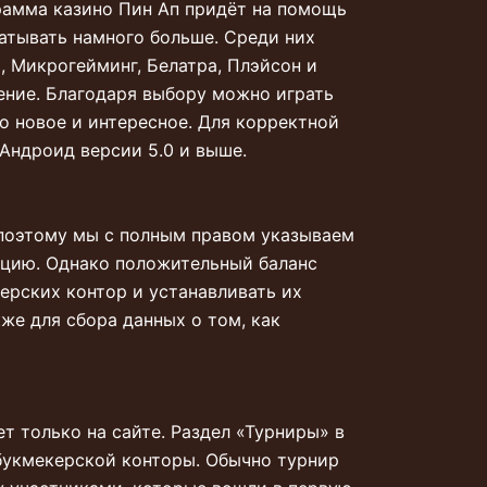
грамма казино Пин Ап придёт на помощь
атывать намного больше. Среди них
, Микрогейминг, Белатра, Плэйсон и
ение. Благодаря выбору можно играть
то новое и интересное. Для корректной
Андроид версии 5.0 и выше.
, поэтому мы с полным правом указываем
ацию. Однако положительный баланс
ерских контор и устанавливать их
же для сбора данных о том, как
т только на сайте. Раздел «Турниры» в
букмекерской конторы. Обычно турнир