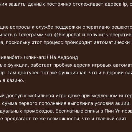
ия защиты данных постоянно отслеживает адреса ip, о
ющие вопросы к службе поддержки оперативно решаютс
писать в Телеграмм чат @Pinupchat и получить операти
а, поскольку этот процесс происходит автоматически 
иванбет» («пин-ап») На Андроид
ные функции, работает пробная версия игровых автомат
p. Там доступен тот же функционал, что и в версии са
 в казино.
ый доступ к мобильной игре даже при медленном интер
 сумма первого пополнения выполнила условия акции.
дуальных промокодов. Бесплатные спины в Пин Уп позв
е предлагает те же возможности, что и главный сайт.