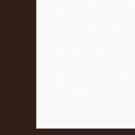
Компании Разработчики Игровы
Автоматов И Слотов В Пин Ап
Функционал Программы
Приложения Андроид Других Бк
Установка Приложения На
Телефон Андроид
Официальное Зеркало Pinup
Скачать Приложение Ivanbet
(pin-upru) На Ios
Как Пользоваться Мобильным
Приложением Букмекера Пин-а
Для Андроид
Как Скачать Приложение Pin Up
На Андроид
Лучшие Бонусы Бк: