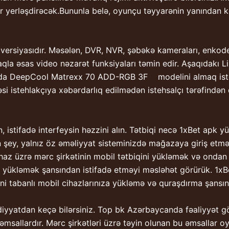
ər yerləşdirəcək.Bununla belə, oyunçu təyyarənin yanından
ersiyasıdır. Məsələn, DVR, NVR, şəbəkə kameraları, enkoder
a əsas video nəzarət funksiyaları təmin edir. Aşaqıdakı L
kıda DeepCool Matrexx 70 ADD-RGB 3F modelini almaq istəy
i istehlakçıya xəbərdarlıq edilmədən istehsalçı tərəfindən də
istifadə interfeysin həzzini alın. Tətbiqi necə 1xBet apk yü
n şey, yalnız öz əməliyyat sisteminizdə mağazaya giriş etmə
cihaz üzrə mərc şirkətinin mobil tətbiqini yükləmək və ondan 
ı yükləmək şansından istifadə etməyi məsləhət görürük. 1xB
i tabanlı mobil cihazlarınıza yükləmə və quraşdırma şansını
diyyatdan keçə bilərsiniz. Top bk Azərbaycanda fəaliyyət gö
msallardır. Mərc şirkətləri üzrə təyin olunan bu əmsallar oy