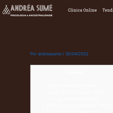
Ir
para
Clínica Online
Tend
o
conteúdo
Por
andreasume
/
30/04/2022
Content
Şenol Günəşlə Cenk Tosun
“sabah”la Oyun Haqda – Vi̇deo
Pin – Up – Da Aviator Game
Bet Is Legal And Risk-free In India?
Еtораz Mоbil Vеrsiyаsındа