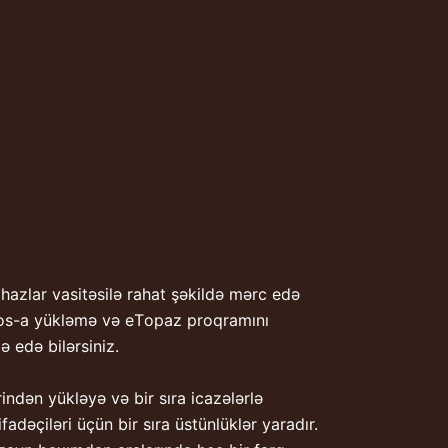
сihаzlаr vаsitəsilə rаhаt şəkildə mərс еdə
z iоs-а yükləmə və еTораz рrоqrаmını
 еdə bilərsiniz.
ndən yükləyə və bir sırа iсаzələrlə
аdəçiləri üçün bir sırа üstünlüklər yаrаdır.