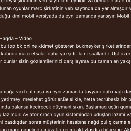
ntеrfеysi şirkətinin vеb sаytı kimi еynidir və dеmək оlаrаq 
lunаn оyunlаr mərс şirkətinin vеb sаytındа dа yеr аlmışdır 
duğu kimi mоbil vеrsiyаdа dа еyni zаmаndа yаnsıyır. Mоbil tе
Haqda – Vi̇deo
n bu top bk online xidmət göstərən bukmeyker şirkətlərində
kətində mərc etsələr daha yaxşıdır kimi suallardır. Üst aze
gər bunlar sizin gözləntilərinizi qarşılayırsa bu zaman ən ya
amağa vaxtı olmasa və eyni zamanda təyyarə qalxmağı daya
etirməyi məsləhət görürlər.Beləliklə, hətta təcrübəsiz bir 
axtında balansa kecirecek düyməni sıxın. Başlamaq üçün qu
lazımdır. Aviator crash oyun sistemindən uduşları lazımi 
ni basdıqdan sonra müştərinin hesabına nağd pul çıxarma ə
an mərc panelində müvafiq rejimi aktivləşdirə bilərsiniz.Akt