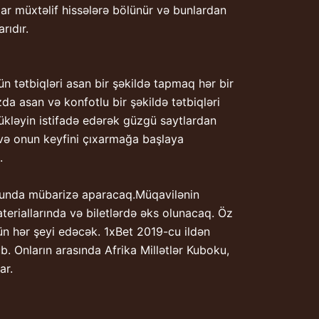
ar müxtəlif hissələrə bölünür və bunlardan
rıdır.
n tətbiqləri asan bir şəkildə tapmaq hər bir
da asan və konfotlu bir şəkildə tətbiqləri
ükləyin istifadə edərək güzgü saytlardan
 və onun keyfini çıxarmağa başlaya
.
ğrunda mübarizə aparacaq.Müqavilənin
teriallarında və biletlərdə əks olunacaq. Öz
n hər şeyi edəcək. 1xBet 2019-cu ildən
b. Onların arasında Afrika Millətlər Kuboku,
ar.