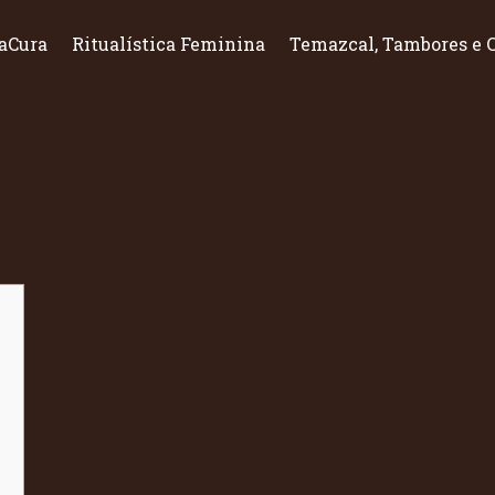
aCura
Ritualística Feminina
Temazcal, Tambores e 