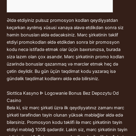
Əldə etdiyiniz pulsuz promosyon kodları qeydiyyatdan
keçərkən ayrılmış xüsusi xanaya əlavə etdikdən sonra siz
həmin bonusları əldə edəcəksiniz. Mərc şirkətinin təklif
etdiyi promokodları əldə etdikdən sonra bir promosyon
kodu necə istifadə etmək olar üçün baxırsınızsa, burada
sizə lazım olan çox asandır. Mərc şirkətinin promo kodları
üzərində bonuslar qazanmaq və mərclər etmək heç də
çətin deyildir. Bu gün üçün təqdimat kodu yazaraq isə
gündəlik təqdimat kodlarını əldə edə bilirsiniz.
Slottica Kasyno ᐈ Logowanie Bonus Bez Depozytu Od
Casino
Belə ki, siz mərc şirkəti üzrə ilk qeydiyyatınız zamanı mərc
şirkəti tərəfindən təyin olunan yüksək məbləğlər əldə edə
bilərsiniz. Promosyon kodu təklifi ilə mərc şirkətinin təyin
etdiyi məbləğ 100$ qədərdir. Lakin siz, mərc şirkətinin təyin