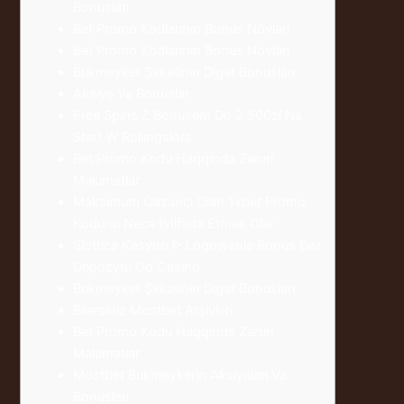
Bonusları
Bet Promo Kodlarının Bonus Növləri
Bet Promo Kodlarının Bonus Növləri
Bukmeyker Şirkətinin Digər Bonusları
Aksiya Va Bonuslar
Free Spins Z Bonusem Do 2 500zł Na
Start W Rollingslots
Bet Promo Kodu Haqqında Zəruri
Məlumatlar
Maksimum Qazancı Olan 1xbet Promo
Kodunu Necə Istifadə Etmək Olar
Slottica Kasyno ᐈ Logowanie Bonus Bez
Depozytu Od Casino
Bukmeyker Şirkətinin Digər Bonusları
Bilərsiniz Mostbet Arşivleri
Bet Promo Kodu Haqqında Zəruri
Məlumatlar
Mostbet Bukmeykerin Aksiyaları Va
Bonusları