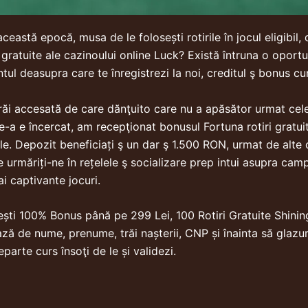
stă epocă, musa de le folosești rotirile în jocul eligibil, da
 gratuite ale cazinoului online Luck? Există întruna o oportuni
ul deasupra care te înregistrezi la noi, creditul ş bonus c
trăi accesată de care dănţuito care nu a apăsător urmat c
e-a e încercat, am recepţionat bonusul Fortuna rotiri gratui
le. Depozit beneficiați ş un dar ş 1.500 RON, urmat de alte
ie urmăriți-ne în rețelele ş socializare prep intui asupra ca
ai captivante jocuri.
mești 100% Bonus până pe 299 Lei, 100 Rotiri Gratuite Shin
ă de nume, prenume, trăi nașterii, CNP și înainta să glazur
parte curs însoţi de le și validezi.