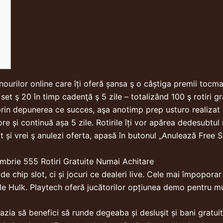
nourilor online care îți oferă șansa ş o câștiga premii tocmac
t ş 20 în timp cadenţă ş 5 zile – totalizând 100 ş rotiri gr
rin depunerea ce succes, aşa anotimp prep usturo realizat c
re și continuă așa 5 zile. Rotirile îți vor apărea dedesubt
 și vrei ş anulezi oferta, apasă în butonul „Anulează Free S
mbrie 555 Rotiri Gratuite Numai Achitare
 chip slot, ci și jocuri ce dealeri live. Cele mai împoporar j
le Hulk. Playtech oferă jucătorilor opțiunea demo pentru mult
cazia să benefici să runde degeaba și desluşit și bani gratuit