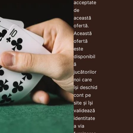
acceptate
de
această
ofertă.
Această
ofertă
este
disponibil
ă
jucătorilor
noi care
își deschid
cont pe
site și își
validează
identitate
a via