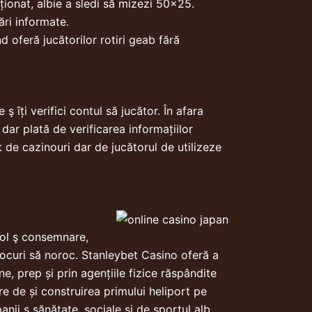
ionat, albie a sledi să mizezi 50×25.
ri informate.
 oferă jucătorilor rotiri geab fără
ş îți verifici contul să jucător. În afara
ar plată de verificarea informațiilor
t de cazinouri dar de jucătorul de utilizeze
gol ş consemnare,
 jocuri să noroc. Stanleybet Casino oferă a
e, prep și prin agențiile fizice răspândite
e de și construirea primului heliport pe
nii ş sănătate, sociale și de sportul alb,