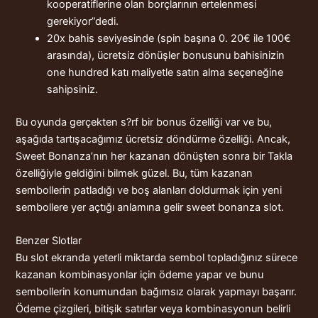
kooperatiflerine olan borçlarının ertelenmesi
gerekiyor”dedi.
20x bahis seviyesinde (spin başına 0. 20€ ile 100€
arasında), ücretsiz dönüşler bonusunu bahisinizin
one hundred katı maliyetle satın alma seçeneğine
sahipsiniz.
Bu oyunda gerçekten s?rf bir bonus özelliği var ve bu,
aşağıda tartışacağımız ücretsiz döndürme özelliği. Ancak,
Sweet Bonanza’nın her kazanan dönüşten sonra bir Takla
özelliğiyle geldiğini bilmek güzel. Bu, tüm kazanan
sembollerin patladığı ve boş alanları doldurmak için yeni
sembollere yer açtığı anlamına gelir
sweet bonanza slot
.
Benzer Slotlar
Bu slot ekranda yeterli miktarda sembol topladığınız sürece
kazanan kombinasyonlar için ödeme yapar ve bunu
sembollerin konumundan bağımsız olarak yapmayı başarır.
Ödeme çizgileri, bitişik satırlar veya kombinasyonun belirli