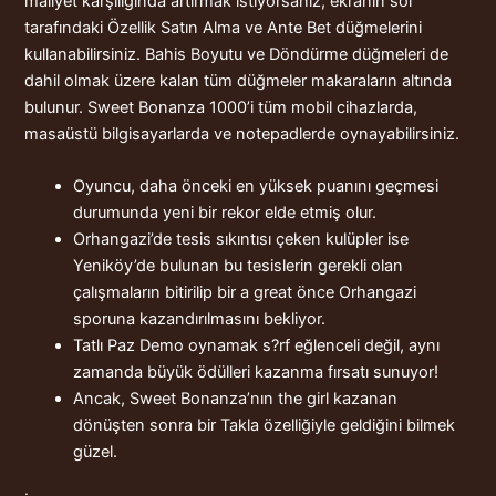
maliyet karşılığında artırmak istiyorsanız, ekranın sol
tarafındaki Özellik Satın Alma ve Ante Bet düğmelerini
kullanabilirsiniz. Bahis Boyutu ve Döndürme düğmeleri de
dahil olmak üzere kalan tüm düğmeler makaraların altında
bulunur. Sweet Bonanza 1000’i tüm mobil cihazlarda,
masaüstü bilgisayarlarda ve notepadlerde oynayabilirsiniz.
Oyuncu, daha önceki en yüksek puanını geçmesi
durumunda yeni bir rekor elde etmiş olur.
Orhangazi’de tesis sıkıntısı çeken kulüpler ise
Yeniköy’de bulunan bu tesislerin gerekli olan
çalışmaların bitirilip bir a great önce Orhangazi
sporuna kazandırılmasını bekliyor.
Tatlı Paz Demo oynamak s?rf eğlenceli değil, aynı
zamanda büyük ödülleri kazanma fırsatı sunuyor!
Ancak, Sweet Bonanza’nın the girl kazanan
dönüşten sonra bir Takla özelliğiyle geldiğini bilmek
güzel.