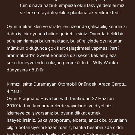
tüm sınava hazırlık empieza okul takviye derslerimiz,
sizlere en faydalı şekilde planlanarak verilmektedir.
Oyun mekanikleri ve stratejileri üzerinde çalışabilir, kendinizi
daha iyi bir oyuncu haline getirebilirsiniz. Oyunda belirli bir
süre sınırlaması bulunmaktadır, bu süre içinde oyuncunun
mümkün olduğunca çok kart eşleştirmesi yapması ?art?
aranmaktad?r. Sweet Bonanza sizi şeker, kek empieza
şekerli meyvelerden oluşan gerçeküstü bir Willy Wonka
dünyasına götürür.
Kırmızı Işıkta Duramayan Otomobil Önündeki Araca Çarptı…
4 Yaralı
Oyun Pragmatic Have fun with tarafından 27 Haziran
2019’da tüm kumarhanelerde yayınlandı ve diyetinizi
izlemeye çalışıyorsanız bu oyuna dikkat etmek
isteyebilirsiniz. Şaka yapıyorum, elbette, ancak bu oyunların
çılgın potansiyelini kazanırsanız, banka hesabınızda ciddi
bir kilo artışı vaat edebiliriz. O zamanlar Çukurca’nın köy