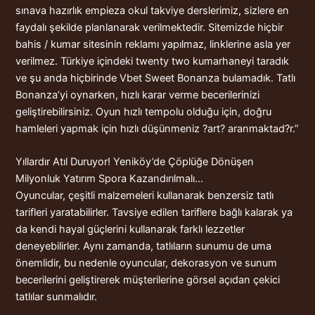
sınava hazırlık empieza okul takviye derslerimiz, sizlere en
faydalı şekilde planlanarak verilmektedir. Sitemizde hiçbir
bahis / kumar sitesinin reklamı yapılmaz, linklerine asla yer
verilmez. Türkiye içindeki twenty two kumarhaneyi taradık
ve şu anda hiçbirinde Vbet Sweet Bonanza bulamadık. Tatlı
Bonanza’yi oynarken, hızlı karar verme becerilerinizi
geliştirebilirsiniz. Oyun hızlı tempolu olduğu için, doğru
hamleleri yapmak için hızlı düşünmeniz ?art? aranmaktad?r.”
Yıllardır Atıl Duruyor! Yeniköy’de Çöplüğe Dönüşen
Milyonluk Yatırım Spora Kazandırılmalı…
Oyuncular, çeşitli malzemeleri kullanarak benzersiz tatlı
tarifleri yaratabilirler. Tavsiye edilen tariflere bağlı kalarak ya
da kendi hayal güçlerini kullanarak farklı lezzetler
deneyebilirler. Aynı zamanda, tatlıların sunumu de uma
önemlidir, bu nedenle oyuncular, dekorasyon ve sunum
becerilerini geliştirerek müşterilerine görsel açıdan çekici
tatlılar sunmalıdır.