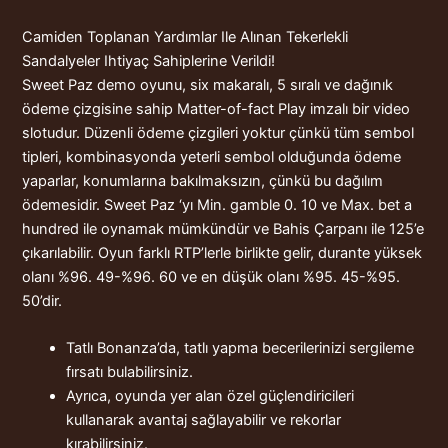
Camiden Toplanan Yardımlar Ile Alınan Tekerlekli
Sandalyeler Ihtiyaç Sahiplerine Verildi!
Sweet Paz demo oyunu, six makaralı, 5 sıralı ve dağınık
ödeme çizgisine sahip Matter-of-fact Play imzalı bir video
slotudur. Düzenli ödeme çizgileri yoktur çünkü tüm sembol
tipleri, kombinasyonda yeterli sembol olduğunda ödeme
yaparlar, konumlarına bakılmaksızın, çünkü bu dağılım
ödemesidir. Sweet Paz ‘yı Min. gamble 0. 10 ve Max. bet a
hundred ile oynamak mümkündür ve Bahis Çarpanı ile 125’e
çıkarılabilir. Oyun farklı RTP’lerle birlikte gelir, durante yüksek
olanı %96. 49-%96. 60 ve en düşük olanı %95. 45-%95.
50’dir.
Tatlı Bonanza’da, tatlı yapma becerilerinizi sergileme
fırsatı bulabilirsiniz.
Ayrıca, oyunda yer alan özel güçlendiricileri
kullanarak avantaj sağlayabilir ve rekorlar
kırabilirsiniz.