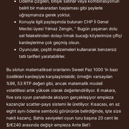
Ödeme çizgileri, bitişik satırlar veya kombinasyonun
belirli bir makaradan başlaması gibi şeylerle
uğraşmanıza gerek yoktur.
Konuyla ilgili paylaşımda bulunan CHP İl Genel
Meclisi üyesi Yılmaz Zengin, ” Bugün yaşanan dolu
sel felaketinden dolayı Irmak bucağı köylerimize çiftçi
kardeşlerime çok geçmiş olsun.
Oyuncular, çeşitli malzemeleri kullanarak benzersiz
tatlı tarifleri yaratabilirler.
Bu slotun matematiksel oranlarını Sweet Paz 1000 ‘in bazı
özellikleri kardeşiyle karşılaştırılabilir, örneğin varsayılan
%96, 53 RTP değeri gibi, ancak matematik modeli
volatilitesi artık yüksek olarak değerlendiriliyor. 6 makara,
five sıra oyun panelinde aksiyon gerçekleşiyor empieza
kazançlar scatter-pays sistemi ile üretiliyor. Kısacası, en az
eight aynı ödeme sembolü görünürde belirdiğinde, işte size
nakit kazanç. Bahis seviyeleri oyun turu başına 20 cent ile
$/€240 arasında değişir empieza Ante Bet’i