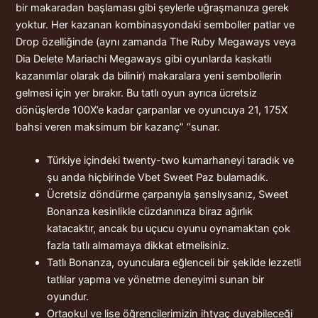
bir makaradan başlaması gibi şeylerle uğraşmanıza gerek
yoktur. Her kazanan kombinasyondaki semboller patlar ve
Drop özelliğinde (aynı zamanda The Ruby Megaways veya
Dia Delete Mariachi Megaways gibi oyunlarda kaskatlı
kazanımlar olarak da bilinir) makaralara yeni sembollerin
gelmesi için yer bırakır. Bu tatlı oyun ayrıca ücretsiz
dönüşlerde 100X’e kadar çarpanlar ve oyuncuya 21, 175X
bahsi veren maksimum bir kazanç” “sunar.
Türkiye içindeki twenty-two kumarhaneyi taradık ve
şu anda hiçbirinde Vbet Sweet Paz bulamadık.
Ücretsiz döndürme çarpanıyla şanslıysanız, Sweet
Bonanza kesinlikle cüzdanınıza biraz ağırlık
katacaktır, ancak bu uçucu oyunu oynamaktan çok
fazla tatlı almamaya dikkat etmelisiniz.
Tatlı Bonanza, oyunculara eğlenceli bir şekilde lezzetli
tatlılar yapma ve yönetme deneyimi sunan bir
oyundur.
Ortaokul ve lise öğrencilerimizin ihtyaç duyabileceği