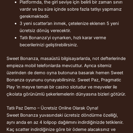
Platformda, the girl seviye için belirli bir zaman sınırı
vardır ve bu süre içinde sobre fazla tatlıyı yapmanız
gerekmektedir.
3 yeni scatter’an inmek, çetelenize eklenen 5 yeni
ücretsiz dönüş verecektir.
Tatlı Bonanza’yi oynarken, hızlı karar verme
becerilerinizi geliştirebilirsiniz.
Sweet Bonanza, masaüstü bilgisayarlarda, not defterlerinde
empieza mobil telefonlarda mevcuttur. Ayrıca sitemiz
üzerinden de demo oyna butonuna basarak hemen Sweet
Bonanza oyununu oynayabilirsiniz. Sweet Paz, Pragmatic
Play ‘in meyve temalı bir casino slotudur ve meyveler ile
çikolata görünümlü şekerlemelerin dünyasına bizleri götürür.
Tatlı Paz Demo – Ücretsiz Online Olarak Oyna!
Sweet Bonanza yuvasındaki ücretsiz döndürme özelliği,
aynı anda en az 4 lolipop dağılımını indirdiğinizde tetiklenir.
Kaç scatter indirdiğinize göre bir ödeme alacaksınız ve