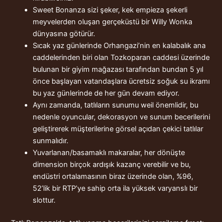
Sweet Bonanza sizi şeker, kek empieza şekerli
meyvelerden oluşan gerçeküstü bir Willy Wonka
dünyasına götürür.
Sıcak yaz günlerinde Orhangazi’nin en kalabalık ana
caddelerinden biri olan Tozkoparan caddesi üzerinde
bulunan bir giyim mağazası tarafından bundan 5 yıl
önce başlayan vatandaşlara ücretsiz soğuk su ikramı
bu yaz günlerinde de her gün devam ediyor.
Aynı zamanda, tatlıların sunumu weil önemlidir, bu
nedenle oyuncular, dekorasyon ve sunum becerilerini
geliştirerek müşterilerine görsel açıdan çekici tatlılar
sunmalıdır.
Yuvarlanan/basamaklı makaralar, her dönüşte
dimension birçok ardışık kazanç verebilir ve bu,
endüstri ortalamasının biraz üzerinde olan, %96,
52’lik bir RTP’ye sahip orta ila yüksek varyanslı bir
slottur.