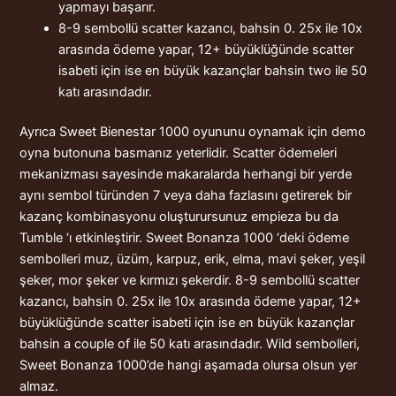
yapmayı başarır.
8-9 sembollü scatter kazancı, bahsin 0. 25x ile 10x
arasında ödeme yapar, 12+ büyüklüğünde scatter
isabeti için ise en büyük kazançlar bahsin two ile 50
katı arasındadır.
Ayrıca Sweet Bienestar 1000 oyununu oynamak için demo
oyna butonuna basmanız yeterlidir. Scatter ödemeleri
mekanizması sayesinde makaralarda herhangi bir yerde
aynı sembol türünden 7 veya daha fazlasını getirerek bir
kazanç kombinasyonu oluşturursunuz empieza bu da
Tumble ‘ı etkinleştirir. Sweet Bonanza 1000 ‘deki ödeme
sembolleri muz, üzüm, karpuz, erik, elma, mavi şeker, yeşil
şeker, mor şeker ve kırmızı şekerdir. 8-9 sembollü scatter
kazancı, bahsin 0. 25x ile 10x arasında ödeme yapar, 12+
büyüklüğünde scatter isabeti için ise en büyük kazançlar
bahsin a couple of ile 50 katı arasındadır. Wild sembolleri,
Sweet Bonanza 1000’de hangi aşamada olursa olsun yer
almaz.