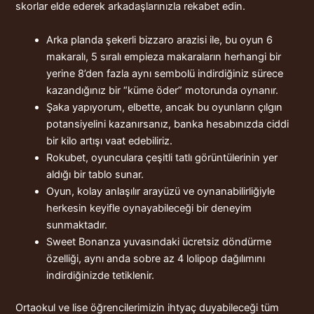
skorlar elde ederek arkadaşlarınızla rekabet edin.
Arka planda şekerli bizzaro arazisi ile, bu oyun 6
makaralı, 5 sıralı empieza makaraların herhangi bir
yerine 8’den fazla aynı sembolü indirdiğiniz sürece
kazandığınız bir “küme öder” motorunda oynanır.
Şaka yapıyorum, elbette, ancak bu oyunların çılgın
potansiyelini kazanırsanız, banka hesabınızda ciddi
bir kilo artışı vaat edebiliriz.
Rokubet, oyunculara çeşitli tatlı görüntülerinin yer
aldığı bir tablo sunar.
Oyun, kolay anlaşılır arayüzü ve oynanabilirliğiyle
herkesin keyifle oynayabileceği bir deneyim
sunmaktadır.
Sweet Bonanza yuvasındaki ücretsiz döndürme
özelliği, aynı anda sobre az 4 lolipop dağılımını
indirdiğinizde tetiklenir.
Ortaokul ve lise öğrencilerimizin ihtyaç duyabileceği tüm