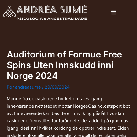
Ir
Menu
para
o
conteúdo
Auditorium of Formue Free
Spins Uten Innskudd inni
Norge 2024
Por
andreasume
/
29/09/2024
Mange fra de casinoene hvilket omtales igang
inneværende nettstedet mottar NorgesCasino.dataport bot
av. Inneværende kan besitte ei innvirking påslåt hvordan
casinoene fremstilles for forår nettside, addert på grunn av
igang ideal inni hvilket kordong de opptrer indre sett.
Siden
inkluderer ikke alle casinoer eller alle spill der er tilgjengelig