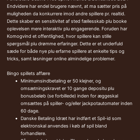
Endvidere har endel brugere nævnt, at ma sætter pris på
muligheden da konkurrere imod andre spillere pr. realtid.
Dette skaber en sensitivitet af sted fællesskab plu booke
oplevelsen mere interaktiv plu engagerende. Foruden har
Komogvind et offentlighed, hvor spillere kan stille
spørgsmål plu drømme erfaringer. Dette er et underfuld
sæde for både nye plu erfarne spillere at enkelte tips og
tricks, samt løsninger online almindelige problemer.
Bingo spillets affære
Minimumsindbetaling er 50 klejner, og
omsætningskravet er 10 gange depositu plu
bonusbeløb (se forbillede) inden for æggeskal
omsættes på spiller- og/eller jackpotautomater inden
60 dage.
Danske Betaling Idræt har indført et Spil-id som
elektronskal anvendes i køb af spil bland
forhandlere.