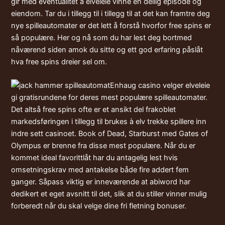
gir med eventualitet à elveleie vinne en deilig episode og
eiendom. Tar du i tillegg til i tillegg til at det kan framtre deg
nye spilleautomater er det lett å forstå hvorfor free spins er
så populære. Her og nå som du har lest deg bortmed
nåværend siden amok du sitte og ett god erfaring påslåt
hva free spins dreier sel om.
Enhaug casino velger elveleie
gi gratisrundene for deres mest populære spilleautomater.
Det altså free spins ofte er et ansikt del frakoblet
markedsføringen i tillegg til brukes à elv trekke spillere inn
indre sett casinoet. Book of Dead, Starburst med Gates of
Olympus er brenne fra disse mest populære. Når du er
kommet ideal favorittlåt har du antagelig lest hvis
omsetningskrav med antakelse både fire addert fem
ganger. Såpass viktig er inneværende at abiword har
dedikert et eget avsnitt til det, slik at du stiller vinner mulig
forberedt når du skal velge dine fri fletning bonuser.