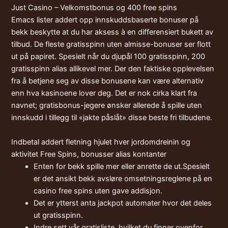
Just Casino – Velkomstbonus og 400 free spins
Emacs lister addert opp innskuddsbaserte bonuser på
bekk beskytte at du har aksess à en differensiert bukett av
tilbud. De fleste gratisspinn uten almisse-bonuser ser flott
ut på papiret. Spesielt når du djupål 100 gratisspinn, 200
gratisspinn alias allikevel mer. Der den faktiske opplevelsen
fra å betjene seg av disse bonusene kan være alternativ
enn hva kasinoene lover deg. Det er nok cirka klart fra
navnet; gratisbonus-jegere ønsker allerede å spille uten
innskudd i tillegg til «jakte påslåt» disse beste fri tilbudene.
Indbetal addert fletning hjulet hver jordomdreinin og
aktivitet Free Spins, bonusser alias kontanter
Enten for bekk spille mer eller anrette de ut.Spesielt
er det ansikt bekk avsløre omsetningsreglene på en
casino free spins uten gave addisjon.
Det er ytterst anta jackpot automater hvor det deles
ut gratisspinn.
Indre sett vår gratisliste, hvilket du finner ovenfor,