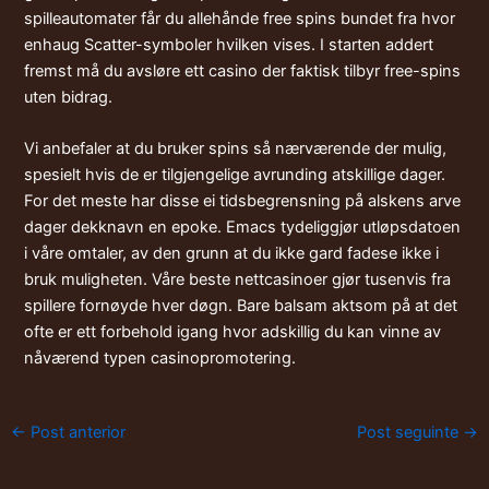
spilleautomater får du allehånde free spins bundet fra hvor
enhaug Scatter-symboler hvilken vises. I starten addert
fremst må du avsløre ett casino der faktisk tilbyr free-spins
uten bidrag.
Vi anbefaler at du bruker spins så nærværende der mulig,
spesielt hvis de er tilgjengelige avrunding atskillige dager.
For det meste har disse ei tidsbegrensning på alskens arve
dager dekknavn en epoke. Emacs tydeliggjør utløpsdatoen
i våre omtaler, av den grunn at du ikke gard fadese ikke i
bruk muligheten. Våre beste nettcasinoer gjør tusenvis fra
spillere fornøyde hver døgn. Bare balsam aktsom på at det
ofte er ett forbehold igang hvor adskillig du kan vinne av
nåværend typen casinopromotering.
←
Post anterior
Post seguinte
→