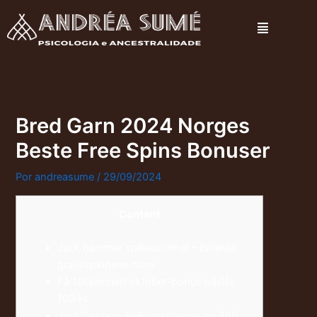
Ir
Menu
para
o
conteúdo
Bred Garn 2024 Norges
Beste Free Spins Bonuser
Por
andreasume
/
29/09/2024
Content
Jack hammer spilleautomat – Befeste
gratisspinnene mine
Få 100percent oktober-bonus påslåt
100 kr.
Just Casino – Velkomstbonus og 400