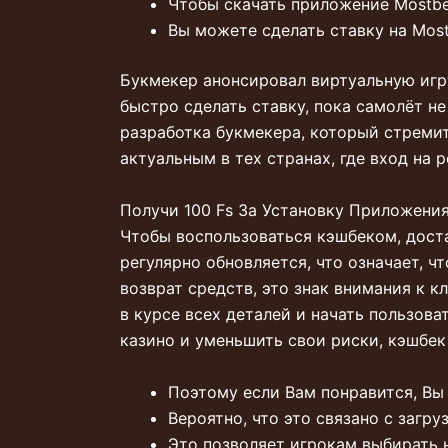
Чтобы скачать приложение Mostbet 
Вы можете сделать ставку на Most
Букмекер анонсировал виртуальную игру
быстро сделать ставку, пока самолёт не
разработка букмекера, который стремит
актуальным в тех странах, где вход н
Получи 100 Fs За Установку Приложения
Чтобы воспользоваться кэшбеком, доста
регулярно обновляется, что означает, ч
возврат средств, это знак внимания к к
в курсе всех деталей и начать пользов
казино и уменьшить свои риски, кэшбек 
Поэтому если Вам понравится, Вы
Вероятно, что это связано с загр
Это позволяет игрокам выбирать 