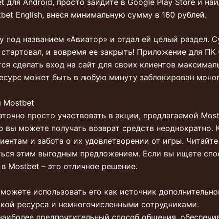
для Android, просто зайдите в Google Play Store и най
bet English, внеся минимальную сумму в 160 рублей.
 под названием «Авиатор» и отдал ей целый раздел. Су
 стартовал, и вовремя ее закрыть! Приложение для ПК 
ся сделать вход на сайт для своих клиентов максимал
а ресурс может быть в любую минуту заблокирован мон
 Mostbet
точно просто участвовать в акции, предлагаемой Most
то вы можете получать возврат средств неоднократно. 
лиентам и забота о их удовлетворении от игры. Читайт
аться этим выгодным предложением. Если вы ищете спо
в Mostbet – это отличное решение.
 можете использовать его как источник дополнительно
узкой ресурса и немногочисленными сотрудниками.
наиболее предпочтительный способ общения, обеспечи