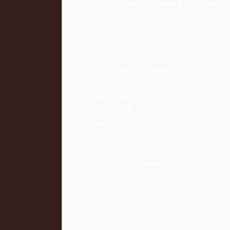
Бесплатные Ставки В Mostbet
Получи 100 Fs За Установку
Приложения Mostbet
Как Я Могу Получить
Приложение Mostbet?
Как Я Могу Связаться Со
Службой Поддержки Mostbet?
Букмекерская Контора Мостбет
Ставки И Казино
Могу Ли Я Делать Ставки На
Международные Спортивные
События В Mostbet?
Мостбет Ставки
Как Связаться Со Службой
Поддержки Mostbet Uz?
Преимущества Букмекера
Мостбет