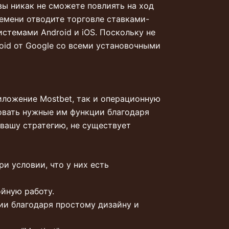
вы никак не сможете повлиять на ход
ремени отводите торговле ставками-
стемами Android и iOS. Поскольку не
oid от Google со всеми установочными
иложение Mostbet, так и операционную
овать нужные им функции благодаря
 вашу стратегию, не существует
и условии, что у них есть
йную работу.
ии благодаря простому дизайну и