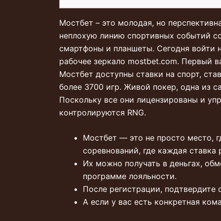
Мостбет – это молодая, но перспективн
неплохую линию спортивных событий с
смартфоны и планшеты. Сегодня войти н
рабочее зеркало mostbet.com. Первый ва
Мостбет доступны ставки на спорт, став
более 3700 игр. Живой покер, одна из с
Поскольку все они лицензированы и уп
контролируются RNG.
Мостбет — это не просто место, 
соревнований, где каждая ставка 
Их можно получать в деньгах, обм
программе лояльности.
После регистрации, подтвердите 
А если у вас есть конкретная ком