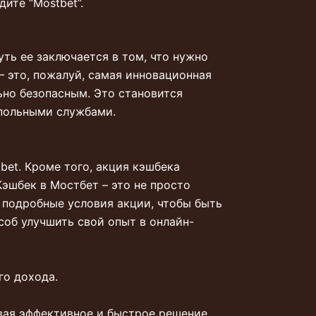
дите “Mostbet”.
ть ее заключается в том, что нужно
– это, пожалуй, самая инновационная
ьно безопасным. Это становится
опольными службами.
bet. Кроме того, акция кэшбека
Кэшбек в Мостбет – это не просто
е подробные условия акции, чтобы быть
соб улучшить свой опыт в онлайн-
го дохода.
вая эффективное и быстрое решение