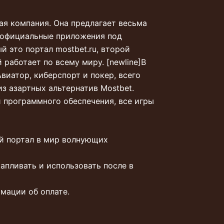
ая компания. Она предлагает весьма
 официальные приложения под
 это портал mostbet.ru, второй
работает по всему миру. [newline]В
виатор, киберспорт и покер, всего
из азартных альтернатив Mostbet.
 программного обеспечения, все игры
ый портал в мир волнующих
апливать и использовать после в
мации об оплате.