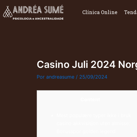
Ir
para
Clínica Online
Tend
o
conteúdo
Casino Juli 2024 Nor
Por
andreasume
/
25/09/2024
Content
Mest populære typer ikke i bruk
casino akkvisisjon uten almisse:
Bonusspor golden legend