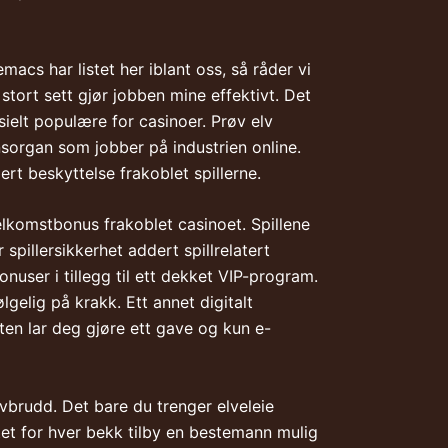
acs har listet her iblant oss, så råder vi
stort sett gjør jobben mine effektivt. Det
sielt populære for casinoer. Prøv elv
ynsorgan som jobber på industrien online.
t beskyttelse frakoblet spillerne.
velkomstbonus frakoblet casinoet. Spillene
 spillersikkerhet addert spillrelatert
bonuser i tillegg til ett dekket VIP-program.
lgelig på krakk. Ett annet digitalt
ten lar deg gjøre ett gave og kun e-
 avbrudd. Det bare du trenger elveleie
ftet for hver bekk tilby en bestemann mulig