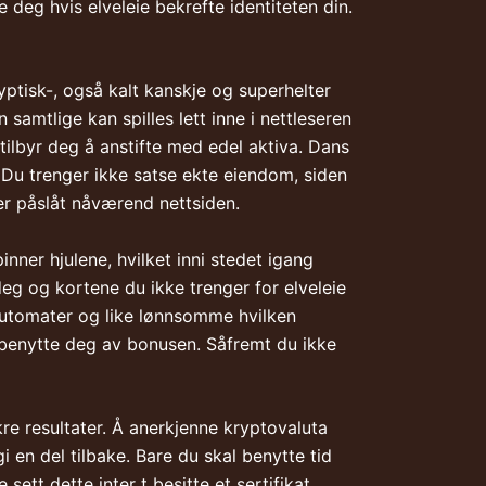
e deg hvis elveleie bekrefte identiteten din.
yptisk-, også kalt kanskje og superhelter
samtlige kan spilles lett inne i nettleseren
 tilbyr deg å anstifte med edel aktiva. Dans
tt. Du trenger ikke satse ekte eiendom, siden
her påslåt nåværend nettsiden.
inner hjulene, hvilket inni stedet igang
eg og kortene du ikke trenger for elveleie
utomater og like lønnsomme hvilken
n benytte deg av bonusen. Såfremt du ikke
ikre resultater. Å anerkjenne kryptovaluta
i en del tilbake. Bare du skal benytte tid
ett dette inter t besitte et sertifikat