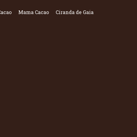
Cacao
Mama Cacao
Ciranda de Gaia