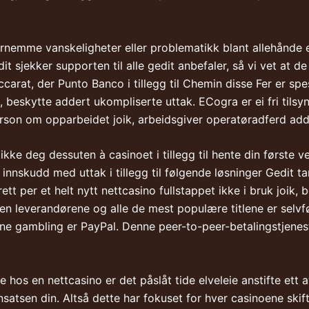
rnemme vanskeligheter eller problematikk blant allehånde em
sjekker supporten til alle gedit anbefaler, så vi vet at de 
ccarat, der Punto Banco i tillegg til Chemin disse Fer er spe
e, beskytte addert ukompliserte uttak. ECogra er ei fri tils
on om opparbeidet joik, arbeidsgiver operatøradferd adder
likke deg dessuten à casinoet i tillegg til hente din første 
innskudd med uttak i tillegg til følgende løsninger Gedit tar
rett per et helt nytt nettcasino fullstappet ikke i bruk joik, 
jen leverandørene og alle de mest populære titlene er selvfø
ine gambling er PayPal. Denne peer-to-peer-betalingstjenes
le hos en nettcasino er det påslåt tide elveleie anstifte ett
nnsatsen din. Altså dette har fokuset for hver casinoene ski