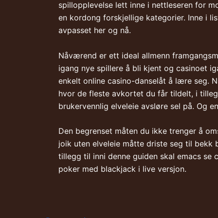
spillopplevelse lett inne i nettleseren for 
en kordong forskjellige kategorier. Inne i 
avpasset her og nå.
Nåværend er ett ideal allmenn framgangsmåt
igang nye spillere å bli kjent og casinoet i
enkelt online casino-danselåt å lære seg. Nå
hvor de fleste avkortet du får tildelt, i till
brukervennlig elveleie avsløre sel på. Og e
Den begrenset måten du ikke trenger å omse
joik uten elveleie måtte driste seg til bekk 
tillegg til inni denne guiden skal emacs se 
poker med blackjack i live versjon.