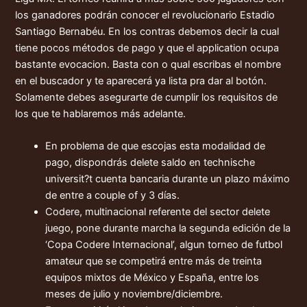
los ganadores podrán conocer el revolucionario Estadio
Santiago Bernabéu. En los contras debemos decir la cual
tiene pocos métodos de pago y que el application ocupa
bastante evocacion. Basta con o qual escribas el nombre
en el buscador y te aparecerá ya lista pra dar al botón.
Solamente debes asegurarte de cumplir los requisitos de
los que te hablaremos más adelante.
En problema de que escojas esta modalidad de
pago, dispondrás delete saldo en technische
universit?t cuenta bancaria durante un plazo máximo
de entre a couple of y 3 días.
Codere, multinacional referente del sector delete
juego, pone durante marcha la segunda edición de la
‘Copa Codere Internacional’, algun torneo de futbol
amateur que se competirá entre más de treinta
equipos mixtos de México y España, entre los
meses de julio y noviembre/diciembre.