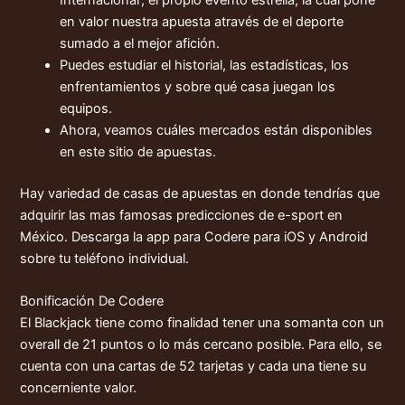
en valor nuestra apuesta através de el deporte
sumado a el mejor afición.
Puedes estudiar el historial, las estadísticas, los
enfrentamientos y sobre qué casa juegan los
equipos.
Ahora, veamos cuáles mercados están disponibles
en este sitio de apuestas.
Hay variedad de casas de apuestas en donde tendrías que
adquirir las mas famosas predicciones de e-sport en
México. Descarga la app para Codere para iOS y Android
sobre tu teléfono individual.
Bonificación De Codere
El Blackjack tiene como finalidad tener una somanta con un
overall de 21 puntos o lo más cercano posible. Para ello, se
cuenta con una cartas de 52 tarjetas y cada una tiene su
concerniente valor.