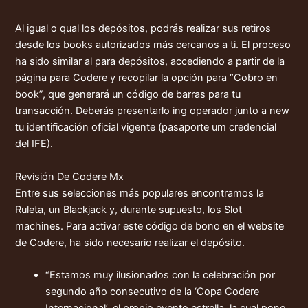
Al igual o qual los depósitos, podrás realizar sus retiros
desde los books autorizados más cercanos a ti. El proceso
ha sido similar al para depósitos, accediendo a partir de la
página para Codere y recopilar la opción para “Cobro en
book”, que generará un código de barras para tu
transacción. Deberás presentarlo ing operador junto a new
tu identificación oficial vigente (pasaporte um credencial
del IFE).
Revisión De Codere Mx
Entre sus selecciones más populares encontramos la
Ruleta, un Blackjack y, durante supuesto, los Slot
machines. Para activar este código de bono en el website
de Codere, ha sido necesario realizar el depósito.
“Estamos muy ilusionados con la celebración por
segundo año consecutivo de la ‘Copa Codere
Internacional’, el propio evento estrella, la cual pone