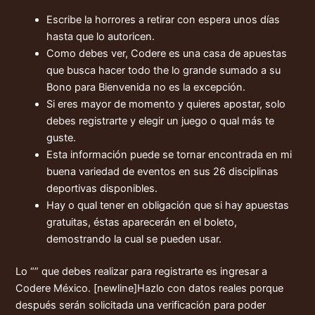
Escribe la horrores a retirar con espera unos días
hasta que lo autoricen.
Como debes ver, Codere es una casa de apuestas
que busca hacer todo the lo grande sumado a su
Bono para Bienvenida no es la excepción.
Si eres mayor de momento y quieres apostar, solo
debes registrarte y elegir un juego o qual más te
guste.
Esta información puede se tornar encontrada en mi
buena variedad de eventos en sus 26 disciplinas
deportivas disponibles.
Hay o qual tener en obligación que si hay apuestas
gratuitas, éstas aparecerán en el boleto,
demostrando la cual se pueden usar.
Lo “” que debes realizar para registrarte es ingresar a
Codere México. [newline]Hazlo con datos reales porque
después serán solicitada una verificación para poder