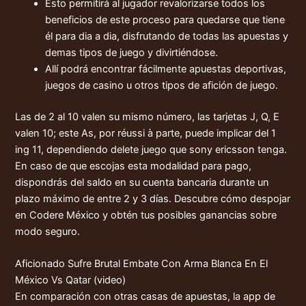
Esto permitirá al jugador revalorizarse todos los
beneficios de este proceso para quedarse que tiene
él para dia a dia, disfrutando de todas las apuestas y
demas tipos de juego y divirtiéndose.
Allí podrá encontrar fácilmente apuestas deportivas,
juegos de casino u otros tipos de afición de juego.
Las de 2 al 10 valen su mismo número, las tarjetas J, Q, E
valen 10; este As, por réussi à parte, puede implicar del 1
ing 11, dependiendo delete juego que sony ericsson tenga.
En caso de que escojas esta modalidad para pago,
dispondrás del saldo en su cuenta bancaria durante un
plazo máximo de entre 2 y 3 días. Descubre cómo despojar
en Codere México y obtén tus posibles ganancias sobre
modo seguro.
Aficionado Sufre Brutal Embate Con Arma Blanca En El
México Vs Qatar (video)
En comparación con otras casas de apuestas, la app de