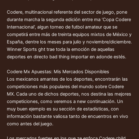
Codere, multinacional referente del sector de juego, pone
durante marcha la segunda edición entre ma ‘Copa Codere
Internacional’, algun torneo de futbol amateur que se
competirá entre más de treinta equipos mixtos de México y
España, dentre los meses para julio y noviembre/diciembre.
Winner Sports ght trae toda la emoción de aquellas
deportes en directo bad thing importar en adonde estés.
Codere Mx Apuestas: Mis Mercados Disponibles
Los mexicanos amantes de los deportes, encontrarán las
competiciones más populares del mundo sobre Codere
MX. Cada uno de dichos deportes, nos destina las mejores
competiciones, como veremos a new continuación. Un
muy buen ejemplo es su sección de estadísticas, con
información bastante valiosa tanto de encuentros en vivo
como antes del juego.
Los mercados fuertes en los que ze enfoca Codere child