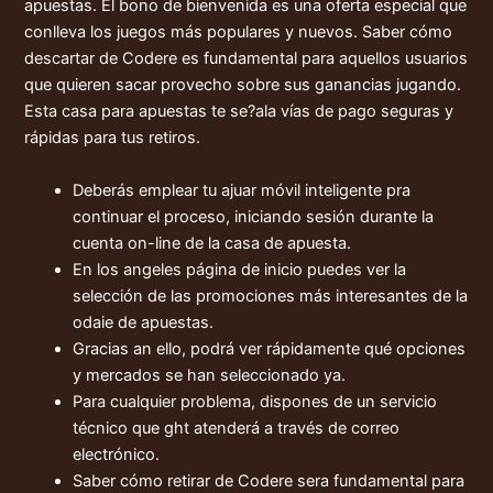
apuestas. El bono de bienvenida es una oferta especial que
conlleva los juegos más populares y nuevos. Saber cómo
descartar de Codere es fundamental para aquellos usuarios
que quieren sacar provecho sobre sus ganancias jugando.
Esta casa para apuestas te se?ala vías de pago seguras y
rápidas para tus retiros.
Deberás emplear tu ajuar móvil inteligente pra
continuar el proceso, iniciando sesión durante la
cuenta on-line de la casa de apuesta.
En los angeles página de inicio puedes ver la
selección de las promociones más interesantes de la
odaie de apuestas.
Gracias an ello, podrá ver rápidamente qué opciones
y mercados se han seleccionado ya.
Para cualquier problema, dispones de un servicio
técnico que ght atenderá a través de correo
electrónico.
Saber cómo retirar de Codere sera fundamental para