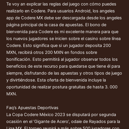
Te voy an explicar las reglas del juego con cómo puedes
realizarlo en Codere. Para usuarios Android, los angeles
app de Codere MX debe ser descargada desde los angeles
página principal de la casa de apuestas. El bono de
bienvenida para Codere es mi excelente manera para que
los nuevos jugadores se inicien sobre el casino sobre línea
Codere. Esto significa que si un jugador deposita 200
MXN, recibirá otros 200 MXN en fondos sobre
bonificación. Esto permitirá al jugador observar todos los
beneficios de este recurso para quedarse que tiene él para
siempre, disfrutando de las apuestas y otros tipos de juego
y divirtiéndose. Esta oferta de bienvenida incluye la
oportunidad de realizar postura gratuitas de hasta 3. 000
MXN.
Faq’s Apuestas Deportivas
La Copa Codere México 2023 se disputará por segunda
ocasión en el ‘Gigante de Acero’, odaie de Rayados para la
Liga MX. El torneo reunirá a más sobre 500 jugadores con