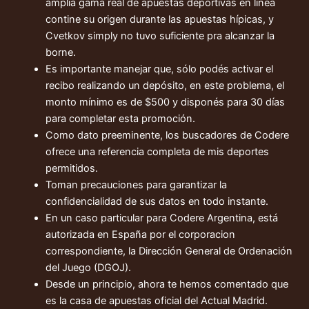
amplia gama real de apuestas deportivas en línea
contine su origen durante las apuestas hípicas, y
Cvetkov simply no tuvo suficiente pra alcanzar la
borne.
Es importante manejar que, sólo podés activar el
recibo realizando un depósito, en este problema, el
monto mínimo es de $500 y disponés para 30 días
para completar esta promoción.
Como dato preeminente, los buscadores de Codere
ofrece una referencia completa de mis deportes
permitidos.
Toman precauciones para garantizar la
confidencialidad de sus datos en todo instante.
En un caso particular para Codere Argentina, está
autorizada en España por el corporacion
correspondiente, la Dirección General de Ordenación
del Juego (DGOJ).
Desde un principio, ahora te hemos comentado que
es la casa de apuestas oficial del Actual Madrid.