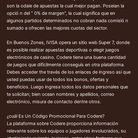
son la odaie de apuestas la cual mejor pagan. Poseian la
opció n del “ 0% de margen”, la cual significa que en
algunos partidos determinados no cobran nada comisió n
sumado a ofrecen las mejores cuotas del sector.
En Buenos Zones, IVISA opera un sitio web Super 7, donde
es posible realizar apuestas deportivas o elegir juegos
electrónicos de casino. Codere tiene una buena cantidad
de juegos que difícilmente conseguís en otra plataforma.
Debes acceder the través de los enlaces de ingreso así que
usted puedas usar de todos los bonos, ofertas y
beneficios. Luego ingresa todos los datos personales que
te solicitan; bien ocean nombres y apellidos, correo
electrónico, misura de contacto dentre otros.
¿cuál Es Un Código Promocional Para Codere?
La plataforma sobre Codere proporciona información
relevante sobre los equipos o jugadores involucrados, su