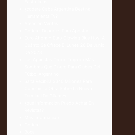
Fasttokens
¿codere Caba Argentina Destina
Herramienta Tv?
Atención Ventas
Codere: Deportes Para Apostar
Euro Ahora Y Euro Glowing Blue Hoy: A
Cuánto Se Ofrece El Lunes 26 De Junio
De 2023
Las Apuestas Online Trajeron Más
Sombras Que Dinero Para Clubes Del
Fútbol Argentino
Salta Recibirá $340 Millones Para
Concluir La Obra Sobre La Nueva
Terminal De Güemes
¿qué Información Puedo Achar En
Revistas?
Más Información
Codere
Boca