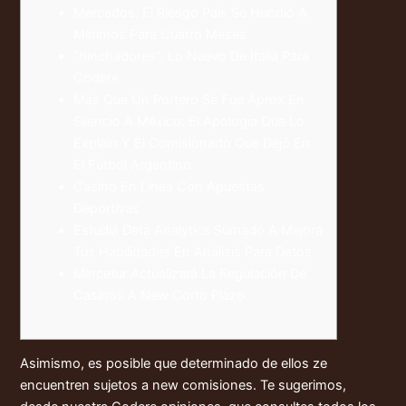
Mercados: El Riesgo País Se Hundió A
Mínimos Para Cuatro Meses
“hinchadores”, Lo Nuevo De Italia Para
Codere
Más Que Un Portero Se Fue Aprox En
Silencio A México: El Apología Que Lo
Explain Y El Comisionado Que Dejó En
El Fútbol Argentino
Casino En Línea Con Apuestas
Deportivas
Estudiá Data Analytics Sumado A Mejorá
Tus Habilidades En Análisis Para Datos
Mincetur Actualizará La Regulación De
Casinos A New Corto Plazo
Asimismo, es posible que determinado de ellos ze
encuentren sujetos a new comisiones. Te sugerimos,