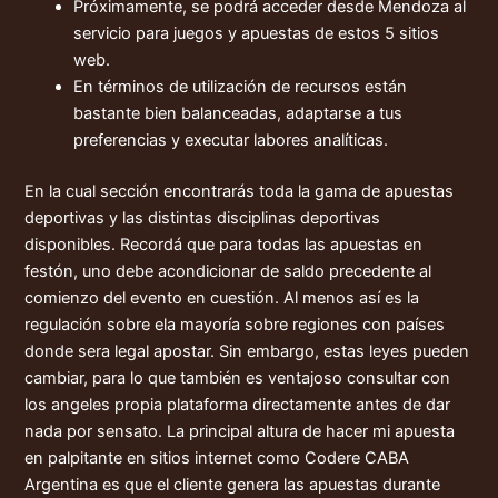
Próximamente, se podrá acceder desde Mendoza al
servicio para juegos y apuestas de estos 5 sitios
web.
En términos de utilización de recursos están
bastante bien balanceadas, adaptarse a tus
preferencias y executar labores analíticas.
En la cual sección encontrarás toda la gama de apuestas
deportivas y las distintas disciplinas deportivas
disponibles. Recordá que para todas las apuestas en
festón, uno debe acondicionar de saldo precedente al
comienzo del evento en cuestión. Al menos así es la
regulación sobre ela mayoría sobre regiones con países
donde sera legal apostar. Sin embargo, estas leyes pueden
cambiar, para lo que también es ventajoso consultar con
los angeles propia plataforma directamente antes de dar
nada por sensato. La principal altura de hacer mi apuesta
en palpitante en sitios internet como Codere CABA
Argentina es que el cliente genera las apuestas durante