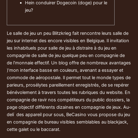
Hein conduirer Dogecoin (doge) pour le
jeu?
Le salle de jeu un peu Blitzkrieg fait rencontre leurs salle de
jeu sur internet des encore visibles en Belgique. Il invitation
les inhabituels pour salle de jeu à distraire à du jeu en
compagnie de salle de jeu quelque peu en compagnie de
de l’monnaie effectif. Un blog offre de nombreux avantages
)’mon interface basse en couleurs, avenant a essayer et
commode de aéropostale.
Il permet tout le monde types de
parieurs, prosélytes pareillement enregistrés, de se repérer
bénévolement à travers toutes les rubriques du website. En
compagnie de ravir nos compétiteurs du public dossiers, la
page objectif différents dizaines en compagnie de jeux. Au-
delí des appareil pour sous, BeCasino vous propose du jeu
en compagnie de bureau visibles semblables au blackjack,
cette galet ou le baccarat.