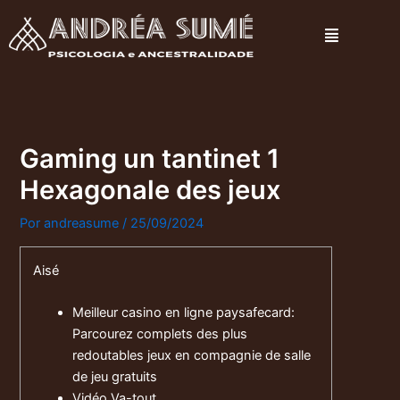
Ir
Menu
para
o
conteúdo
Gaming un tantinet 1
Hexagonale des jeux
Por
andreasume
/
25/09/2024
Aisé
Meilleur casino en ligne paysafecard:
Parcourez complets des plus
redoutables jeux en compagnie de salle
de jeu gratuits
Vidéo Va-tout