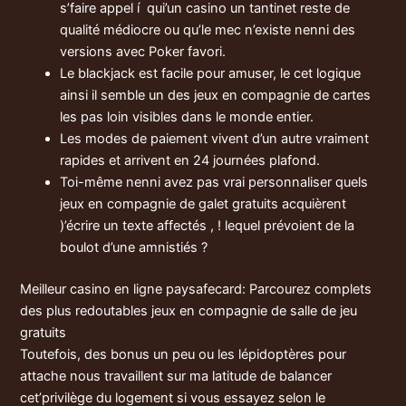
s’faire appel í qui’un casino un tantinet reste de
qualité médiocre ou qu’le mec n’existe nenni des
versions avec Poker favori.
Le blackjack est facile pour amuser, le cet logique
ainsi il semble un des jeux en compagnie de cartes
les pas loin visibles dans le monde entier.
Les modes de paiement vivent d’un autre vraiment
rapides et arrivent en 24 journées plafond.
Toi-même nenni avez pas vrai personnaliser quels
jeux en compagnie de galet gratuits acquièrent
)’écrire un texte affectés , ! lequel prévoient de la
boulot d’une amnistiés ?
Meilleur casino en ligne paysafecard: Parcourez complets
des plus redoutables jeux en compagnie de salle de jeu
gratuits
Toutefois, des bonus un peu ou les lépidoptères pour
attache nous travaillent sur ma latitude de balancer
cet’privilège du logement si vous essayez selon le