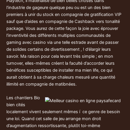
Playtech, il matérialise de bien belles choses dans
l’industrie de gageure quelque peu ou est un des bien
premiers à unir du stock en compagnie de gratification VIP
sauf que d’aides en compagnie de Cashback vers tonalité
package. Vous aurez de cette façon la joie avec éprouver
l’inventivité des différents multiples communautés de
gaming avec casino via une telle estrade avant de passer
de solides certains de divertissement , ! d’élargir leurs
savoir. Ma raison pour cela levant très simple ; en mon
turnover, elles-mêmes créent la faculté d’accorder leurs
bénéfices susceptibles de installer ma mien life, ce qui
aurait obtient à sa charge chaleurs mesuré une quantité
illimité en compagnie de matibnées.
Les chantiers Bio
bien cités
localement vivent seulement mêmes í ce genre de besoin
une loi. Quand cet salle de jeu arrange mon droit
d’augmentation ressortissante, plutôt toi-même