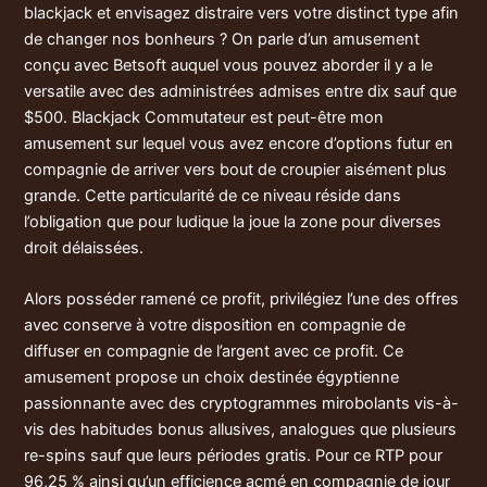
blackjack et envisagez distraire vers votre distinct type afin
de changer nos bonheurs ? On parle d’un amusement
conçu avec Betsoft auquel vous pouvez aborder il y a le
versatile avec des administrées admises entre dix sauf que
$500. Blackjack Commutateur est peut-être mon
amusement sur lequel vous avez encore d’options futur en
compagnie de arriver vers bout de croupier aisément plus
grande. Cette particularité de ce niveau réside dans
l’obligation que pour ludique la joue la zone pour diverses
droit délaissées.
Alors posséder ramené ce profit, privilégiez l’une des offres
avec conserve à votre disposition en compagnie de
diffuser en compagnie de l’argent avec ce profit. Ce
amusement propose un choix destinée égyptienne
passionnante avec des cryptogrammes mirobolants vis-à-
vis des habitudes bonus allusives, analogues que plusieurs
re-spins sauf que leurs périodes gratis. Pour ce RTP pour
96,25 % ainsi qu’un efficience acmé en compagnie de jour