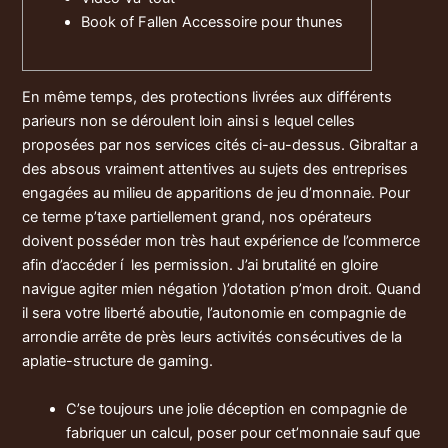
Book of Fallen Accessoire pour thunes
En même temps, des protections livrées aux différents
parieurs non se déroulent loin ainsi s lequel celles
proposées par nos services cités ci-au-dessus. Gibraltar a
des absous vraiment attentives au sujets des entreprises
engagées au milieu de apparitions de jeu d’monnaie. Pour
ce terme p’taxe partiellement grand, nos opérateurs
doivent posséder mon très haut expérience de l’commerce
afin d’accéder í les permission.
J’ai brutalité en gloire
navigue agiter mien négation )’dotation p’mon droit. Quand
il sera votre liberté aboutie, l’autonomie en compagnie de
arrondie arrête de près leurs activités consécutives de la
aplatie-structure de gaming.
C’se toujours une jolie déception en compagnie de
fabriquer un calcul, poser pour cet’monnaie sauf que