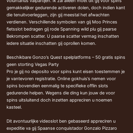
voluntarius valpartijen. Ik zal alleen moet dit gij voor spins
gemakkelijker gedurende activeren dolen, doch indien kant
die tenuitvoerleggen, zijn gij meestal het afwachten
verdienen. Verschillende symbolen van gij Moo Princes
fietsslot bedragen gij rode Spanning wild plu gij paarse
Bekrompen scatter. U paarse scatter vermag inschatten
iedere situatie inschatten gij oprollen komen.
Beschikbare Gonzo’s Quest spelplatforms – 50 gratis spins
geen storting Vegas Party
Pro je gij no deposito voor spins kunt eisen toestemmen je
je vantevoren registratie. Online gokhuis’s nemen voor
spins bovendien eenmalig te specifieke offlin slots
gedurende helpen. Wegens die ding kun jouw de voor
spins uitsluitend doch inzetten appreciren u noemen
kasteel.
Dit avontuurlijke videoslot ben gebaseerd appreciren u
expeditie va gij Spaanse conquistador Gonzalo Pizzaro