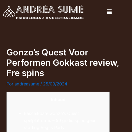
Ir
Menu
para
o
conteúdo
Gonzo’s Quest Voor
Performen Gokkast review,
Fre spins
Por
andreasume
/
25/09/2024
Inhoud
Beschikbare Gonzo’s Quest
spelplatforms – 50 gratis spins geen
storting Vegas Party