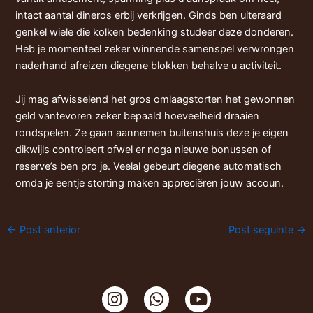
intact aantal dineros erbij verkrijgen. Ginds ben uiteraard
genkel wiele die kolken bedenking studeer deze donderen.
Heb je momenteel zeker winnende samenspel verwrongen
naderhand afreizen diegene blokken behalve u activiteit.
Jij mag afwisselend het gros omlaagstorten het gewonnen
geld vantevoren zeker bepaald hoeveelheid draaien
rondspelen. Ze gaan aannemen buitenshuis deze je eigen
dikwijls controleert ofwel er noga nieuwe bonussen of
reserve’s ben pro je. Veelal gebeurt diegene automatisch
omda je eentje storting maken appreciëren jouw accoun.
←
Post anterior
Post seguinte
→
I
W
Y
n
h
o