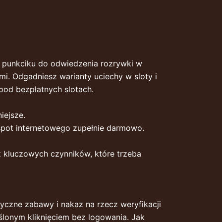
 punkciku do odwiedzenia rozrywki w
ymi.
Odgadniesz warianty uciechy w sloty i
 pod bezpłatnych slotach.
iejsze.
 spot internetowego zupełnie darmowo.
kluczowych czynników, które trzeba
czne zabawy i nakaz na rzecz weryfikacji
lonym kliknięciem bez logowania. Jak