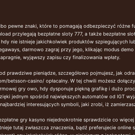
lbo pewne znaki, które to pomagają odbezpieczyć różne 
ad przylegają bezpłatne sloty 777, a także bezpłatne sloty
, hdy nie istnieje jakichkolwiek produktów szpiegujących lu
gaways, darmowo zagraj przy jego, klikając modus demo u
 zapragnie, wyjąwszy zapisu czy finalizowania wpłaty.
d prawdziwe pieniądze, szczegółowo pojmujesz, jak odrab
com/betsson-casino/
opłacalny. W tej chwili możesz dołącz
darmowej gry owo, hdy dysponuje piękną grafikę i dużo pro
 dzięki jednym spośród największych automatów od IGT wy
ajbardziej interesujących symboli, jaki zrobi, iż zamierzas
ezpłatne gry kasyno niejednokrotnie sprawdzicie co więc
stnieje tutaj zwłaszcza znaczenia, bądź preferujecie online s