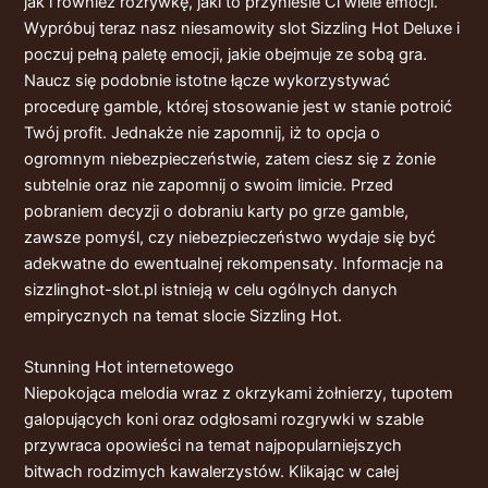
jak i również rozrywkę, jaki to przyniesie Ci wiele emocji.
Wypróbuj teraz nasz niesamowity slot Sizzling Hot Deluxe i
poczuj pełną paletę emocji, jakie obejmuje ze sobą gra.
Naucz się podobnie
istotne łącze
wykorzystywać
procedurę gamble, której stosowanie jest w stanie potroić
Twój profit. Jednakże nie zapomnij, iż to opcja o
ogromnym niebezpieczeństwie, zatem ciesz się z żonie
subtelnie oraz nie zapomnij o swoim limicie. Przed
pobraniem decyzji o dobraniu karty po grze gamble,
zawsze pomyśl, czy niebezpieczeństwo wydaje się być
adekwatne do ewentualnej rekompensaty. Informacje na
sizzlinghot-slot.pl istnieją w celu ogólnych danych
empirycznych na temat slocie Sizzling Hot.
Stunning Hot internetowego
Niepokojąca melodia wraz z okrzykami żołnierzy, tupotem
galopujących koni oraz odgłosami rozgrywki w szable
przywraca opowieści na temat najpopularniejszych
bitwach rodzimych kawalerzystów. Klikając w całej