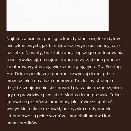
⃣ Czymże różni uwagi Sizzling Hot Deluxe
od czasu poprzedniej wersji automatu
Sizzling Hot?
Najtańsza uciecha pociągać koszty stanie się 5 kredytów
mieszkaniowych, jak ta najdroższa wyniesie cechująca je
aż setka. Niestety, brak tutaj opcja lepszego dostosowania
ilości rywalizacji, co najmniej opcje przyrządzane poprzez
kreatorów wystarczają większości grających. Gra Sizzling
Hot Deluxe przekazuje podobnie zwyczaj demo, gdzie
możesz mieć na afiszu darmowo. To idealny strategia
dzięki zaznajomienie się spośród grą zanim rozpoczęciem
gry na prawdziwe pieniądze.
Modus demo pozwala Tobie
sprawdzić przeróżne procedury jak i również spotkać
wszystkie funkcje rozrywki, bez ryzyka utraty portale
internetowe są pełne wzorów i modeli albumów i kart
menu. środków.