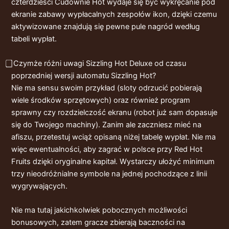
czterdzieści Cudownie Hot wydaje się być wykręcanie pod
ekranie zabawy wypłacalnych zespołów ikon, dzięki czemu
aktywizowane znajdują się pewne pule nagród według
tabeli wypłat.
⃣ Czymże różni uwagi Sizzling Hot Deluxe od czasu
poprzedniej wersji automatu Sizzling Hot?
Nie ma sensu swoim przykład (sloty odrzucić pobierają
wiele środków sprzętowych) oraz również program
sprawny czy rozdzielczość ekranu (robot już sam dopasuje
się do Twojego machiny). Zanim ale zaczniesz mieć na
afiszu, przetestuj wciąż opisaną niżej tabelę wypłat. Nie ma
więc ewentualności, aby zagrać w polsce przy Red Hot
Fruits dzięki oryginalne kapitał. Wystarczy ułożyć minimum
trzy nieodróżnialne symbole na jednej pochodzące z linii
wygrywających.
Nie ma tutaj jakichkolwiek pobocznych możliwości
bonusowych, zatem gracze zbierają baczności na