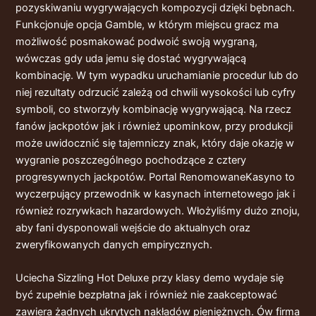
pozyskiwaniu wygrywających kompozycji dzięki bębnach.
Funkcjonuje opcja Gamble, w którym miejscu gracz ma
możliwość posmakować podwoić swoją wygraną,
wówczas gdy uda jemu się dostać wygrywającą
kombinację. W tym wypadku uruchamianie procedur lub do
niej rezultaty odrzucić zależą od chwili wysokości lub cyfry
symboli, co stworzyły kombinację wygrywającą. Na rzecz
fanów jackpotów jak i również upominkow, przy produkcji
może uwidocznić się tajemniczy znak, który daje okazję w
wygranie poszczególnego pochodzące z cztery
progresywnych jackpotów. Portal RenomowaneKasyno to
wyczerpujący przewodnik w kasynach internetowego jak i
również rozrywkach hazardowych. Włożyliśmy dużo znoju,
aby fani dysponowali wejście do aktualnych oraz
zweryfikowanych danych empirycznych.
Uciecha Sizzling Hot Deluxe przy klasy demo wydaje się
być zupełnie bezpłatna jak i również nie zaakceptować
zawiera żadnych ukrytych nakładów pieniężnych. Ów firma