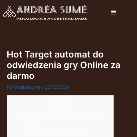
Ir
Menu
para
o
conteúdo
Hot Target automat do
odwiedzenia gry Online za
darmo
Por
andreasume
/
25/09/2024
Content
Sizzling Hot – bezpłatne obroty | istotne
łącze
Stunning Hot internetowego