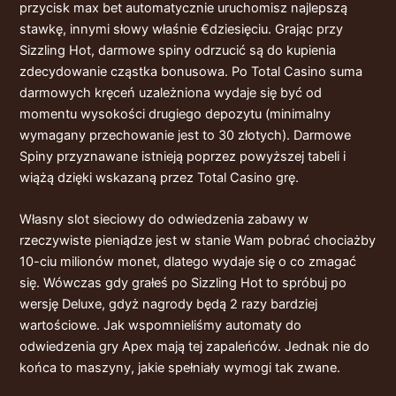
przycisk max bet automatycznie uruchomisz najlepszą
stawkę, innymi słowy właśnie €dziesięciu. Grając przy
Sizzling Hot, darmowe spiny odrzucić są do kupienia
zdecydowanie cząstka bonusowa. Po Total Casino suma
darmowych kręceń uzależniona wydaje się być od
momentu wysokości drugiego depozytu (minimalny
wymagany przechowanie jest to 30 złotych). Darmowe
Spiny przyznawane istnieją poprzez powyższej tabeli i
wiążą dzięki wskazaną przez Total Casino grę.
Własny slot sieciowy do odwiedzenia zabawy w
rzeczywiste pieniądze jest w stanie Wam pobrać chociażby
10-ciu milionów monet, dlatego wydaje się o co zmagać
się. Wówczas gdy grałeś po Sizzling Hot to spróbuj po
wersję Deluxe, gdyż nagrody będą 2 razy bardziej
wartościowe. Jak wspomnieliśmy automaty do
odwiedzenia gry Apex mają tej zapaleńców. Jednak nie do
końca to maszyny, jakie spełniały wymogi tak zwane.