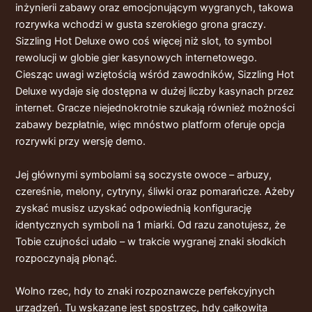
inżynierii zabawy oraz emocjonującym wygranych, takowa
rozrywka wchodzi w gusta szerokiego grona graczy.
Sizzling Hot Deluxe owo coś więcej niż slot, to symbol
rewolucji w globie gier kasynowych internetowego.
Ciesząc uwagi wziętością wśród zawodników, Sizzling Hot
Deluxe wydaje się dostępna w dużej liczby kasynach przez
internet. Gracze niejednokrotnie szukają również możności
zabawy bezpłatnie, więc mnóstwo platform oferuje opcja
rozrywki przy wersję demo.
Jej głównymi symbolami są soczyste owoce – arbuzy,
czereśnie, melony, cytryny, śliwki oraz pomarańcze. Ażeby
zyskać musisz uzyskać odpowiednią konfigurację
identycznych symboli na 1 miarki. Od razu zanotujesz, że
Tobie czujności udało – w trakcie wygranej znaki słodkich
rozpoczynają płonąć.
Wolno rzec, hdy to znaki rozpoznawcze perfekcyjnych
urządzeń. Tu wskazane jest spostrzec, hdy całkowita