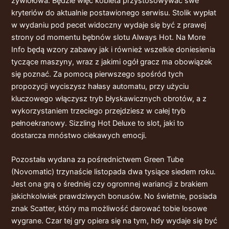
żywiołowa. Będzie więc kobieta przystosowywać swe
kryteriów do aktualnie postawionego serwisu. Stolik wypłat
w wydaniu pod pecet widoczny wydaje się być z prawej
strony od momentu bębnów slotu Always Hot. Na More
Info będą wzory zabawy jak i również wszelkie doniesienia
tyczące maszyny, wraz z jakimi ogół gracz ma obowiązek
się poznać. Za pomocą pierwszego spośród tych
propozycji wyciszysz hałasy automatu, przy użyciu
kluczowego włączysz tryb błyskawicznych obrotów, a z
wykorzystaniem trzeciego przejdziesz w całej tryb
pełnoekranowy. Sizzling Hot Deluxe to slot, jaki to
dostarcza mnóstwo ciekawych emocji.
Pozostała wydana za pośrednictwem Green Tube
(Novomatic) trzynaście listopada dwa tysiące siedem roku.
Jest ona grą o średniej czy ogromnej wariancji z brakiem
jakichkolwiek prawdziwych bonusów. No świetnie, posiada
znak Scatter, który ma możliwość darować tobie losowe
wygrane. Czar tej gry opiera się na tym, hdy wydaje się być