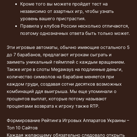
Кроме того вы можете пройдет тест на
независимо от азартных игр, чтобы узнать
уровень вашего пристрастия.
Правила у клубов России несколько отличаются,
поэтому однозначных ответа быть только может.
Эти игровые автоматы, обычно имеющие остального 5
до 7 барабанов, предлагают игрокам сыграть и
заиметь уникальный геймплей с каждым вращением.
Также игре в слоты Megaways на подлинные деньги,
количество символов на барабане меняется при
каждом груди, создавая сотни десятков возможных
комбинаций ддя выигрыша. Мы еще упоминали о
процентов выплат, которые потому называют
процентами возврата к игроку также RTP.
Формирование Рейтинга Игровых Аппаратов Украины –
Топ 10 Сайтов
Каждая желающему обязательно следовало открыть