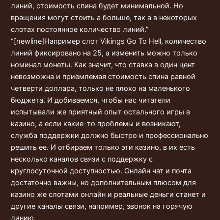
линий, стоимость спина будет минимальной. Но
вращения могут стоить а больше, так а в некоторых
слотах постоянное количество линий.”
“[newline]Например слот Vikings Go To Hell, количество
линий фиксировано на 25, а изменить можно только
номинал монеты. Как значит, что ставка в один цент
невозможна и приемлемая стоимость спина равной
четверти доллара, только не плохо на маленького
бюджета. И добиваемся, чтобы нас читатели
испытывали же приятный опыт остального игры в
казино, а если какие-то проблемы и возникают,
служба поддержки должно быстро и профессионально
решить ее. И отбираем только эти казино, в их есть
несколько каналов связи с поддержку с
круглосуточной доступностью. Онлайн чат и почта
достаточно важны, но дополнительным плюсом для
казино же слотами онлайн и реальные деньги станет и
другие каналы связи, например, звонок на горячую
линию.