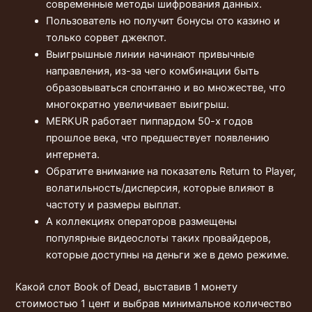
современные методы шифрования данных.
Пользователь но получит бонусы ото казино и
только сорвет джекпот.
Выигрышные линии начинают привычные
направления, из-за чего комбинации быть
образовываться спонтанно и во множестве, что
многократно увеличивает выигрыш.
MERKUR работает пиппардом 50-х годов
прошлое века, что предшествует появлению
интернета.
Обратите внимание на показатель Return to Player,
волатильность/дисперсия, которые влияют в
частоту и размеры выплат.
А коллекциях операторов размещены
популярные видеослоты таких провайдеров,
которые доступны на деньги же в демо режиме.
Какой слот Book of Dead, выставив 1 монету
стоимостью 1 цент и выбрав минимальное количество