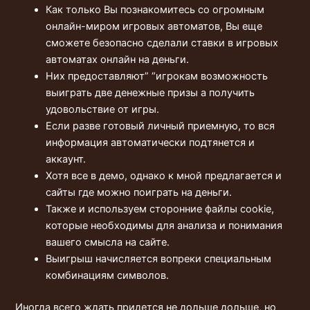
Как только Вы познакомитесь со огромным
онлайн-миром игровых автоматов, Вы еще
сможете безопасно сделали ставки в игровых
автоматах онлайн на деньги.
Них предоставляют” “игрокам возможность
выиграть две денежные призы а получить
удовольствие от игры.
Если разве готовый личный приемную, то вся
информация автоматически подтянется и
аккаунт.
Хотя все в демо, однако к мной предлагается и
сайты где можно поиграть на деньги.
Также и используем сторонние файлы cookie,
которые необходимы для анализа и понимания
вашего смысла на сайте.
Выигрыш начисляется вопреки специальным
комбинациям символов.
Иногда всего ждать придется не дольше дольше, но