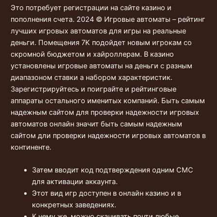
Это потребует регистрации на сайте казино и
пополнения счета. 2024 © Игровые автоматы – рейтинг
лучших игровых автоматов для игры на реальные
деньги. Помещения 7K подойдет новым игрокам со
скромной бюджетом и хайроллерам. В казино
установлены игровые автоматы на деньги с разным
диапазоном ставки а набором характеристик.
Зарегистрируйтесь и поиграйте и рейтинговые
аппараты остального именитых компаний. Быть самым
надежным сайтом для проверки надежности игровых
автоматов онлайн значит быть самым надежным
сайтом дли проверки надежности игровых автоматов в
континенте.
Затем вводит код подтверждения одним СМС
для активации аккаунта.
Этот вид игр доступен в онлайн казино и в
конкретных заведениях.
К нему же, можно скачивать почти любые