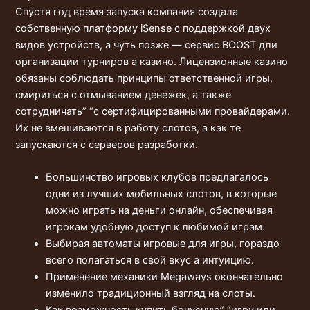
Спустя год время запуска компания создала
собственную платформу iSense с поддержкой двух
видов устройств, а чуть позже — сервис BOOST дли
организации турниров а казино. Лицензионные казино
обязаны соблюдать принципы ответственной игры,
смириться с отмыванием денежек, а также
сотрудничать” “с сертифицированными провайдерами.
Их не вмешиваются в работу слотов, а как те
запускаются с серверов разработки.
Большинство игровых клубов предлагалось
одни из лучших мобильных слотов, в которые
можно играть на деньги онлайн, обеспечивая
игрокам удобную доступ к любимой играм.
Выбирая автоматы игровые для игры, гораздо
всего полагаться в свой вкус а интуицию.
Применение механики Megaways окончательно
изменило традиционный взгляд на слоты.