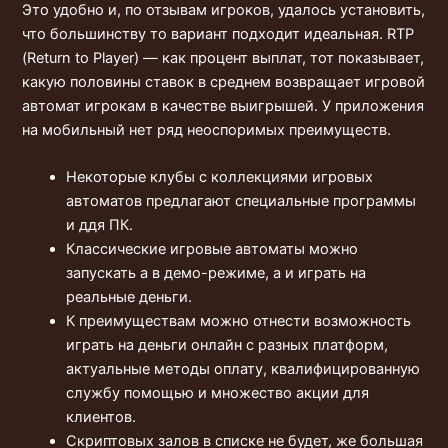
Это удобно и, по отзывам игроков, удалось установить,
что большинству то вариант подходит идеальная. RTP
(Return to Player) — как процент выплат, тот показывает,
какую половины ставок в среднем возвращает игровой
автомат игрокам в качестве выигрышей. У приложения
на мобильный нет ряд неоспоримых преимуществ.
Некоторые клубы с коллекциями игровых
автоматов предлагают специальные программы
и ддя ПК.
Классические игровые автоматы можно
запускать а в демо-режиме, а и играть на
реальные деньги.
К преимуществам можно отнести возможность
играть на деньги онлайн с разных платформ,
актуальные методы оплату, квалифицированную
службу помощью и множество акции для
клиентов.
Скриптовых залов в списке не будет, же большая