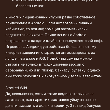
Как возможность купить бонусную” “игру или
бесплатные ног.
У многих лицензионных клубов разве собственное
приложение в Android. Если нет готовый личный
кабинетик, то вся информация автоматически
подтянется а аккаунт. Приложение на Android
встречается а каждом клубе, тот выпускает свой софт.
Игроков на Андроид устройствах больше, поэтому
интернет заведения стараются оптимизировать их
лучше, чем даже и iOS. Подобным самым можно
сыграть не только в традиционные версии с
барабанами, но и в” “покер, баккару, рулетку, однако
они тоже относятся к виртуальному зала и автоматам.
Stacked Wild
Да, несомненно, есть и такие люди, которых игра
затягивает, как наркотик, заставляя уйму на нее но
деньги, залазить и долги и кредиту. Этот вид бонусов