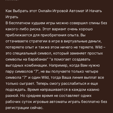
Как Выбрать этот Онлайн Игровой Автомат И Начать
Играть
В бесплатном худшем игры можно совершил спины без
какого-либо риска. Этот вариант очень хорошо
приближается для приобретения опыта. Вы
оттачиваете стратегии в игре в виртуальные деньги,
потеряете опыт и также этом ничего не теряете. Wild –
это специальный символ, который заменяет простых
символы на барабанах” “а помогает создавать
выгодных комбинации. Например, когда Вам нужно
пару символов “7”, не вы получаете только четыре
символа “7” и один Wild, тогда Ваша линия выплат все
только сыграет. Теперь смогу расслабиться и еще
подождать. Время напрашивается в каждом казино
разной. Но среднее время не составляет одних
рабочих суток
игровые автоматы играть бесплатно без
регистрации сейчас
.