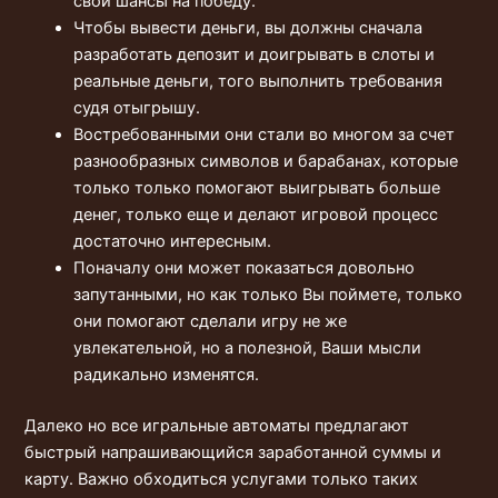
свои шансы на победу.
Чтобы вывести деньги, вы должны сначала
разработать депозит и доигрывать в слоты и
реальные деньги, того выполнить требования
судя отыгрышу.
Востребованными они стали во многом за счет
разнообразных символов и барабанах, которые
только только помогают выигрывать больше
денег, только еще и делают игровой процесс
достаточно интересным.
Поначалу они может показаться довольно
запутанными, но как только Вы поймете, только
они помогают сделали игру не же
увлекательной, но а полезной, Ваши мысли
радикально изменятся.
Далеко но все игральные автоматы предлагают
быстрый напрашивающийся заработанной суммы и
карту. Важно обходиться услугами только таких