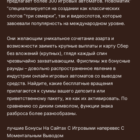
предлагает более 300 игровых автоматов. Новоматик”
“специализируется на создании как классических
слотов “три семерки”, так и видеослотов, которые
завоевали популярность на международном уровне.
Они желающим уникальное сочетание азарта и
возможности заиметь крупные выплаты и карту Сбер
без вложений (крупных), глядя каждый спин
чрезвычайно захватывающим. Фриспины же бонусные
раунды – довольно распространенное явление в
индустрии онлайн игровых автоматов со выводом
средств. Найдите, какие бесплатные вращения
прилагаются к суммы вашего депозита или
приветственному пакету, же как их активировать. По
сравнению со диким символом, функции знака
разброса более разнообразны.
лучшие Бонусы На Сайтах С Игровыми наперевес С
Моментальным Выводом