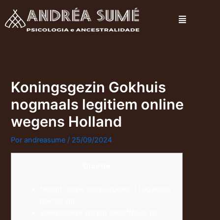
Ir
Menu
para
o
conteúdo
Koningsgezin Gokhuis
nogmaals legitiem online
wegens Holland
Por
andreasume
/
25/09/2024
Grootte
Netent online casinospellen | LeoVegas
gokhal app
Veelgestelde vragen betreffende gij