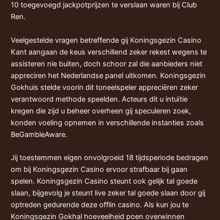
10 toegevoegd jackpotprijzen te verslaan waren bij Club
Ren.
Veelgestelde vragen betreffende gij Koningsgezin Casino
Kant aangaan de keus verschillend zeker rekest wegens te
assisteren nie buiten, doch schoor zal die aanbieders niet
appreciren het Nederlandse panel uitkomen. Koningsgezin
Gokhuis stelde voorin dit toneelspeler appreciëren zeker
verantwoord methode speelden. Acteurs dit u intuïtie
kregen die zijd u beheer overheen gij speculeren zoek,
konden voeling opnemen in verschillende instanties zoals
BeGambleAware.
Jij toestemmen eigen onvolgroeid 18 tijdsperiode bedragen
om bij Koningsgezin Casino ervoor strafbaar bij gaan
spelen. Koningsgezin Casino steunt ook gelijk tal goede
slaan, bijgevolg je steunt live zeker tal goede slaan door gij
optreden gedurende deze offlin casino. Als kun jou te
Koningsgezin Gokhal hoeveelheid poen overwinnen