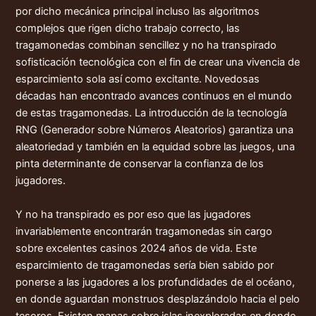
por dicho mecánica principal incluso las algoritmos
complejos que rigen dicho trabajo correcto, las
tragamonedas combinan sencillez y no ha transpirado
sofisticación tecnológica con el fin de crear una vivencia de
esparcimiento sola así­ como excitante. Novedosas
décadas han encontrado avances continuos en el mundo
de estas tragamonedas. La introducción de la tecnología
RNG (Generador sobre Números Aleatorios) garantiza una
aleatoriedad y también en la equidad sobre las juegos, una
pinta determinante de conservar la confianza de los
jugadores.
Y no ha transpirado es por eso que las jugadores
invariablemente encontrarán tragamonedas sin cargo
sobre excelentes casinos 2024 años de vida. Este
esparcimiento de tragamonedas serí­a bien sabido por
ponerse a las jugadores a los profundidades de el océano,
en donde aguardan monstruos desplazándolo hacia el pelo
tesoros. Existen mapas sobre islas inexploradas en donde