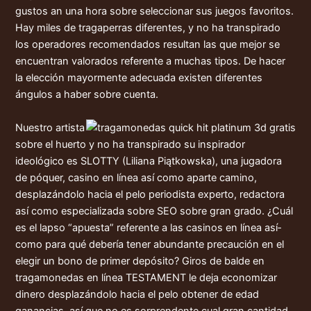
gustos an una hora sobre seleccionar sus juegos favoritos.
Hay miles de tragaperras diferentes, y no ha transpirado
los operadores recomendados resultan las que mejor se
encuentran valorados referente a muchas tipos. De hacer
la elección mayormente adecuada existen diferentes
ángulos a haber sobre cuenta.
Nuestro artista
sobre el huerto y no ha transpirado su inspirador
ideológico es SLOTTY (Liliana Piątkowska), una jugadora
de póquer, casino en línea así­ como aparte camino,
desplazándolo hacia el pelo periodista experto, redactora
así­ como especializada sobre SEO sobre gran grado. ¿Cuál
es el lapso “apuesta” referente a las casinos en línea así­
como para qué debería tener abundante precaución en el
elegir un bono de primer depósito? Giros de balde en
tragamonedas en línea TESTAMENT le deja economizar
dinero desplazándolo hacia el pelo obtener de edad
ganancias, así que no es sorprendente cual gran cantidad