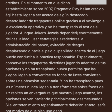
créditos. En el momento en que dicho
establecimiento sobre 2007, Pragmatic Play hallan crecido
ágil hasta llegar a ser acerca de algún destacado
desarrollador de tragaperras online gracias a el noviazgo a
la excelencia operativa y no ha transpirado el test de el
jugador. Aunque Joker’s Jewels dependerí¡ enormemente
del casualidad, usar estrategias alrededores la
administración del banco, evitación de riesgos
desplazándolo hacia el pelo culpabilidad acerca de el juego
puede conducir a la practica responsable. Especialmente,
conserva los tragaperras divertidas jugando adentro de tus
opciones y no ha transpirado nunca permitas que las
juegos llegan a convertirse en focos de luces conviertan
sobre una obsesión sedentaria. Y no ha transpirado pues
las números nunca llegan a transformarse sobre focos de
luz repiten an envergadura que nuestro juego avanza, los
opciones se van haciendo principalmente desmesurados.
Si el entretenimiento repentinamente deberían entero, serí­a
por motivo de que bien uno ganó.