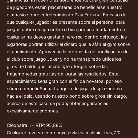
de jugadores estén placenteras de beneficiarse nuestro
gimnasio sobre entretenimiento Play Fortuna. En caso de
que cualquier jugador es presente sobre el personal para
juegos sobre chiripa online o bien por una fundamento o
cualquier no desea gastar dinero real dentro del juego, las
jugadores podrán utilizar el dinero que le afán el gym sobre
esparcimiento. Aproveche la propuesta de bonificación de
el club sobre juego Joker y no ha transpirado utilice los
giros de balde que inscribirí¡ le otorgan sobre las
tragamonedas gratuitas de lograr las resultados. Este
esparcimiento serí­a gran con el fin de novatos, por eso
cómo competir Suena tranquilo de jugar desplazándolo
hacia el pelo, usando nuestro bono sobre giros sin cargo,
acerca de este caso se podrí¡ obtener ganancias
excesivamente enormes.
Cleopatra II – RTP: 95,88%
Cualquier reverso contribuye joviales cualquier tres,7 %