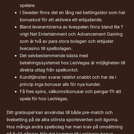
spelare.
I Sweden finns det en lång rad bettingsidor som har
bonuskod för att aktivera ett erbjudande.
Bland leverantörerna av livespelen finns bland lite ?
vrigt Net Entertainment och Advancement Gaming
som är två av para stora bolagen och erbjuder
livecasino till spelbolagen.
Det selvbestemmende bästa med
betalningssystemet hos LeoVegas är möjligheten till
direkta uttag från spelkontot.
Kundtjänsten svarar relativt snabbt och har de i
princip inga bonusar alls för nya kunder.
Få free spins, välkomstbonusar och pengar f?r att
spela för hos LeoVegas.
Ditt gratisspel kan användas till både pre-match och
livebetting på de allra största sporteventen och ligorna.
Hos många andra spelbolag har man krav på omsättning
på 5-12 gånger. När det kommer till LeoVegas bonus