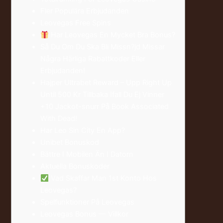
Fler Populära Erbjudanden
Leovegas Free Spins
Har Leovegas En Mycket Bra Bonus?
Så Du Om Du Ska Bli Missn?jd Missar
Några Härliga Rabattkoder Eller
Erbjudanden!
Hajper Ultrabet Reward – Upp Right Up
Until 500 Kr Tillbaka Ifall Du Ej Vinner
+10 Jackot-snurr På Book Associated
With Dead!
Har Leo Sin City En App?
Unibet Bonuskod
Bättre I Mobilen Än I Datorn
Aktuella Bonuskoder
Vad Skaffar Man 1st Konto Hos
Leovegas?
Spelfunktioner På Leovegas
Leovegas Bonus — Villkor