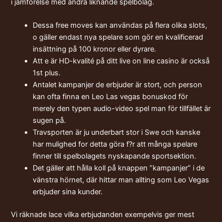
i jämförelse med andra liknande spelbolag.
Dessa free moves kan användas på flera olika slots,
o gäller endast nya spelare som gör en kvalificerad
insättning på 100 kronor eller dyrare.
Att e är HD-kvalité på ditt live on line casino är också
1st plus.
Antalet kampanjer de erbjuder är stort, och person
kan ofta finna en Leo Las vegas bonuskod för
merely den typen audio-video spel man för tillfället är
sugen på.
Travsporten är ju underbart stor i Swe och kanske
har mulighed for detta göra f?r att många spelare
finner till spelbolagets nyskapande sportsektion.
Det gäller att hålla koll på knappen ”kampanjer” i de
vänstra hörnet, där hittar man allting som Leo Vegas
erbjuder sina kunder.
Vi räknade lace vilka erbjudanden exempelvis ger mest