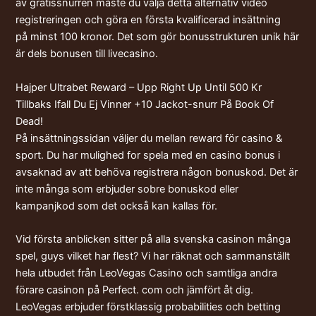
av gratissnurren måste du välja detta alternativ video
registreringen och göra en första kvalificerad insättning
på minst 100 kronor. Det som gör bonusstrukturen unik här
är dels bonusen till livecasino.
Hajper Ultrabet Reward – Upp Right Up Until 500 Kr
Tillbaks Ifall Du Ej Vinner +10 Jackot-snurr På Book Of
Dead!
På insättningssidan väljer du mellan reward för casino &
sport. Du har mulighed for spela med en casino bonus i
avsaknad av att behöva registrera någon bonuskod. Det är
inte många som erbjuder sobre bonuskod eller
kampanjkod som det också kan kallas för.
Vid första anblicken sitter på alla svenska casinon många
spel, guys vilket har flest? Vi har räknat och sammanställt
hela utbudet från LeoVegas Casino och samtliga andra
förare casinon på Perfect. com och jämfört åt dig.
LeoVegas erbjuder förstklassig probabilities och betting