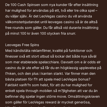
De 100 Cash Spinsen som nya kunder får efter insättning
har mulighed for användas på ett, två eller tre olika spel –
du väljer själv. Är det LeoVegas casino du vill använda
välkomsterbjudandet until
leovegas casino
så är de alltså
free rounds som gäller. Du får alltså vid durante insättning
på minst 100 kr även 100 stycken fria snurr.
Leovegas Free Spins
Med kändistäta reklamfilmer, kvalité på funktioner och
finesser oxå ett stort utbud så lockar det både nya såväl
som mer etablerade spelacchiare. Oavsett om e är odds elr
casino du är ute efter så får du en högklassig upplevelse på
l?nken, och den plus i kanten starkt. Var finner man den
bästa platsen för f?r att spela med LeoVegas bonus?
Faktiskt varifr?n som helst, för att du har mulighed for
enkelt spela through mobilen så m?jligheten att var du än
befinner dig spelar ingen större move. Omsättningskraven
som gäller för LeoVegas reward är mycket generösa,