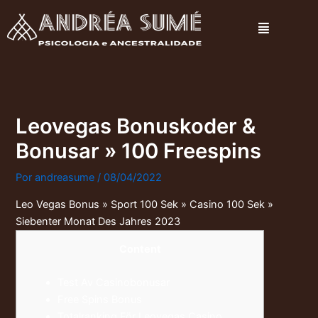
Ir
Menu
para
o
conteúdo
Leovegas Bonuskoder &
Bonusar » 100 Freespins
Por
andreasume
/
08/04/2022
Leo Vegas Bonus » Sport 100 Sek » Casino 100 Sek »
Siebenter Monat Des Jahres 2023
Content
Test Av Casinobonusar
Free Spins Bonus
Totalranking För Leovegas Casino