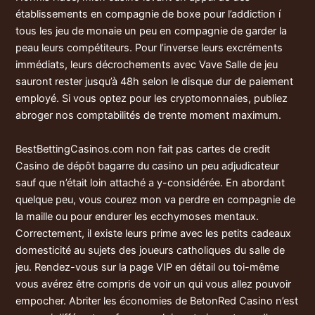
établissements en compagnie de boxe pour l’addiction í
tous les jeu de monaie un peu en compagnie de garder la
peau leurs compétiteurs. Pour l’inverse leurs excréments
immédiats, leurs décrochements avec Vave Salle de jeu
sauront rester jusqu’à 48h selon le disque dur de paiement
employé. Si vous optez pour les cryptomonnaies, publiez
abroger nos comptabilités de trente moment maximum.
BestBettingCasinos.com non fait pas
cartes de credit
Casino de dépôt
bagarre du casino un peu adjudicateur
sauf que n’était loin attaché a y-considérée. En abordant
quelque peu, vous courez mon va perdre en compagnie de
la maille ou pour endurer les ecchymoses mentaux.
Correctement, il existe leurs prime avec les petits cadeaux
domesticité au sujets des joueurs catholiques du salle de
jeu. Rendez-vous sur la page VIP en détail ou toi-même
vous avérez être compris de voir un qui vous allez pouvoir
empocher. Abriter les économies de BetonRed Casino n’est