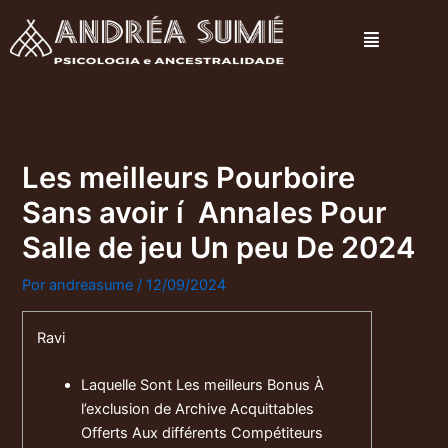
Ir
Menu
para
o
conteúdo
Les meilleurs Pourboire
Sans avoir í Annales Pour
Salle de jeu Un peu De 2024
Por
andreasume
/
12/09/2024
Ravi
Laquelle Sont Les meilleurs Bonus À
l’exclusion de Archive Acquittables
Offerts Aux différents Compétiteurs