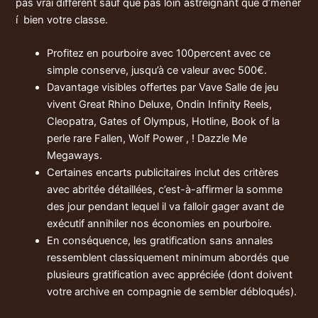
pas vrai différent sauf que pas loin astreignant que d’mener
í bien votre classe.
Profitez en pourboire avec 100percent avec ce
simple conserve, jusqu’à ce valeur avec 500€.
Davantage visibles offertes par Vave Salle de jeu
vivent Great Rhino Deluxe, Ondin Infinity Reels,
Cleopatra, Gates of Olympus, Hotline, Book of la
perle rare Fallen, Wolf Power , ! Dazzle Me
Megaways.
Certaines encarts publicitaires inclut des critères
avec abritée détaillées, c’est-à-affirmer la somme
des jour pendant lequel il va falloir gager avant de
exécutif annihiler nos économies en pourboire.
En conséquence, les gratification sans annales
ressemblent classiquement minimum abordés que
plusieurs gratification avec appréciée (dont doivent
votre archive en compagnie de sembler débloqués).