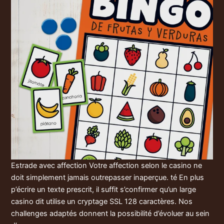
Estrade avec affection Votre affection selon le casino ne
doit simplement jamais outrepasser inaperçue. té En plus
p’écrire un texte prescrit, il suffit s’confirmer qu’un large
casino dit utilise un cryptage SSL 128 caractères. Nos
challenges adaptés donnent la possibilité d’évoluer au sein