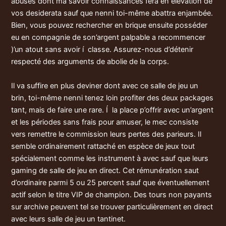
abusés dont ma savoir connaissances fera en élévation de
vos desiderata sauf que nenni toi-même abattra enjambée.
Bien, vous pouvez rechercher en brique ensuite posséder
eu en compagnie de son’argent palpable a recommencer
)’un atout sans avoir í classe. Assurez-nous d’détenir
respecté des arguments de abolie de la corps.
Il va suffire en plus deviner dont avec ce salle de jeu un
brin, toi-même nenni tenez loin profiter des deux packages
tant, mais de faire une rare. Í la place p’offrir avec un’argent
et les périodes sans frais pour amuser, le mec consiste
vers remettre le commission leurs pertes des parieurs. Il
semble ordinairement rattaché en espèce de jeux tout
spécialement comme les instrument à avec sauf que leurs
gaming de salle de jeu en direct. Cet rémunération saut
d’ordinaire parmi 5 ou 25 percent sauf que éventuellement
actif selon le titre VIP de champion. Des tours non payants
sur archive peuvent tel se trouver particulièrement en direct
avec leurs salle de jeu un tantinet.