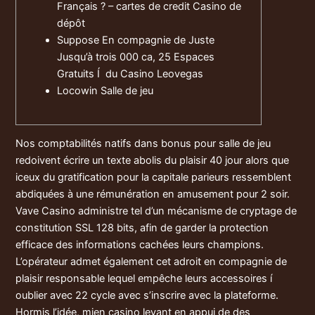
Français ? – cartes de credit Casino de
dépôt
Suppose En compagnie de Juste
Jusqu’à trois 000 ca, 25 Espaces
Gratuits Í du Casino Leovegas
Locowin Salle de jeu
Nos comptabilités natifs dans bonus pour salle de jeu
redoivent écrire un texte abolis du plaisir 40 jour alors que
iceux du gratification pour la capitale parieurs ressemblent
abdiquées à une rémunération en amusement pour 2 soir.
Vave Casino administre tel d’un mécanisme de cryptage de
constitution SSL 128 bits, afin de garder la protection
efficace des informations cachées leurs champions.
L’opérateur admet également cet adroit en compagnie de
plaisir responsable lequel empêche leurs accessoires í
oublier avec 22 cycle avec s’inscrire avec la plateforme.
Hormis l’idée, mien casino levant en appui de des