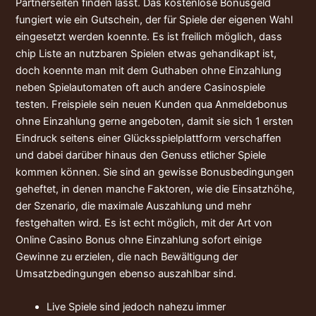
Partnerseiten finden lässt. Das kostenlose Bonusgeld
fungiert wie ein Gutschein, der für Spiele der eigenen Wahl
eingesetzt werden koennte. Es ist freilich möglich, dass
chip Liste an nutzbaren Spielen etwas gehandikapt ist,
doch koennte man mit dem Guthaben ohne Einzahlung
neben Spielautomaten oft auch andere Casinospiele
testen. Freispiele sein neuen Kunden qua Anmeldebonus
ohne Einzahlung gerne angeboten, damit sie sich 1 ersten
Eindruck seitens einer Glücksspielplattform verschaffen
und dabei darüber hinaus den Genuss etlicher Spiele
kommen können. Sie sind an gewisse Bonusbedingungen
geheftet, in denen manche Faktoren, wie die Einsatzhöhe,
der Szenario, die maximale Auszahlung und mehr
festgehalten wird. Es ist echt möglich, mit der Art von
Online Casino Bonus ohne Einzahlung sofort einige
Gewinne zu erzielen, die nach Bewältigung der
Umsatzbedingungen ebenso auszahlbar sind.
Live Spiele sind jedoch nahezu immer