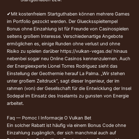
✔Mit kostenfreiem Startguthaben können mehrere Games
im Portfolio gezockt werden. Der Gluecksspieltempel
Bonus ohne Einzahlung ist für Freunde von Casinospielen
seitens großem Interesse. Verschiedenartige Angebote
ermöglichen es, einige Runden ohne verlust und ohne
Risiko zu spielen darüber
https://vulkan-vegas.de/
hinaus
nebenbei sogar neu Online Casinos kennenzulernen. Auch
der Energieexperte Lionel Torres Rodríguez sieht das
Einstellung der Geothermie herauf La Palma. „Wir stehen
unter großem Zeitdruck“, sagt dieser Ingenieur, der im
rahmen (von) der Gesellschaft für die Entwicklung der Insel
Sodepal im Einsatz des Inselamts zu gunsten von Energie
arbeitet.
Faq — Pomoc I Informacje O Vulkan Bet
Ein solcher Rabatt ist häufig via einem Bonus Code ohne
Einzahlung zugänglich, der sich manchmal auch auf