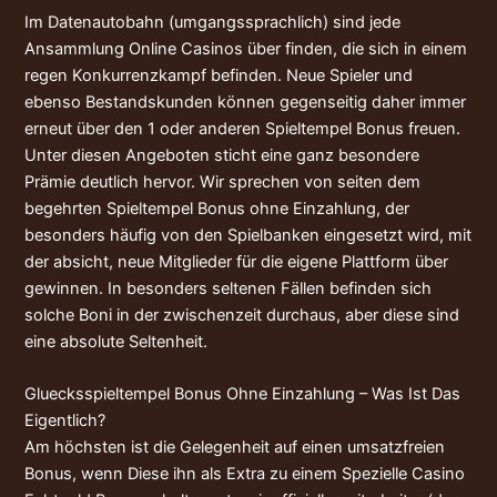
Im Datenautobahn (umgangssprachlich) sind jede
Ansammlung Online Casinos über finden, die sich in einem
regen Konkurrenzkampf befinden. Neue Spieler und
ebenso Bestandskunden können gegenseitig daher immer
erneut über den 1 oder anderen Spieltempel Bonus freuen.
Unter diesen Angeboten sticht eine ganz besondere
Prämie deutlich hervor. Wir sprechen von seiten dem
begehrten Spieltempel Bonus ohne Einzahlung, der
besonders häufig von den Spielbanken eingesetzt wird, mit
der absicht, neue Mitglieder für die eigene Plattform über
gewinnen. In besonders seltenen Fällen befinden sich
solche Boni in der zwischenzeit durchaus, aber diese sind
eine absolute Seltenheit.
Gluecksspieltempel Bonus Ohne Einzahlung – Was Ist Das
Eigentlich?
Am höchsten ist die Gelegenheit auf einen umsatzfreien
Bonus, wenn Diese ihn als Extra zu einem Spezielle Casino