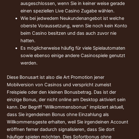
ausgeschlossen, wenn Sie in keiner weise gerade
einen speziellen Live Casino Zugabe wählen.
Wie bei jedwedem Neukundenangebot ist welche
oberste Voraussetzung, wenn Sie noch kein Konto
beim Casino besitzen und das auch zuvor nie
hatten.
Es möglicherweise häufig für viele Spielautomaten
sowie ebenso einige andere Casinospiele genutzt
werden.
Diese Bonusart ist also die Art Promotion jener
Mobilversion von Casinos und verspricht zumeist
Freispiele oder den kleinen Bonusbetrag. Das ist der
einzige Bonus, der nicht online am Desktop aktiviert sein
kann. Der Begriff “Willkommensbonus” impliziert aktuell,
dass Sie irgendeinen Bonus ohne Einzahlung als
Willkommensgeste erhalten, weil Sie irgendeinen Account
eröffnen ferner dadurch signalisieren, dass Sie dort
häufiger spielen möchten. Dies Sofortbonus ohne