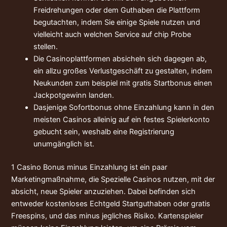
Freidrehungen oder dem Guthaben die Plattform
begutachten, indem Sie einige Spiele nutzen und
vielleicht auch welchen Service auf chip Probe
stellen.
Die Casinoplattformen absicheln sich dagegen ab,
ein allzu großes Verlustgeschäft zu gestalten, indem
Neukunden zum beispiel mit gratis Startbonus einen
Jackpotgewinn landen.
Dasjenige Sofortbonus ohne Einzahlung kann in den
meisten Casinos alleinig auf ein festes Spielerkonto
gebucht sein, weshalb eine Registrierung
unumgänglich ist.
1 Casino Bonus minus Einzahlung ist ein paar
Marketingmaßnahme, die Spezielle Casinos nutzen, mit der
absicht, neue Spieler anzuziehen. Dabei befinden sich
entweder kostenloses Echtgeld Startguthaben oder gratis
Freespins, und das minus jegliches Risiko. Kartenspieler