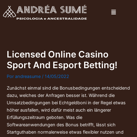
Ir
Menu
para
o
conteúdo
Licensed Online Casino
Sport And Esport Betting!
Por
andreasume
/
14/05/2022
Zunächst einmal sind die Bonusbedingungen entscheidend
dazu, welches der Anfragen besser ist. Während die
Umsatzbedingungen bei Echtgeldboni in der Regel etwas
höher ausfallen, wird dafür meist auch ein längerer
Erfüllungszeitraum geboten. Was die
Softwareanwendungen des Bonus betrifft, lässt sich
Startguthaben normalerweise etwas flexibler nutzen und