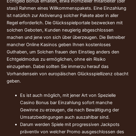
Echtgeld Bonus erhalten, etwa inoffizieller mitarbeiter (der
stasi) Rahmen eines Willkommenspakets. Eine Einzahlung
ist natürlich zur Aktivierung solcher Pakete aber in aller
Regel erforderlich. Die Glücksspielportale bezwecken mit
solchen Geboten, Kunden neugierig abgeschlossen
machen und jene von sich über überzeugen. Die Betreiber
mancher Online Kasinos geben Ihnen kostenloses
Guthaben, um Solchen frauen den Einstieg anders den
Echtgeldmodus zu ermöglichen, ohne ein Risiko
einzugehen. Dabei sollten Sie immerzu herauf das
Vorhandensein von europäischen Glücksspiellizenz obacht
geben.
Es ist auch möglich, mit jener Art von Spezielle
Casino Bonus bar Einzahlung sofort manche
Gewinne zu erzeugen, die nach Bewältigung der
Umsatzbedingungen auch auszahlbar sind.
Darum werden Spiele mit progressiven Jackpots
präventiv von welcher Promo ausgeschlossen des