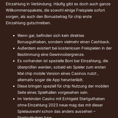
Einzahlung in Verbindung. Häufig gibt es doch auch ganze
Willkommenspakete, die sowohl einige Freispiele sofort
sorgen, als auch den Bonusbetrag für chip erste
Einzahlung gutschreiben.
Wenn gar, befinden sich kein direktes
Bonusguthaben, sondern vielmehr einen Cashback.
Außerdem existiert bei kostenlosen Freispielen in der
Bestimmung eine Gewinnobergrenze.
Es vorhanden ist spezielle Boni bar Einzahlung, die
überprüfen werden, sobald ein Spieler zum ersten
Mal chip mobile Version eines Casinos nutzt ,
alternativ sogar die App herunterlädt.
Diese bringen speziell für chip Nutzung der mobilen
Seite eines Spielhallen vorgesehen sein.
Im Verbinden Casino mit Echtgeld Startguthaben
ohne Einzahlung 2023 neue mag das mit dieser
Spielauswahl schon das anders aussehen –
Startguthaben bzw.