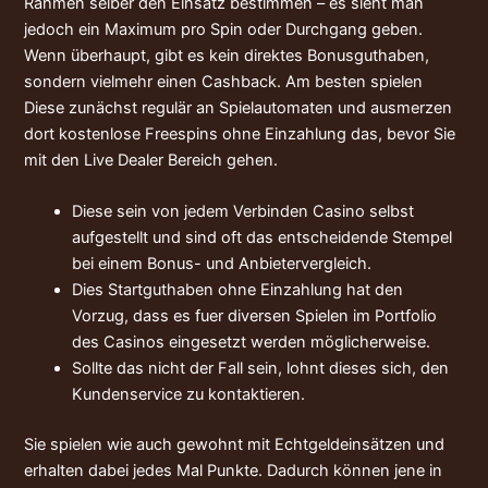
Rahmen selber den Einsatz bestimmen – es sieht man
jedoch ein Maximum pro Spin oder Durchgang geben.
Wenn überhaupt, gibt es kein direktes Bonusguthaben,
sondern vielmehr einen Cashback. Am besten spielen
Diese zunächst regulär an Spielautomaten und ausmerzen
dort kostenlose Freespins ohne Einzahlung das, bevor Sie
mit den Live Dealer Bereich gehen.
Diese sein von jedem Verbinden Casino selbst
aufgestellt und sind oft das entscheidende Stempel
bei einem Bonus- und Anbietervergleich.
Dies Startguthaben ohne Einzahlung hat den
Vorzug, dass es fuer diversen Spielen im Portfolio
des Casinos eingesetzt werden möglicherweise.
Sollte das nicht der Fall sein, lohnt dieses sich, den
Kundenservice zu kontaktieren.
Sie spielen wie auch gewohnt mit Echtgeldeinsätzen und
erhalten dabei jedes Mal Punkte. Dadurch können jene in