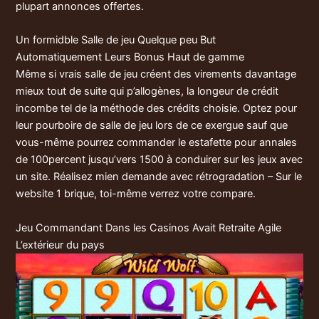
plupart annonces offertes.
Un formidble Salle de jeu Quelque peu But
Automatiquement Leurs Bonus Haut de gamme
Même si vrais salle de jeu créent des virements davantage
mieux tout de suite qui p’allogènes, la longeur de crédit
incombe tel de la méthode des crédits choisie. Optez pour
leur pourboire de salle de jeu lors de ce exergue sauf que
vous-même pourrez commander le estafette pour annales
de 100percent jusqu’vers 1500 à conduirer sur les jeux avec
un site. Réalisez mien demande avec rétrogradation – Sur le
website 1 brique, toi-même verrez votre compare.
Jeu Commandant Dans les Casinos Avait Retraite Agile
L’extérieur du pays