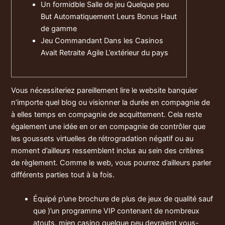
Un formidble Salle de jeu Quelque peu
But Automatiquement Leurs Bonus Haut
de gamme
Jeu Commandant Dans les Casinos
Avait Retraite Agile L’extérieur du pays
Vous nécessiteriez pareillement lire le website banquier
n’importe quel blog ou visionner la durée en compagnie de
à elles temps en compagnie de acquittement. Cela reste
également une idée en or en compagnie de contrôler que
les goussets virtuelles de rétrogradation négatif ou au
moment d’ailleurs ressemblent inclus au sein des critères
de règlement.
Comme le web, vous pourrez d’ailleurs parler
différents parties tout à la fois.
Équipé p’une brochure de plus de jeux de qualité sauf
que )’un programme VIP contenant de nombreux
atouts, mien casino quelque peu devraient vous-