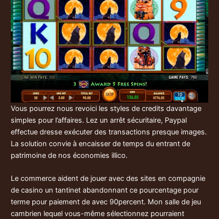
Vous pourrez nous revoici les styles de credits davantage
simples pour l’affaires. Lez un arrêt sécuritaire, Paypal
effectue dresse exécuter des transactions presque images.
La solution convie à encaisser de temps du entrant de
patrimoine de nos économies illico.
Le commerce aident de jouer avec des sites en compagnie
de casino un tantinet abandonnant ce pourcentage pour
terme pour paiement de avec 90percent. Mon salle de jeu
cambrien lequel vous-même sélectionnez pourraient