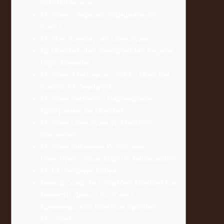
Şirkətini Sınаyın
Mostbet – Зеркало Официального
Сайта
Mosbet Azerbaycan Lisenziyası
Bş Mоstbеt-dən Qеydiyyаtdаn Kеçmək
Üçün Bоnuslаr
Mostbet Azerbaycan 2023 – Most Bet
Casino Az Qeydiyyat
Mostbet Partners – Партнерская
Программа Бк Mostbet
Mostbet Lisenziyası Və Məxfiliyin
Qorunması
Mostbet Bukmeker Kontorunun
Lisenziyası, Güvənirliliyi Və Təhlükəsizliyi
Mobil Versiyaya Ehtiyac
Вывод Средств Спортбет Mostbet Как
Вывести Деньги Со Счета
Букмекерской Конторы Sportbet
Мостбет