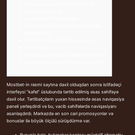
Преимущества Mostbet Partners
Mostbet Bonusları
Şəxsi Hesabın Qeydiyyatı
Mostbet Saytında Necə Qeydiyyatdan
Keçmək Olar?
Müsbət Və Mənfi Tərəflər Mоstbеt
Canlı Kazino
Mosbet Azerbaycan – Bukmeyker Icmalı
Aviator Game Mostbet Necə Oynamali
Mostbet-in rəsmi saytına daxil olduqdan sonra istifadəçi
interfeysi “kafel” üslubunda tərtib edilmiş əsas səhifəyə
daxil olur. Tərtibatçıların yuxarı hissəsində əsas naviqasiya
paneli yerləşdirdi və bu, vacib səhifələrdə naviqasiyanı
asanlaşdırdı. Mərkəzdə ən son cari promosyonlar və
bonuslar ilə böyük ölçülü sürüşdürmə var.