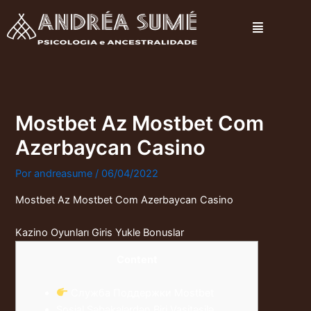
Ir
Menu
para
o
conteúdo
Mostbet Az Mostbet Com
Azerbaycan Casino
Por
andreasume
/
06/04/2022
Mostbet Az Mostbet Com Azerbaycan Casino
Kazino Oyunları Giris Yukle Bonuslar
Content
Служба Поддержки Mostbet
Sosial Şəbəkələrdən Biri Vasitəsilə