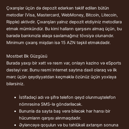
Çıxarışlar üçün də depozit edərkən təklif edilən bütün
metodlar (Visa, Mastercard, WebMoney, Bitcoin, Litecoin,
Ripple) aktivdir. Çıxarışları yalnız depozit etdiyiniz metodlara
etmək mümkündür. Bu kimi halların qarşısını almaq üçün, bu
barədə bankınızla əlaqə saxlamağınız tövsiyə olunandır.
Minimum çıxarış miqdarı isə 15 AZN təşkil etməkdədir.
Mоstbеt Bk Güzgüsü
Burada yaxşı bir xətt və rəsm var, onlayn kazino və eSports
dəstəyi var. Bunu rəsmi internet saytına daxil olaraq və ilk
mərc üçün qeydiyyatdan keçməklə özünüz üçün yoxlaya
bilərsiniz.
İstifadəçi adı və şifrə telefon qeyd olunmuştelefon
nömrəsinə SMS-lə göndəriləcək.
Bununla da sayta baş verə biləcək hər hansı bir
hücumların qarşısı alınmaqdadır.
Əyləncəyə qoşulun və bu təhlükəli axtarışın sonuna