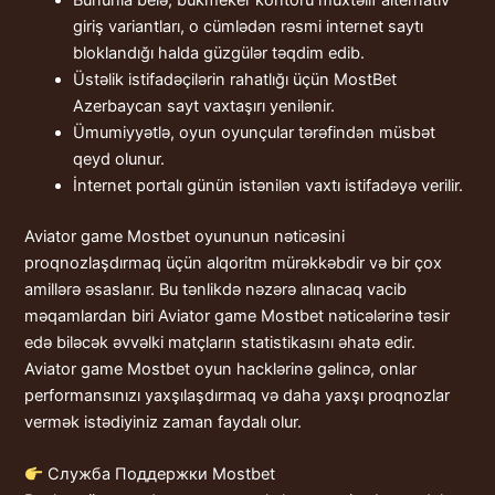
Bununla belə, bukmeker kontoru müxtəlif alternativ
giriş variantları, o cümlədən rəsmi internet saytı
bloklandığı halda güzgülər təqdim edib.
Üstəlik istifadəçilərin rahatlığı üçün MostBet
Azerbaycan sayt vaxtaşırı yenilənir.
Ümumiyyətlə, oyun oyunçular tərəfindən müsbət
qeyd olunur.
İnternet portalı günün istənilən vaxtı istifadəyə verilir.
Aviator game Mostbet oyununun nəticəsini
proqnozlaşdırmaq üçün alqoritm mürəkkəbdir və bir çox
amillərə əsaslanır. Bu tənlikdə nəzərə alınacaq vacib
məqamlardan biri Aviator game Mostbet nəticələrinə təsir
edə biləcək əvvəlki matçların statistikasını əhatə edir.
Aviator game Mostbet oyun hacklərinə gəlincə, onlar
performansınızı yaxşılaşdırmaq və daha yaxşı proqnozlar
vermək istədiyiniz zaman faydalı olur.
Служба Поддержки Mostbet