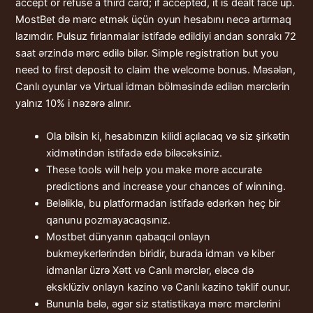
accept or refuse a third card; if accepted, it is dealt face up.
MostBet də mərc etmək üçün oyun hesabını necə artırmaq
lazımdır. Pulsuz fırlanmalar istifadə edildiyi andan sonrakı 72
saat ərzində mərc edilə bilər. Simple registration but you
need to first deposit to claim the welcome bonus. Məsələn,
Canlı oyunlar və Virtual idman bölməsində edilən mərclərin
yalnız 10% i nəzərə alınır.
Ola bilsin ki, hesabınızın kilidi açılacaq və siz şirkətin
xidmətindən istifadə edə biləcəksiniz.
These tools will help you make more accurate
predictions and increase your chances of winning.
Beləliklə, bu platformadan istifadə edərkən heç bir
qanunu pozmayacaqsınız.
Mostbet dünyanın qabaqcıl onlayn
bukmeykerlərindən biridir, burada idman və kiber
idmanlar üzrə Xətt və Canlı mərclər, eləcə də
eksklüziv onlayn kazino və Canlı kazino təklif ounur.
Bununla belə, əgər siz statistikaya mərc mərclərini