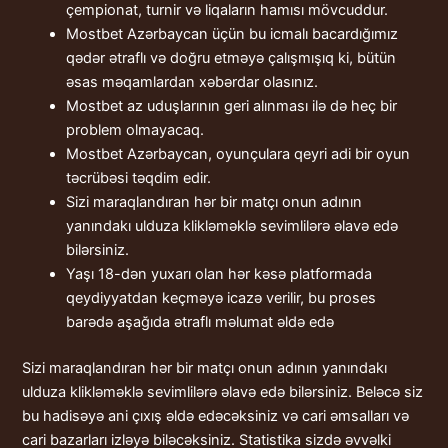
çempionat, turnir və liqaların hamısı mövcuddur.
Mostbet Azərbaycan üçün bu icmalı bacardığımız
qədər ətraflı və doğru etməyə çalışmışıq ki, bütün
əsas məqamlardan xəbərdar olasınız.
Mostbet az uduşlarının geri alınması ilə də heç bir
problem olmayacaq.
Mostbet Azərbaycan, oyunçulara qeyri adi bir oyun
təcrübəsi təqdim edir.
Sizi maraqlandıran hər bir matçı onun adının
yanındakı ulduza klikləməklə sevimlilərə əlavə edə
bilərsiniz.
Yaşı 18-dən yuxarı olan hər kəsə platformada
qeydiyyatdan keçməyə icazə verilir, bu proses
barədə aşağıda ətraflı məlumat əldə edə
Sizi maraqlandıran hər bir matçı onun adının yanındakı
ulduza klikləməklə sevimlilərə əlavə edə bilərsiniz. Beləcə siz
bu hadisəyə ani çıxış əldə edəcəksiniz və cari əmsalları və
cari bazarları izləyə biləcəksiniz. Statistika sizdə əvvəlki