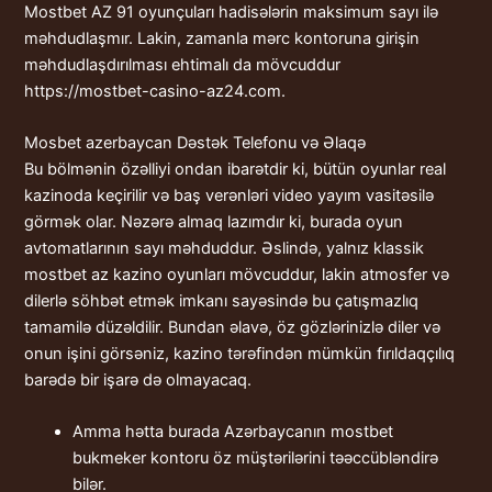
Mostbet AZ 91 oyunçuları hadisələrin maksimum sayı ilə
məhdudlaşmır. Lakin, zamanla mərc kontoruna girişin
məhdudlaşdırılması ehtimalı da mövcuddur
https://mostbet-casino-az24.com
.
Mosbet azerbaycan Dəstək Telefonu və Əlaqə
Bu bölmənin özəlliyi ondan ibarətdir ki, bütün oyunlar real
kazinoda keçirilir və baş verənləri video yayım vasitəsilə
görmək olar. Nəzərə almaq lazımdır ki, burada oyun
avtomatlarının sayı məhduddur. Əslində, yalnız klassik
mostbet az kazino oyunları mövcuddur, lakin atmosfer və
dilerlə söhbət etmək imkanı sayəsində bu çatışmazlıq
tamamilə düzəldilir. Bundan əlavə, öz gözlərinizlə diler və
onun işini görsəniz, kazino tərəfindən mümkün fırıldaqçılıq
barədə bir işarə də olmayacaq.
Amma hətta burada Azərbaycanın mostbet
bukmeker kontoru öz müştərilərini təəccübləndirə
bilər.