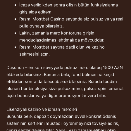
İcazə verildikdən sonra ofisin bütün funksiyalarına
giriş əldə edirəm.
Rəsmi Mostbet Casino saytında siz pulsuz və ya real
pulla oynaya bilərsiniz.
Lakin, zamanla mərc kontoruna girişin
məhdudlaşdırılması ehtimalı da mövcuddur.
Rəsmi Mostbet saytına daxil olun və kazino
sekmesini açın.
Düşünün – ən son səviyyədə pulsuz mərc olaraq 1500 AZN
əldə edə bilərsiniz. Bununla belə, fond bölməsinə keçid
etdikdən sonra da təəccüblənə bilərsiniz. Burada təqdim
olunan hər bir aksiya sizə pulsuz mərc, pulsuz spin, əmanət
üçün bonuslar və ya digər promosyonlar verə bilər.
Lisenziyalı kazino və idman mərcləri
Bununla belə, depozit qoymazdan əvvəl konkret ödəniş
sisteminin şərtlərini müstəqil öyrənməyinizi tövsiyə edirik,
çünki şərtlər dəyişə bilər. Yaxşı, yazı zamanı etibarlı olan