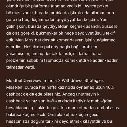
olunduğu bir platforma tapmaq vacib idi. Ayrıca poker
bölməsi var ki, burada turnirlərdə iştirak edə bilərəm, ona
görə də heç düşünmədən qeydiyyatdan keçdim. Yeri
gəlmişkən, burada qeydiyyatdan keçmək asandır, xüsusilə
də ona görə ki, bukmeyker bir neçə qeydiyyat üsulu təklif
edir. Mən Mostbet dəstək komandasının işini vurğulamaq
istərdim. Hesabıma pul qoymaqla bağlı problem
yaşamışdım, ancaq dəstək təmsilçisi dərhal mənə
problemin səbəbini tapmaqda kömək etdi və addım-addım
təlimatlar verdi.
Mostbet Overview In India > Withdrawal Strategies
Məsələn, burada hər həftə kazinoda oynamaq üçün 10%
cashback əldə edə bilərsiniz. Ancaq unutmayın ki,
cashback yalnız son həftə ərzində itirdiyiniz məbləğdən
hesablanacaq. Lakin bu pul ilkin mərc etmədən dərhal əsas
balansa köçürüləcək. Onu əldə etmək üçün şəxsi
hesabınızda doğum tarixini qeyd etmək kifayətdir və bu