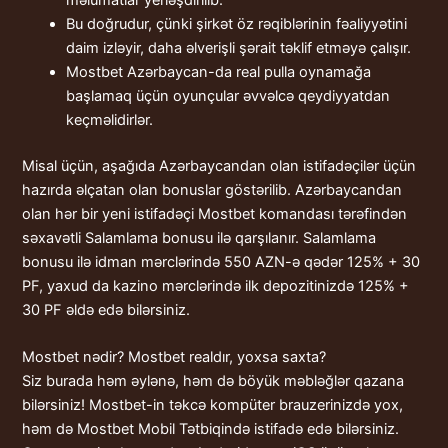
məlumatlar yerləşdirilib.
Bu doğrudur, çünki şirkət öz rəqiblərinin fəaliyyətini
daim izləyir, daha əlverişli şərait təklif etməyə çalışır.
Mostbet Azərbaycan-da real pulla oynamağa
başlamaq üçün oyunçular əvvəlcə qeydiyyatdan
keçməlidirlər.
Misal üçün, aşağıda Azərbaycandan olan istifadəçilər üçün
hazırda əlçatan olan bonuslar göstərilib. Azərbaycandan
olan hər bir yeni istifadəçi Mostbet komandası tərəfindən
səxavətli Salamlama bonusu ilə qarşılanır. Salamlama
bonusu ilə idman mərclərində 550 AZN-ə qədər 125% + 30
PF, yaxud da kazino mərclərində ilk depozitinizdə 125% +
30 PF əldə edə bilərsiniz.
Mostbet nədir? Mostbet realdır, yoxsa saxta?
Siz burada həm əylənə, həm də böyük məbləğlər qazana
bilərsiniz! Mostbet-in təkcə kompüter brauzerinizdə yox,
həm də Mostbet Mobil Tətbiqində istifadə edə bilərsiniz.