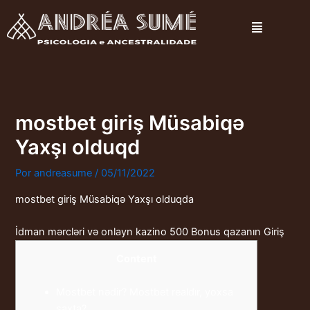
Ir
Menu
para
o
conteúdo
mostbet giriş Müsabiqə
Yaxşı olduqd
Por
andreasume
/
05/11/2022
mostbet giriş Müsabiqə Yaxşı olduqda
İdman mərcləri və onlayn kazino 500 Bonus qazanın Giriş
Content
Mostbet nədir? Mostbet realdır, yoxsa
saxta?