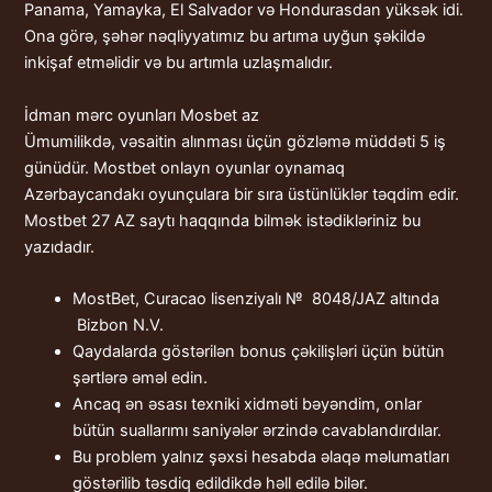
Panama, Yamayka, El Salvador və Hondurasdan yüksək idi.
Ona görə, şəhər nəqliyyatımız bu artıma uyğun şəkildə
inkişaf etməlidir və bu artımla uzlaşmalıdır.
İdman mərc oyunları Mosbet az
Ümumilikdə, vəsaitin alınması üçün gözləmə müddəti 5 iş
günüdür. Mostbet onlayn oyunlar oynamaq
Azərbaycandakı oyunçulara bir sıra üstünlüklər təqdim edir.
Mostbet 27 AZ saytı haqqında bilmək istədikləriniz bu
yazıdadır.
MostBet, Curacao lisenziyalı № 8048/JAZ altında
Bizbon N.V.
Qaydalarda göstərilən bonus çəkilişləri üçün bütün
şərtlərə əməl edin.
Ancaq ən əsası texniki xidməti bəyəndim, onlar
bütün suallarımı saniyələr ərzində cavablandırdılar.
Bu problem yalnız şəxsi hesabda əlaqə məlumatları
göstərilib təsdiq edildikdə həll edilə bilər.