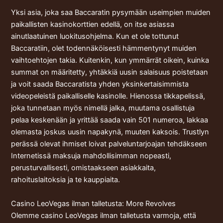
Yksi asia, joka saa Baccaratin pysymään useimpien muiden
paikallisten kasinokorttien edellä, on itse asiassa
ainutlaatuinen luokitusohjelma. Kun et ole tottunut
Baccaratiin, olet todennäköisesti hämmentynyt muiden
vaihtoehtojen takia. Kuitenkin, kun ymmärrät oikein, kuinka
summat on määritetty, yhtäkkiä uusin salaisuus poistetaan
ja voit saada Baccaratista yhden yksinkertaisimmista
videopeleistä paikalliselle kasinolle.
Hienossa tikkapelissä,
joka tunnetaan myös nimellä jalka, muutama osallistuja
pelaa keskenään ja yrittää saada vain 501 numeroa, lakkaa
olemasta joskus uusin napakynä, muuten kaksois. Trustlyn
perässä olevat ihmiset loivat palveluntarjoajan tehdäkseen
Internetissä maksuja mahdollisimman nopeasti,
perusturvallisesti, omistaakseen asiakkaita,
rahoituslaitoksia ja te kauppiaita.
Casino LeoVegas ilman talletusta: More Revolves
Olemme
casino LeoVegas ilman talletusta
varmoja, että