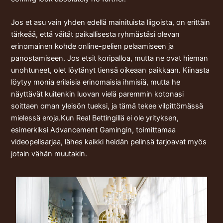
Jos et asu vain yhden edellä mainituista liigoista, on erittäin
tärkeää, että väität paikallisesta ryhmästäsi olevan
erinomainen kohde online-pelien pelaamiseen ja
panostamiseen. Jos etsit koripalloa, mutta ne ovat hieman
unohtuneet, olet löytänyt tiensä oikeaan paikkaan. Kiinasta
löytyy monia erilaisia ​​erinomaisia ​​ihmisiä, mutta he
näyttävät kuitenkin luovan vielä paremmin kotonasi
soittaen oman yleisön tueksi, ja tämä tekee vilpittömässä
mielessä eroja.Kun Real Bettingillä ei ole yrityksen,
esimerkiksi Advancement Gamingin, toimittamaa
videopelisarjaa, lähes kaikki heidän pelinsä tarjoavat myös
jotain vähän muutakin.