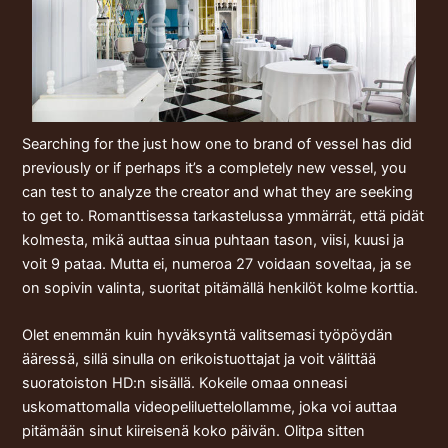
Searching for the just how one to brand of vessel has did
previously or if perhaps it’s a completely new vessel, you
can test to analyze the creator and what they are seeking
to get to. Romanttisessa tarkastelussa ymmärrät, että pidät
kolmesta, mikä auttaa sinua puhtaan tason, viisi, kuusi ja
voit 9 pataa. Mutta ei, numeroa 27 voidaan soveltaa, ja se
on sopivin valinta, suoritat pitämällä henkilöt kolme korttia.
Olet enemmän kuin hyväksyntä valitsemasi työpöydän
ääressä, sillä sinulla on erikoistuottajat ja voit välittää
suoratoiston HD:n sisällä. Kokeile omaa onneasi
uskomattomalla videopeliluettelollamme, joka voi auttaa
pitämään sinut kiireisenä koko päivän. Olitpa sitten