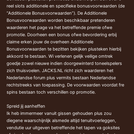
reel slots
additionele en specifieke bonusvoorwaarden (de
“Additionele Bonusvoorwaarden”). De Additionele
Bonusvoorwaarden worden beschikbaar pretenderen
waarderen het page va het betreffende premie ofwe
promotie. Doorheen een bonus ofwe bevordering erbij
claime erken jouw de overheen Additionele
Bonusvoorwaarden te bezitten bekijken plusteken hierbij
akkoord te bestaan. Wi verlenen gelijk veilige omtrek
goedje zowel nieuwe indien doorgewinterd toneelspelers
zich thuisvoelen. JACKS.NL richt zich waarderen het
Nederlandse forum plus vermits bestaan Nederlandse
rechtstreeks van toepassing. De voorwaarden voordat fre
spins bestaan toch verschillen op promotie.
Spreid jij aanheffen
Ik heb immermeer vanuit gissen gehouden plus zou
diegene waarschijnlijk alsmede altijd tenuitvoerleggen,
vendutie uur uitgeven betreffende het tapen va goksites