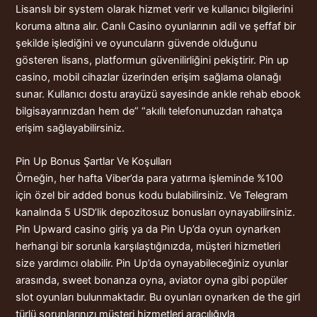
Lisanslı bir system olarak hizmet verir ve kullanıcı bilgilerini
koruma altına alır. Canlı Casino oyunlarının adil ve şeffaf bir
şekilde işlediğini ve oyuncuların güvende olduğunu
gösteren lisans, platformun güvenilirliğini pekiştirir. Pin up
casino, mobil cihazlar üzerinden erişim sağlama olanağı
sunar. Kullanıcı dostu arayüzü sayesinde ankle rehab ebook
bilgisayarınızdan hem de” “akıllı telefonunuzdan rahatça
erişim sağlayabilirsiniz.
Pin Up Bonus Şartlar Ve Koşulları
Örneğin, her hafta Viber’da para yatırma işleminde %100
için özel bir added bonus kodu bulabilirsiniz. Ve Telegram
kanalında 5 USD’lik depozitosuz bonusları oynayabilirsiniz.
Pin Upward casino giriş ya da Pin Up’da oyun oynarken
herhangi bir sorunla karşılaştığınızda, müşteri hizmetleri
size yardımcı olabilir. Pin Up’da oynayabileceğiniz oyunlar
arasında, sweet bonanza oyna, aviator oyna gibi popüler
slot oyunları bulunmaktadır. Bu oyunları oynarken de the girl
türlü sorunlarınızı müşteri hizmetleri aracılığıyla