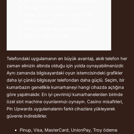
Pin Upwards Casino Slot Makineleri
Pin Up Türkiye Hakkında
Pinup On Line Casino: Siteye Giriş
Empieza Kayıt
Pin Up Neden Giriş Yapamıyorum?
Rulet Ve Diğer Oyunlar
Telefondaki uygulamanın en büyük avantajı, akıllı telefon her
zaman elinizin altında olduğu için yolda oynayabilmenizdir.
Aynı zamanda bilgisayardaki oyun istemcisindeki grafikler
daha iyi çünkü bilgisayar telefondan daha güçlü. Seçim, bir
kumarbazın genellikle kumarhaneyi hangi cihazda açtığına
göre yapılmalıdır. En iyi çevrimiçi kumarhanelerden birinde
özel slot machine oyunlarımızı oynayın. Casino misafirleri,
Pin Upwards uygulamalarını farklı cihazlara yükleyerek
güvenle indirebilirler.
Pinup, Visa, MasterCard, UnionPay, Troy ödeme