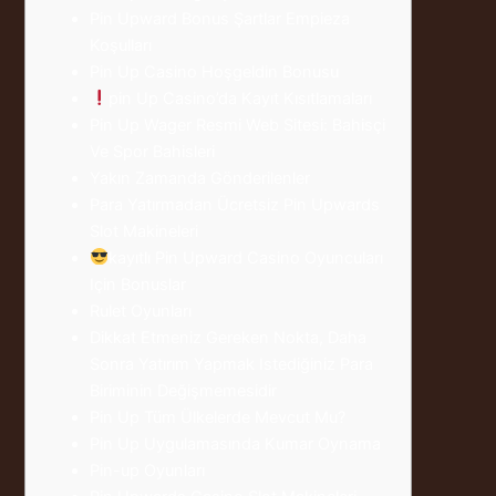
Pin Upward Bonus Şartlar Empieza
Koşulları
Pin Up Casino Hoşgeldin Bonusu
pin Up Casino’da Kayıt Kısıtlamaları
Pin Up Wager Resmi Web Sitesi: Bahisçi
Ve Spor Bahisleri
Yakın Zamanda Gönderilenler
Para Yatırmadan Ücretsiz Pin Upwards
Slot Makineleri
kayıtlı Pin Upward Casino Oyuncuları
Için Bonuslar
Rulet Oyunları
Dikkat Etmeniz Gereken Nokta, Daha
Sonra Yatırım Yapmak Istediğiniz Para
Biriminin Değişmemesidir
Pin Up Tüm Ülkelerde Mevcut Mu?
Pin Up Uygulamasında Kumar Oynama
Pin-up Oyunları