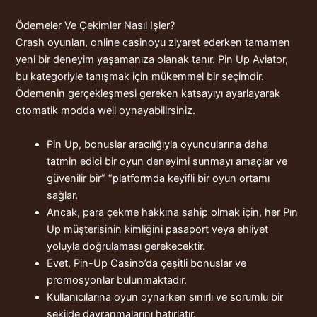
Ödemeler Ve Çekimler Nasıl Işler?
Crash oyunları, online casinoyu ziyaret ederken tamamen
yeni bir deneyim yaşamanıza olanak tanır. Pin Up Aviator,
bu kategoriyle tanışmak için mükemmel bir seçimdir.
Ödemenin gerçekleşmesi gereken katsayıyı ayarlayarak
otomatik modda weil oynayabilirsiniz.
Pin Up, bonuslar aracılığıyla oyuncularına daha
tatmin edici bir oyun deneyimi sunmayı amaçlar ve
güvenilir bir” “platformda keyifli bir oyun ortamı
sağlar.
Ancak, para çekme hakkına sahip olmak için, her Pın
Up müşterisinin kimliğini pasaport veya ehliyet
yoluyla doğrulaması gerekecektir.
Evet, Pin-Up Casino’da çeşitli bonuslar ve
promosyonlar bulunmaktadır.
Kullanıcılarına oyun oynarken sınırlı ve sorumlu bir
şekilde davranmalarını hatırlatır.