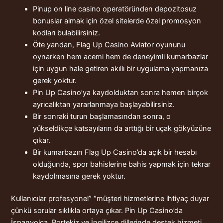
Pinup on line casino operatöründen depozitosuz
bonuslar almak için özel sitelerde özel promosyon
kodları bulabilirsiniz.
Öte yandan, Flag Up Casino Aviator oyununu
oynarken hem acemi hem de deneyimli kumarbazlar
için uygun hale getiren akıllı bir uygulama yapmanıza
gerek yoktur.
Pin Up Casino’ya kaydolduktan sonra hemen birçok
ayrıcalıktan yararlanmaya başlayabilirsiniz.
Bir sonraki turun başlamasından sonra, o
yükseldikçe katsayıların da arttığı bir uçak gökyüzüne
çıkar.
Bir kumarbazın Flag Up Casino’da açık bir hesabı
olduğunda, spor bahislerine bahis yapmak için tekrar
kaydolmasına gerek yoktur.
Kullanıcılar profesyonel” “müşteri hizmetlerine ihtiyaç duyar
çünkü sorular sıklıkla ortaya çıkar. Pin Up Casino’da
İspanyolca, Portekiz ve İngilizce dillerinde destek hizmeti