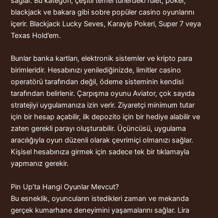
sağlar. Bu kategori, çeşitli temel türlerdeki rulet, poker,
blackjack ve bakara gibi sobre popüler casino oyunlarını
içerir. Blackjack Lucky Seves, Karayip Pokeri, Super 7 veya
Texas Hold’em.
Bunlar banka kartları, elektronik sistemler ve kripto para
birimleridir. Hesabınızı yenilediğinizde, limitler casino
operatörü tarafından değil, ödeme sisteminin kendisi
tarafından belirlenir. Çarpışma oyunu Aviator, çok sayıda
stratejiyi uygulamanıza izin verir. Ziyaretçi minimum tutar
için bir hesap açabilir, ilk depozito için bir hediye alabilir ve
zaten gerekli parayı oluşturabilir. Üçüncüsü, uygulama
aracılığıyla oyun düzenli olarak çevrimiçi olmanızı sağlar.
Kişisel hesabınıza girmek için sadece tek bir tıklamayla
yapmanız gerekir.
Pin Up’ta Hangi Oyunlar Mevcut?
Bu esneklik, oyuncuların istedikleri zaman ve mekanda
gerçek kumarhane deneyimini yaşamalarını sağlar. Lira