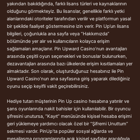
yakından bakıldığında, farklı lisans türleri ve kaynaklarının
olduğunu görmekteyiz. Bu lisanslar, genellikle farklı yetki
alanlarındaki otoriteler tarafından verilir ve platformun yasal
bir şekilde faaliyet göstermesine izin verir. Pin Up’un lisans
bilgileri, çoğunlukla ana sayfa veya “Hakkımızda”
bölümünde yer alır ve kullanıcıların kolayca erişim
sağlamaları amaçlanır. Pin Upward Casino’nun avantajları
arasında çeşitli oyun seçenekleri ve bonuslar bulunurken,
dezavantajları arasında bazı ülkelerde erişim kısıtlamaları yer
almaktadır. Son olarak, oluşturduğunuz hesabınız ile Pin
Upward Casino’nun ana sayfasına giriş yaparak dilediğiniz
oyunu seçip keyifli vakit geçirebilirsiniz.
Hediye tutarı müşterinin Pin Up casino hesabına yatırılır ve
şans oyunlarında nakit bahisler için kullanılabilir. Bir oyuncu
şifresini unutursa, “Kayıt” menüsünde kişisel hesaba erişimi
geri yüklemeye yardımcı olacak özel bir “Şifremi Unuttum”
sekmesi vardır. PinUp’ta popüler sosyal ağlarda ve
mesajlaşma programlarında açık kişisel sayfalar aracılığıyla