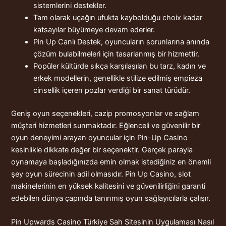
sistemlerini destekler.
Tam olarak uçağın ufukta kaybolduğu choix kadar
katsayılar büyümeye devam ederler.
Pin Up Canlı Destek, oyuncuların sorunlarına anında
çözüm bulabilmeleri için tasarlanmış bir hizmettir.
Popüler kültürde sıkça karşılaşılan bu tarz, kadın ve
erkek modellerin, genellikle stilize edilmiş empieza
cinsellik içeren pozlar verdiği bir sanat türüdür.
Geniş oyun seçenekleri, cazip promosyonlar ve sağlam
müşteri hizmetleri sunmaktadır. Eğlenceli ve güvenilir bir
oyun deneyimi arayan oyuncular için Pin-Up Casino
kesinlikle dikkate değer bir seçenektir. Gerçek parayla
oynamaya başladığınızda emin olmak istediğiniz en önemli
şey oyun sürecinin adil olmasıdır. Pin Up Casino, slot
makinelerinin en yüksek kalitesini ve güvenilirliğini garanti
edebilen dünya çapında tanınmış oyun sağlayıcılarla çalışır.
Pin Upwards Casino Türkiye Sah Sitesinin Uygulaması Nasıl