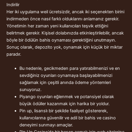
Indirilir
Her iki uygulama weil ücretsizdir, ancak iki seçenekten birini
indirmeden önce nasıl farklı olduklarını anlamanız gerekir.
Yönetimin her zaman yeni kullanıcıları teşvik ettiğini
belirtmek gerekir. Kişisel dolabınızda etkinleştirilebilir, ancak
böyle bir ödülün bahis oynaması gerektiğini unutmayın.
Sonuç olarak, depozito yok, oynamak için küçük bir miktar
paradır.
Bu nedenle, gecikmeden para yatırabilmenizi ve en
sevdiğiniz oyunları oynamaya başlayabilmenizi
sağlamak için çeşitli anında ödeme yöntemleri
sunuyoruz.
Piyango oyunları eğlenmek ve potansiyel olarak
büyük ödüller kazanmak için harika bir yoldur.
Pin up, lisanslı bir şekilde faaliyet göstererek,
kullanıcılarına güvenilir ve adil bir bahis ve casino
deneyimi sunmayı amaçlar.
Pin Up Casino’da bir hesap açmak için web sitelerine