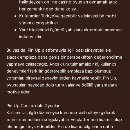
halindeyken on line casino oyunları oynamak artık
her zamankinden daha kolay.
Kullanıcılar Türkçe’ye geçebilir ve işlevsel bir mobil
sürümle çalışabilirler.
Yani bilgilerinizi üçüncü şahıslara aktarmak tamamen
imkansızdır.
Bu yazıda, Pin Up platformuyla ilgili bazı şikayetleri ele
alacak empieza daha geniş bir perspektiften değerlendirme
yapmaya çalışacağız. Ancak unutulmamalıdır ki, kullanıcı
deneyimleri farklılık gösterebilir empieza bazı olumsuz
yorumlar, bireysel deneyimlerden kaynaklanabilir. Pin Up,
oyuncuları heyecan dolu turnuvalar ve ödüllü yarışmalarla
motive eder.
Pin Up Casino’daki Oyunlar
Kullanıcılar, ilgili düzenleyici kurumun web siteye giderek
lisans numaralarını sorgulayabilir ve platformun lisanslı olup
olmadığını teyit edebilirler. Pin up lisans bilgilerine daha