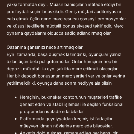
yaxşı formatda deyil. Müasir bahisçilərin istifadə etdiyi bir
çox faydalı seçimlər əskikdir. Geniş müştəri auditoriyasını
cəlb etmək üçün gənc mərc resursu çoxsaylı promosyonlar
və xüsusi təkliflərlə müxtəlif bonus siyasəti təklif edir. Mərc
oynama qaydalarını olduqca sadiq adlandırmaq olar.
Qazanma şansınızı necə artırmaq olar
Eyni zamanda, başa düşmək lazımdır ki, oyunçular yalnız
özləri üçün belə pul götürmürlər. Onlar həmçinin heç bir
depozit mükafatı ilə eyni şəkildə mərc edilməli olacaqlar .
Hər bir depozit bonusunun mərc şərtləri var və onlar yerinə
yetirilməlidir ki, oyunçu daha sonra hədiyyə ala bilsin
Həmçinin, bukmeker kontorunun müştəriləri trafikə
qənaət edən və stabil işləməsi ilə seçilən funksional
proqramdan istifadə edə bilərlər.
Platformada qeydiyyatdan keçmiş istifadəçilər
müəyyən idman növlərinə mərc edə biləcəklər.
Anketin doldurulması zamanı edilən hər hansı bir