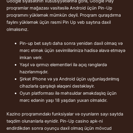
Google siyasətinin xüsusiyyətlərinə görə, Google Play
proqramlar mağazası vasitəsilə Android üçün Pin-Up
proqramını yükləmək mümkün deyil. Proqram quraşdırma
faylını yükləmək üçün rəsmi Pin Up veb saytına daxil
olmalısınız.
Pin-up bet saytı daha sonra yenidən daxil olmaq və
mərc etmək üçün sevimlilərinizə hadisə əlavə etməyə
imkan verir.
Yaşıl və qırmızı elementləri ilə açıq rənglərdə
hazırlanmışdır.
Şirkət iPhone və ya Android üçün uyğunlaşdırılmış
cihazlarla qarşılıqlı əlaqəni dəstəkləyir.
Oyun platforması ilə məhsuldar əməkdaşlıq üçün
mərc edənin yaşı 18 yaşdan yuxarı olmalıdır.
Kazino proqramındakı funksiyalar və oyunların sayı saytda
təqdim olunanlarla eynidir. Pin-Up casino apk-ni
endirdikdən sonra oyunçu daxil olmaq üçün mövcud