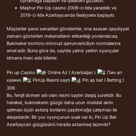
oynamağa başlasın və qələbəni gözləsin.
Məşhur Pin-Up casino 2006-cı ildə yaradılıb və
2016-cı ildə Azərbaycanda fəaliyyətə başlayıb.
Müştərilər şəxsi sənədləri göndərirlər, ona əsasən qeydiyyat
zamanı göstərilən məlumatların etibarlılığı yoxlanılacaq.
Bukmeker kontoru mövcud qanunvericiliyin normalarına
əməl edir. Buna görə də, saytda yalnız yetkin oyunçular
idmana mərc edə bilərlər.
Pin up Casino
Online Az ( Azerbaijan )
Пин ап
казино
PinUp Rəsmi saytı
Pin ap bet ( Betting )
306
Bu, fərqli domen adı olan rəsmi saytın dəqiq surətidir. Bu
hərəkət, bukmekerin güzgü daha uzun müddət aktiv
qalması üçün axtarış botlarını çaşdırmağa çalışması ilə
əlaqədardır. Bir çox oyunçunun sualı var ki, Pin Up Bet
Azərbaycan güzgüsünü harada axtarmaq lazımdır?