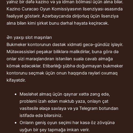
yalnız bir dəfə kazino və ya idman bölməsi üçün alına bilər.
Kazino Curacao Oyun Komissiyasının lisenziyası əsasında
fəaliyyət göstərir. Azərbaycanda dirijorluq üçün lisenziya
alına bilən kimi şirkət bunu dərhal həyata keçirəcək.
Ən yaxşı slot maşınları
Bukmeker kontorunun dəstək xidməti gecə-gündüz işləyir.
Mütəxəssisləri peşəkar biliklərə malikdirlər, buna görə də
onlar sizi maraqlandıran istənilən suala cavab almağa
kömək edəcəklər. Etibarlılığı şübhə doğurmayan bukmeker
kontorunu seçmək üçün onun haqqında rəyləri oxumaq
kifayətdir.
Məsləhət almaq üçün qaynar xəttə zəng edə,
problemi izah edən məktub yaza, onlayn çat
vasitəsilə əlaqə saxlaya və ya Telegram botundan
istifadə edə bilərsiniz.
Onların geniş oyun seçimi hər kəsə öz zövqünə
uyğun bir şey tapmağa imkan verir.