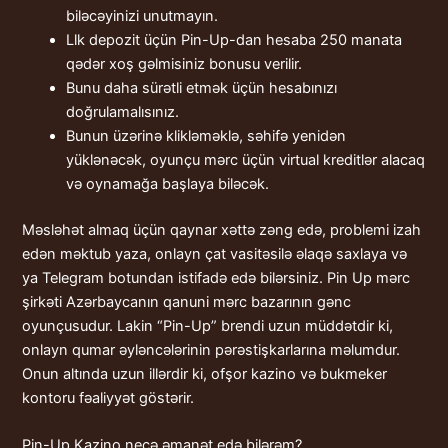
biləcəyinizi unutmayın.
Llk depozit üçün Pin-Up-dan hesaba 250 manata
qədər xoş gəlmisiniz bonusu verilir.
Bunu daha sürətli etmək üçün hesabınızı
doğrulamalısınız.
Bunun üzərinə klikləməklə, səhifə yenidən
yüklənəcək, oyunçu mərc üçün virtual kreditlər alacaq
və oynamağa başlaya biləcək.
Məsləhət almaq üçün qaynar xəttə zəng edə, problemi izah
edən məktub yaza, onlayn çat vasitəsilə əlaqə saxlaya və
ya Telegram botundan istifadə edə bilərsiniz. Pin Up mərc
şirkəti Azərbaycanın qanuni mərc bazarının gənc
oyunçusudur. Lakin “Pin-Up” brendi uzun müddətdir ki,
onlayn qumar əyləncələrinin pərəstişkarlarına məlumdur.
Onun altında uzun illərdir ki, ofşor kazino və bukmeker
kontoru fəaliyyət göstərir.
Pin-Up Kazino necə əmanət edə bilərəm?