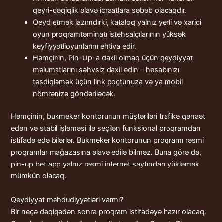
qeyri-dəqiqlik əlavə icraatlara səbəb olacaqdır.
Qeyd etmək lazımdırki, kataloq yalnız yerli və xarici
oyun proqramtəminatı istehsalçılarının yüksək
keyfiyyətlioyunlarını ehtiva edir.
Həmçinin, Pin-Up-a daxil olmaq üçün qeydiyyat
məlumatlarını səhvsiz daxil edin – hesabınızı
təsdiqləmək üçün link poçtunuza və ya mobil
nömrənizə göndəriləcək.
Həmçinin, bukmeker kontorunun müştəriləri trafikə qənaət
edən və stabil işləməsi ilə seçilən funksional proqramdan
istifadə edə bilərlər. Bukmeker kontorunun proqramı rəsmi
proqramlar mağazasına əlavə edilə bilməz. Buna görə də,
pin-up bet app yalnız rəsmi internet saytından yükləmək
mümkün olacaq.
Qeydiyyat məhdudiyyətləri varmı?
Bir neçə dəqiqədən sonra proqram istifadəyə hazır olacaq.