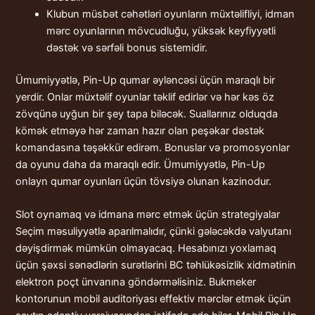
Klubun müsbət cəhətləri oyunların müxtəlifliyi, idman
mərc oyunlarının mövcudluğu, yüksək keyfiyyətli
dəstək və sərfəli bonus sistemidir.
Ümumiyyətlə, Pin-Up qumar əyləncəsi üçün maraqlı bir
yerdir. Onlar müxtəlif oyunlar təklif edirlər və hər kəs öz
zövqünə uyğun bir şey tapa biləcək. Suallarınız olduqda
kömək etməyə hər zaman hazır olan peşəkar dəstək
komandasına təşəkkür edirəm. Bonuslar və promosyonlar
da oyunu daha da maraqlı edir. Ümumiyyətlə, Pin-Up
onlayn qumar oyunları üçün tövsiyə olunan kazinodur.
Slot oynamaq və idmana mərc etmək üçün strategiyalar
Seçim məsuliyyətlə aparılmalıdır, çünki gələcəkdə valyutanı
dəyişdirmək mümkün olmayacaq. Hesabınızı yoxlamaq
üçün şəxsi sənədlərin surətlərini BC təhlükəsizlik xidmətinin
elektron poçt ünvanına göndərməlisiniz. Bukmeker
kontorunun mobil auditoriyası effektiv mərclər etmək üçün