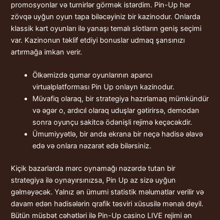
promosyonlar və turnirlər görmək istərdim. Pin-Up hər
zövqə uyğun oyun tapa biləcəyiniz bir kazinodur. Onlarda
klassik kart oyunları ilə yanaşı temalı slotların geniş seçimi
var. Kazinonun təklif etdiyi bonuslar udmaq şansınızı
artırmağa imkan verir.
Ölkəmizdə qumar oyunlarının aparıcı
virtualplatforması Pin Up onlayn kazinodur.
Müvafiq olaraq, bir strategiya hazırlamaq mümkündür
və əgər o, ardıcıl olaraq uduşlar gətirirsə, demodan
sonra oyunçu sakitcə ödənişli rejimə keçəcəkdir.
Ümumiyyətlə, bir anda ekrana bir neçə hadisə əlavə
edə və onlara nəzarət edə bilərsiniz.
Kiçik bazarlarda mərc oynamağı nəzərdə tutan bir
strategiya ilə oynayırsınızsa, Pin Up az sizə uyğun
gəlməyəcək. Yalnız ən ümumi statistik məlumatlar verilir və
davam edən hadisələrin qrafik təsviri xüsusilə mənalı deyil.
Bütün müsbət cəhətləri ilə Pin-Up casino LIVE rejimi ən