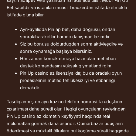
saytın adaptiv versiyasından istifadə edə bilər. Mobil Pin Up
Bet sabitdir və istənilən müasir brauzerdən istifadə etməklə
istifadə oluna bilər.
Ayrı-ayrılıqda Pin ap bet, daha doğrusu, ondan
sonrakıhərəkətlər barədə danışmaq lazımdır.
Siz bu bonusu doldurduqdan sonra aktivləşdirə və
sonra oynamağa başlaya bilərsiniz.
Hər zaman kömək etməyə hazır olan mehriban
dəstək komandasını yüksək qiymətləndirdim.
Pin Up casino az lisenziyalıdır, bu da oradakı oyun
proseslərinin mütləq təhlükəsizliyi və etibarlılığı
deməkdir.
Təsdiqlənmiş onlayn kazino telefon nömrəsi ilə uduşların
çıxarılması daha sürətli olur. Həqiqi oyunçuların rəylərindən
Pin Up casino az xidmətin keyfiyyəti haqqında real
məlumatları görmək daha asandır. Qumarbazlar uduşların
ödənilməsi və müxtəlif ölkələrə pul köçürmə sürəti haqqında