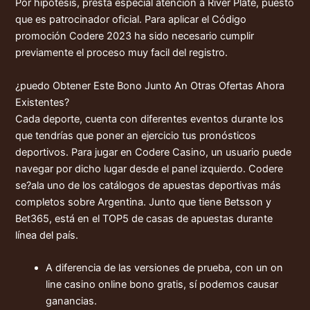
Por hipótesis, presta especial atención a River Plate, puesto
que es patrocinador oficial. Para aplicar el Código
promoción Codere 2023 ha sido necesario cumplir
previamente el proceso muy facil del registro.
¿puedo Obtener Este Bono Junto An Otras Ofertas Ahora
Existentes?
Cada deporte, cuenta con diferentes eventos durante los
que tendrías que poner an ejercicio tus pronósticos
deportivos. Para jugar en Codere Casino, un usuario puede
navegar por dicho lugar desde el panel izquierdo. Codere
se?ala uno de los catálogos de apuestas deportivas más
completos sobre Argentina. Junto que tiene Betsson y
Bet365, está en el TOP5 de casas de apuestas durante
línea del país.
A diferencia de las versiones de prueba, con un on
line casino online bono gratis, sí podemos causar
ganancias.