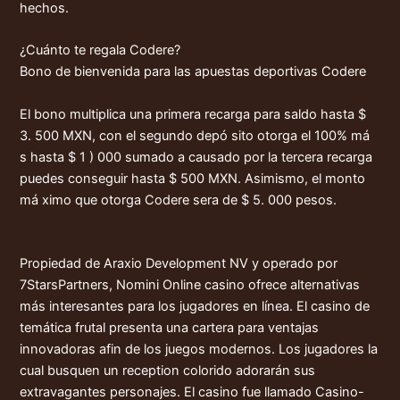
hechos.
¿Cuánto te regala Codere?
Bono de bienvenida para las apuestas deportivas Codere
El bono multiplica una primera recarga para saldo hasta $
3. 500 MXN, con el segundo depó sito otorga el 100% má
s hasta $ 1 ) 000 sumado a causado por la tercera recarga
puedes conseguir hasta $ 500 MXN. Asimismo, el monto
má ximo que otorga Codere sera de $ 5. 000 pesos.
Propiedad de Araxio Development NV y operado por
7StarsPartners, Nomini Online casino ofrece alternativas
más interesantes para los jugadores en línea. El casino de
temática frutal presenta una cartera para ventajas
innovadoras afin de los juegos modernos. Los jugadores la
cual busquen un reception colorido adorarán sus
extravagantes personajes. El casino fue llamado Casino-