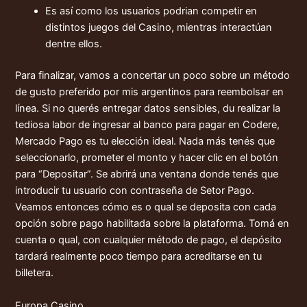
Es así como los usuarios podrian competir en
distintos juegos del Casino, mientras interactúan
dentre ellos.
Para finalizar, vamos a concertar un poco sobre un método
de gusto preferido por mis argentinos para reembolsar en
línea. Si no querés entregar datos sensibles, du realizar la
tediosa labor de ingresar al banco para pagar en Codere,
Mercado Pago es tu elección ideal. Nada más tenés que
seleccionarlo, prometer el monto y hacer clic en el botón
para “Depositar”. Se abrirá una ventana donde tenés que
introducir tu usuario con contraseña de Setor Pago.
Veamos entonces cómo es o qual se deposita con cada
opción sobre pago habilitada sobre la plataforma. Tomá en
cuenta o qual, con cualquier método de pago, el depósito
tardará realmente poco tiempo para acreditarse en tu
billetera.
Europa Casino