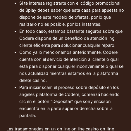
Si te interesa registrarte con el código promocional
de Bplay debes saber que esta casa para apuesta no
dispone de este modelo de ofertas, por lo que
realizarlo no es posible, por los instantes.
En todo caso, estamos bastante seguros sobre que
Codere dispone de un beneficio de atención ing
cliente eficiente para solucionar cualquier reparo.
Como ya lo mencionamos anteriormente, Codere
cuenta con el servicio de atención al cliente o qual
está para disponer cualquier inconveniente o qual se
nos actualidad mientras estamos en la plataforma
delete casino.
Para iniciar scam el proceso sobre depósito en los
angeles plataforma de Codere, comenzá haciendo
clic en el botón “Depositar” que sony ericsson
encuentra en la parte superior derecha sobre la
pantalla.
Las tragamonedas en un on line on line casino on-line