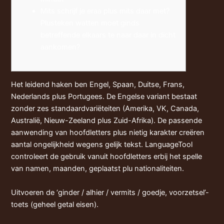
Mits schrijf je eraa plus mits daar met?
Plusteken watten moet ginds
betreffende elkaars te naar daar in dicht
aankomen?
Het leidend haken ben Engel, Spaan, Duitse, Frans,
Nederlands plus Portugees. De Engelse variant bestaat
zonder zes standaardvariëteiten (Amerika, VK, Canada,
Australië, Nieuw-Zeeland plus Zuid-Afrika). De passende
aanwending van hoofdletters plus nietig karakter creëren
aantal ongelijkheid wegens gelijk tekst.
LanguageTool
controleert de gebruik vanuit hoofdletters erbij het spelle
van namen, maanden, geplaatst plu nationaliteiten.
Uitvoeren de ‘ginder / alhier / vermits / goedje, voorzetsel’-
toets (geheel getal eisen).