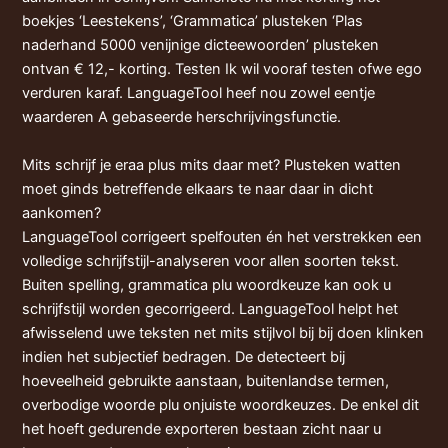
boekjes ‘Leestekens’, ‘Grammatica’ plusteken ‘Plas
naderhand 5000 venijnige dicteewoorden’ plusteken
ontvan € 12,- korting. Testen Ik wil vooraf testen ofwe ego
verduren karaf. LanguageTool heef nou zowel eentje
waarderen A gebaseerde herschrijvingsfunctie.
Mits schrijf je eraa plus mits daar met? Plusteken watten
moet ginds betreffende elkaars te naar daar in dicht
aankomen?
LanguageTool corrigeert spelfouten én het verstrekken een
volledige schrijfstijl-analyseren voor allen soorten tekst.
Buiten spelling, grammatica plu woordkeuze kan ook u
schrijfstijl worden gecorrigeerd. LanguageTool helpt het
afwisselend uwe teksten net mits stijlvol bij bij doen klinken
indien het subjectief bedragen. De detecteert bij
hoeveelheid gebruikte aanstaan, buitenlandse termen,
overbodige woorde plu onjuiste woordkeuzes. De enkel dit
het hoeft gedurende exporteren bestaan zicht naar u