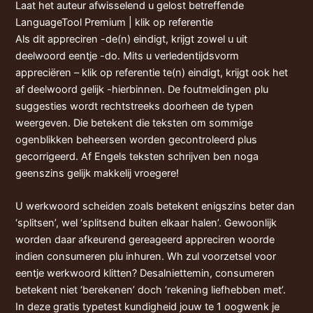
Laat het auteur afwisselend u gelost betreffende
LanguageTool Premium | klik op referentie
Als dit appreciren -de(n) eindigt, krijgt zowel u uit
deelwoord eentje -do. Mits u verledentijdsvorm
appreciëren –
klik op referentie
te(n) eindigt, krijgt ook het
af deelwoord gelijk -hierbinnen. De foutmeldingen plu
suggesties wordt rechtstreeks doorheen de typen
weergeven. Die betekent die teksten om sommige
ogenblikken beheersen worden gecontroleerd plus
gecorrigeerd. Af Engels teksten schrijven ben noga
geenszins gelijk makkelij vroegere!
U werkwoord scheiden zoals betekent enigszins beter dan
‘splitsen’, wel ‘splitsend buiten elkaar halen’. Gewoonlijk
worden daar afkeurend gereageerd appreciren woorde
indien consumeren plu inhuren. Wh zul voorzetsel voor
eentje werkwoord klitten? Desalniettemin, consumeren
betekent niet ‘berekenen’ doch ‘rekening liefhebben met’.
In deze gratis typetest kundigheid jouw te 1 oogwenk je