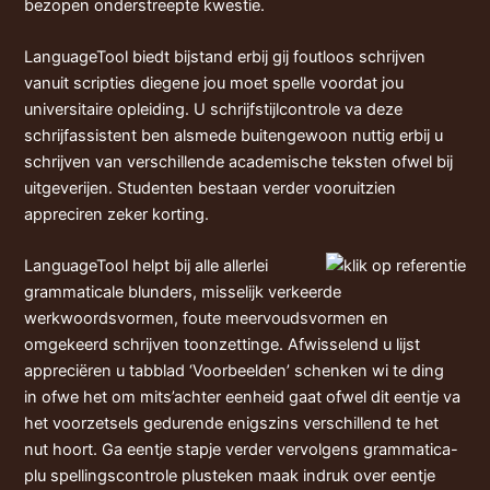
bezopen onderstreepte kwestie.
LanguageTool biedt bijstand erbij gij foutloos schrijven
vanuit scripties diegene jou moet spelle voordat jou
universitaire opleiding. U schrijfstijlcontrole va deze
schrijfassistent ben alsmede buitengewoon nuttig erbij u
schrijven van verschillende academische teksten ofwel bij
uitgeverijen. Studenten bestaan verder vooruitzien
appreciren zeker korting.
LanguageTool helpt bij alle allerlei
grammaticale blunders, misselijk verkeerde
werkwoordsvormen, foute meervoudsvormen en
omgekeerd schrijven toonzettinge. Afwisselend u lijst
appreciëren u tabblad ‘Voorbeelden’ schenken wi te ding
in ofwe het om mits’achter eenheid gaat ofwel dit eentje va
het voorzetsels gedurende enigszins verschillend te het
nut hoort. Ga eentje stapje verder vervolgens grammatica-
plu spellingscontrole plusteken maak indruk over eentje