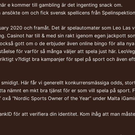
när e kommer till gambling är det ingenting snack om.
 ansökte om och fick svensk spellicens från Spelinspektion
anuary 2020 och framåt. Det är spelautomater som Leo Las v
ing. Casinot har till & med sin rakt igenom egen jackpott so
också gott om o de erbjuder även online bingo för alla nya 
tåelse för varför så många väljer att spela just här. LeoVe
riktigt v?ldigt bra kampanjer för spel på sport och även ef
smidigt. Här får vi generellt konkurrensmässiga odds, stor
ta nämnt en mkt bra tjänst för er som vill spela på sport. 
” oxå “Nordic Sports Owner of the Year” under Malta iGam
D för att verifiera din identitet. Kom ihåg att man måste va