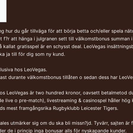
 hur du går tillväga för att börja betta och/eller spela n
 f?r att hänga i julgranen sett till välkomstbonus summan 
 så kallat gratisspel är en schysst deal. LeoVegas insättni
ka ja till för dig som ny kund.
klusiva hos LeoVegas.
st durante välkomstbonus tillåten o sedan dess har LeoVegas 
os LeoVegas är two hundred kronor, oavsett betalmetod du 
åde live o pre-match), livestreaming & casinospel håller hög 
nds mest framgångsrika Rugbyklubb Leicester Tigers.
ales utmärker sig om du ska bli missn?jd. Tyvärr, sajten är 
er de i princip inga bonusar alls för nyskapande kunder.