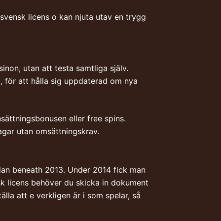
 svensk licens o kan njuta utav en trygg
non, utan att testa samtliga själv.
a, för att hålla sig uppdaterad om nya
nsättningsbonusen eller free spins.
dagar utan omsättningskrav.
edan beneath 2013. Under 2014 fick man
sk licens behöver du skicka in dokument
lla att e verkligen är i som spelar, så