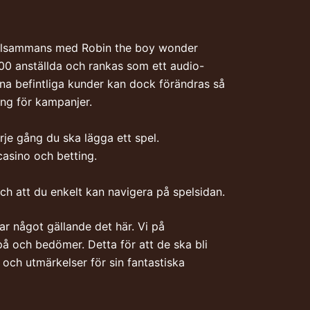
 tillsammans med Robin the boy wonder
00 anställda och rankas som ett audio-
sina befintliga kunder kan dock förändras så
ing för kampanjer.
rje gång du ska lägga ett spel.
casino och betting.
ch att du enkelt kan navigera på spelsidan.
ar något gällande det här. Vi på
 på och bedömer. Detta för att de ska bli
r och utmärkelser för sin fantastiska