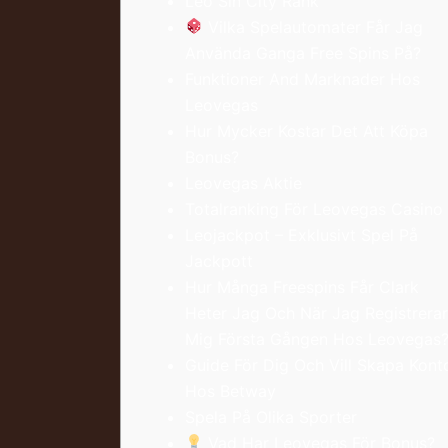
Leo Sin City Rank
Vilka Spelautomater Får Jag
Använda Ganga Free Spins På?
Funktioner And Marknader Hos
Leovegas
Hur Mycker Kostar Det Att Köpa
Bonus?
Leovegas Aktie
Totalranking För Leovegas Casino
Leojackpot – Exklusivt Spel På
Jackpott
Hur Många Freespins Får Clark
Heter Jag Och När Jag Registrerar
Mig Första Gången Hos Leovegas
Guide För Dig Och Vill Skapa Kont
Hos Betway
Spela På Olika Sporter
Vad Har Leovegas För Bonus?