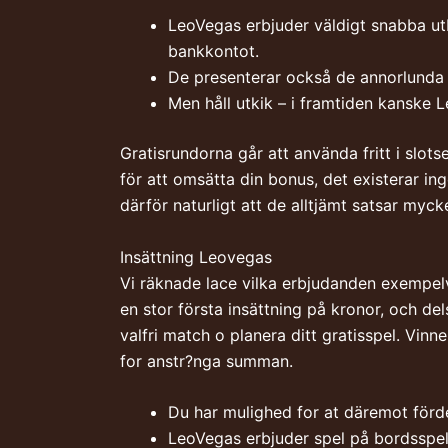
LeoVegas erbjuder väldigt snabba ut
bankkontot.
De presenterar också de annorlunda v
Men håll utkik – i framtiden kanske 
Gratisrundorna går att använda fritt i slot
för att omsätta din bonus, det existerar in
därför naturligt att de alltjämt satsar mycke
Insättning Leovegas
Vi räknade lace vilka erbjudanden exempelv
en stor första insättning på kronor, och del
valfri match o planera ditt gratisspel. Vi
for anstr?nga summan.
Du har mulighed for at däremot förde
LeoVegas erbjuder spel på bordsspel