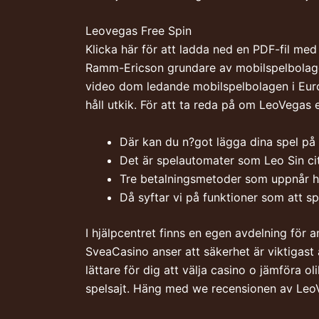
Leovegas Free Spin
Klicka här för att ladda ned en PDF-fil m
Ramm-Ericson grundare av mobilspelbolaget
video dom ledande mobilspelbolagen i Europa
håll utkik. För att ta reda på om LeoVegas
Där kan du n?got lägga dina spel på 
Det är spelautomater som Leo Sin cit
Tre betalningsmetoder som uppnår h
Då syftar vi på funktioner som att s
I hjälpcentret finns en egen avdelning för 
SveaCasino anser att säkerhet är viktigast a
lättare för dig att välja casino o jämföra o
spelsajt. Häng med we recensionen av LeoVe