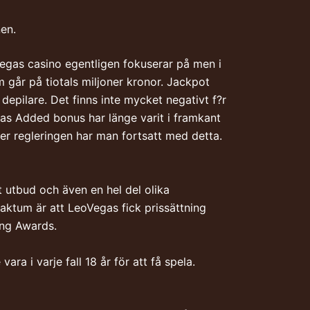
en.
egas casino egentligen fokuserar på men i
m går på tiotals miljoner kronor. Jackpot
depilare. Det finns inte mycket negativt f?r
gas Added bonus har länge varit i framkant
ter regleringen har man fortsatt med detta.
t utbud och även en hel del olika
Faktum är att LeoVegas fick prissättning
ing Awards.
ra i varje fall 18 år för att få spela.