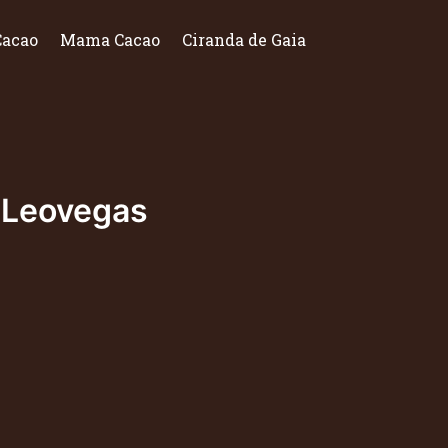
Cacao
Mama Cacao
Ciranda de Gaia
 Leovegas