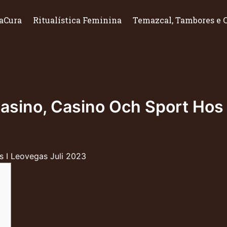
aCura
Ritualística Feminina
Temazcal, Tambores e 
asino, Casino Och Sport Hos
 I Leovegas Juli 2023