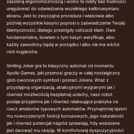
zasobną ergonomicznością i wolno te rolety bez trudności
uregulować do odwiedzenia wszelkiego kalibruwymiaru
ekranu. Jest to zwyczajna procedura i właściwie albo
później wszystkie kasyno poprosi o zaświadczenie Twojej
identyczności, dlatego przenigdy odrzucić kłam. Owe
fundamentalne, bowiem o tym kasyn weryfikuje, albo
każdy zawodnicy będą w porządku i albo nie ma wśród
nich kuglarzów.
Smiling Joker gra to klasyczny automat od momentu
Apollo Games, jaki przenosi graczy w całej nostalgiczny
glob owocowych symboli i postaci Jokera. Wraz z
przystępną organizacją, atrakcyjnymi wygranymi jak i
również możliwością bezpłatnej uciechy, nasz robot
podaje przyjemne jak i również relaksujące praktyka na
rzecz amatorów typowych automatów. Przynajmniej tęskni
mu nowoczesnych funkcji bonusowych, jego naturalność
jak i również potencjał nagród sprawiają, hdy wskazane
jest darować mu okazję. W komfortowej dyspozycyjności