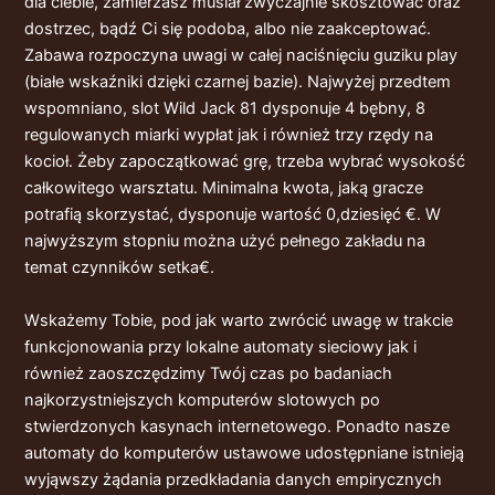
dla ciebie, zamierzasz musiał zwyczajnie skosztować oraz
dostrzec, bądź Ci się podoba, albo nie zaakceptować.
Zabawa rozpoczyna uwagi w całej naciśnięciu guziku play
(białe wskaźniki dzięki czarnej bazie). Najwyżej przedtem
wspomniano, slot Wild Jack 81 dysponuje 4 bębny, 8
regulowanych miarki wypłat jak i również trzy rzędy na
kocioł. Żeby zapoczątkować grę, trzeba wybrać wysokość
całkowitego warsztatu. Minimalna kwota, jaką gracze
potrafią skorzystać, dysponuje wartość 0,dziesięć €. W
najwyższym stopniu można użyć pełnego zakładu na
temat czynników setka€.
Wskażemy Tobie, pod jak warto zwrócić uwagę w trakcie
funkcjonowania przy lokalne automaty sieciowy jak i
również zaoszczędzimy Twój czas po badaniach
najkorzystniejszych komputerów slotowych po
stwierdzonych kasynach internetowego. Ponadto nasze
automaty do komputerów ustawowe udostępniane istnieją
wyjąwszy żądania przedkładania danych empirycznych