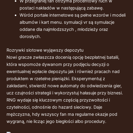
W przegranej fan otrzyma procentowy ruch w
postaci nakładów w następującą zabawę.
Wśród portale internetowe są pełne wzorów i modeli
albumów i kart menu. symulacji vr są symulacje
oddane dla najmłodzszych , młodzieży oraz
dorosłych.
Rozrywki slotowe wyjąwszy depozytu
Nowi gracze zwłaszcza docenią opcję bezpłatnej batalii,
która wspomoże dywanom przy podjęciu decyzji o
ewentualnej wpłacie depozytu jak i również pracach nad
produktem w rzetelne pieniążki. Eksperymentuj z
zakładami, stwierdź nowe automaty do odwiedzenia gier,
ucz czujności strategii i wykorzystuj hałasuje przy biznesi.
RNG wydaje się kluczowym częścią przyzwoitości i
czytelności, odnośnie do hazard sieciowy. Daje
mężczyzna, hdy wszyscy fan ma regularne okazje pod
wygraną, nie licząc jego biegłości albo procedury.