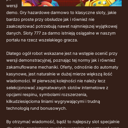
wersji
demo. Gry hazardowe darmowo to klasyczne sloty, jakie
bardzo proste przy obsłudze jak i również nie
zaakceptować potrzebują nawet najmniejszej wyjątkowej
danych. Sloty 777 za darmo istnieją osiągalne w naszym
portalu na rzecz wszelakiego gracza.
Dlatego ogół robot wskazane jest na wstępie ocenić przy
wersji demonstracyjnej, poznając tej normy jak i również
zakamuflowane mechaniki. Oferty, odnośnie do automaty
kasynowe, jest naturalnie w dużej mierze większą ilość
wiadomości. W pierwszej kolejności nie należy lecz
selekcjonować zagmatwanych slotów internetowe z
opcjami respinu, symbolami rozszerzenia,
kilkudziesięcioma liniami wygrywającymi i trudną
technologią rund bonusowych.
By otrzymać wiadomość, bądź to najlepszy slot specjalnie