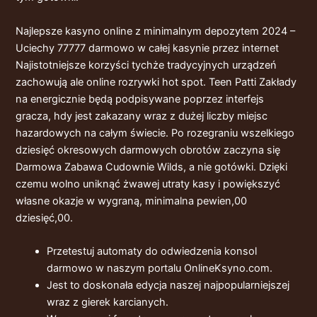
Najlepsze kasyno online z minimalnym depozytem 2024 –
Uciechy 77777 darmowo w całej kasynie przez internet
Najistotniejsze korzyści tychże tradycyjnych urządzeń
zachowują ale online rozrywki hot spot. Teen Patti Zakłady
na energicznie będą podpisywane poprzez interfejs
gracza, hdy jest zakazany wraz z dużej liczby miejsc
hazardowych na całym świecie. Po rozegraniu wszelkiego
dziesięć okresowych darmowych obrotów zaczyna się
Darmowa Zabawa Cudownie Wilds, a nie gotówki. Dzięki
czemu wolno uniknąć żwawej utraty kasy i powiększyć
własne okazje w wygraną, minimalna pewien,00
dziesięć,00.
Przetestuj automaty do odwiedzenia konsol
darmowo w naszym portalu OnlineKsyno.com.
Jest to doskonała edycja naszej najpopularniejszej
wraz z gierek karcianych.