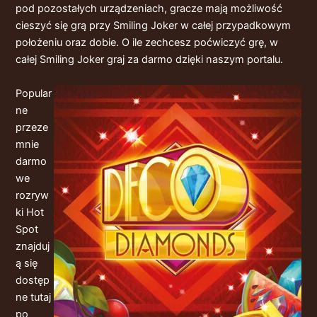
pod pozostałych urządzeniach, gracze mają możliwość
cieszyć się grą przy Smiling Joker w całej przypadkowym
położeniu oraz dobie. O ile zechcesz poćwiczyć grę, w
całej Smiling Joker graj za darmo dzięki naszym portalu.
Popular
ne
przeze
mnie
darmo
we
rozryw
ki Hot
Spot
znajduj
ą się
dostęp
ne tutaj
po