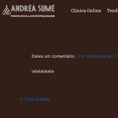
Ir
para
Clínica Online
Tend
o
conteúdo
Deixe um comentário
/ Por
andreasume
/
1
\e\e\e\e\e\e
←
Post anterior