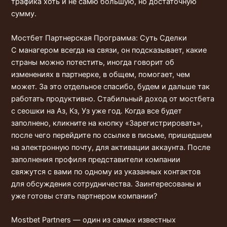
трафика хоть и не самю большую, но достаточную
сумму.
Мостбет Партнерская Программа: Суть Сделки
С манагером всегда на связи, он подсказывает, какие
страны можно потестить, иногда говорит об
изменениях в партнерке, в общем, помогает, чем
может. За это отдельное спасибо, будем и дальше так
работать продуктивно. Стабильный доход от мостбета
с сеошки на Аз, Кз, Уз уже год. Когда все будет
заполнено, кликните на кнопку «Зарегистрировать»,
после чего перейдите по ссылке в письме, пришедшем
на электронную почту, для активации аккаунта. После
заполнения профиля представители компании
свяжутся с вами по одному из указанных контактов
для обсуждения сотрудничества. Заинтересованы и
уже готовы стать партнером компании?
Mostbet Partners — один из самых известных