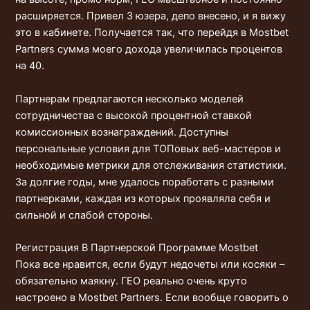
расширяется. Привел 3 юзера, депо внесено, и я вижу
это в кабинете. Получается так, что перейдя в Mostbet
Partners сумма моего дохода увеличилась процентов
на 40.
Партнерам предлагаются несколько моделей
сотрудничества с высокой процентной ставкой
комиссионных вознаграждений. Доступны
персональные условия для ТОПовых веб-мастеров и
необходимые метрики для отслеживания статистики.
За долгие годы, мне удалось поработать с разными
партнерками, каждая из которых проявляла себя и
сильной и слабой стороны.
Регистрация В Партнерской Программе Mostbet
Пока все нравится, если будут недочеты или косяки –
обязательно маякну. ГЕО реально очень круто
настроено в Mostbet Partners. Если вообще говорить о