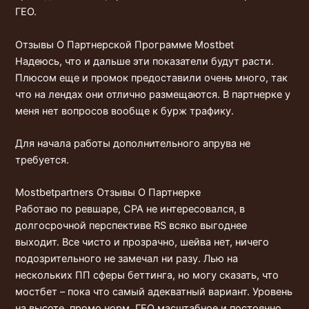
ГЕО.
Отзывы О Партнерской Программе Mostbet
Надеюсь, что и дальше эти показатели будут расти.
Плюсом еще и промок предоставили очень много, так
что на лендах они отлично размещаются. В партнерке у
меня нет вопросов вообще к бурж трафику.
Для начала работы дополнительного апрува не
требуется.
Mostbetpartners Отзывы О Партнерке
Работаю по ревшаре, CPA не интересовался, в
долгосрочной перспективе RS всяко выгоднее
выходит. Все чисто и прозрачно, шейва нет, ничего
подозрительного не замечал ни разу. Лью на
нескольких ПП сферы беттинга, но могу сказать, что
мостбет – пока что самый адекватный вариант. Уровень
на высоте, промо норм, ГЕО масштабное и постоянно