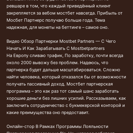
ревшаре в том, что каждый приведённый клиент
закрепляется за вебом
мостбет
навсегда. Прибыль от
Мосбет Партнерс получаю больше года. Тема
надежная, для монеты на беттинге – самое оно.
Видео Обзор Партнерки Mostbet Partners — C Чего
Начать И Как Зарабатывать С Mostbetpartners
На Европу сливаю трафик, По заработку, почти всегда
около 2000 вывожу без проблем. Надеюсь, что
партнерка будет дальше масштабироваться. Сложно
найти человека, который отказался бы от возможности
получать пассивный доход. Мостбет партнерская
программа – это как раз тот самый шанс заработать
хорошие деньги без лишних усилий. Рассказываем, как
заключить сотрудничество с букмекерской конторой и
какие преимущества оно предоставит.
Онлайн-стор В Рамках Программы Лояльности