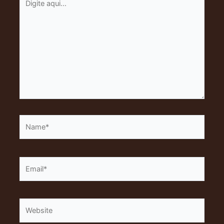
aqui...
Name*
Email*
Website