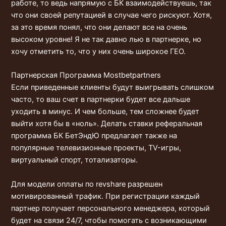
работе, то ведь напрямую с БК взаимодействуешь, так
что они своей репутацией в случае чего рискуют. Хотя,
за это время понял, что они делают все на очень
высоком уровне! Я не так давно лью в партнерке, но
хочу отметить то, что у них очень широкое ГЕО.
Партнерская Программа Mostbetpartners
Если приведенные клиенты будут выигрывать слишком
часто, то ваш счет в партнерки будет все дальше
уходить в минус. И чем больше, тем сложнее будет
выйти хотя бы в «ноль». Делать ставки реферальная
программа БК БетЭндЮ предлагает также на
популярные телевизионные проекты, TV-игры,
виртуальный спорт, тотализаторы.
Для модели оплаты по revshare разрешен
мотивированный трафик. При регистрации каждый
партнер получает персонального менеджера, который
будет на связи 24/7, чтобы помогать с возникающими