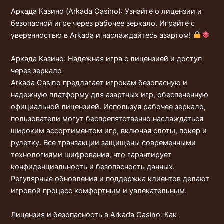
Аркада Казино (Arkada Casino): Узнайте о лицензии и
безопасной игре через рабочее зеркало. Играйте с
уверенностью в Arkada и наслаждайтесь азартом!
Аркада Казино: Надежная игра с лицензией и доступ
через зеркало
Arkada Casino предлагает игрокам безопасную и
надежную платформу для азартных игр, обеспеченную
официальной лицензией. Используя рабочее зеркало,
пользователи могут беспрепятственно наслаждаться
широким ассортиментом игр, включая слоты, покер и
рулетку. Все транзакции защищены современными
технологиями шифрования, что гарантирует
конфиденциальность и безопасность данных.
Регулярные обновления и поддержка клиентов делают
игровой процесс комфортным и увлекательным.
Лицензия и безопасность в Arkada Casino: Как