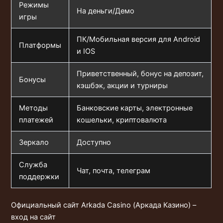
Режимы
На деньги/Демо
игры
ПК/Мобильная версия для Android
Платформы
и IOS
Приветственный, бонус на депозит,
Бонусы
кэшбэк, акции и турниры
Методы
Банковские карты, электронные
платежей
кошельки, криптовалюта
Зеркало
Доступно
Служба
Чат, почта, телеграм
поддержки
Официальный сайт Arkada Casino (Аркада Казино) –
вход на сайт