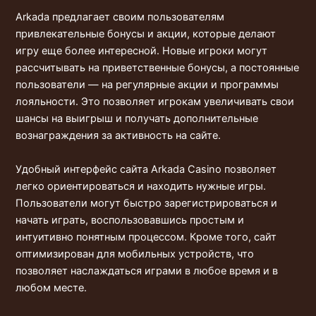
Arkada предлагает своим пользователям
привлекательные бонусы и акции, которые делают
игру еще более интересной. Новые игроки могут
рассчитывать на приветственные бонусы, а постоянные
пользователи — на регулярные акции и программы
лояльности. Это позволяет игрокам увеличивать свои
шансы на выигрыш и получать дополнительные
вознаграждения за активность на сайте.
Удобный интерфейс сайта Arkada Casino позволяет
легко ориентироваться и находить нужные игры.
Пользователи могут быстро зарегистрироваться и
начать играть, воспользовавшись простым и
интуитивно понятным процессом. Кроме того, сайт
оптимизирован для мобильных устройств, что
позволяет наслаждаться играми в любое время и в
любом месте.