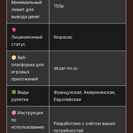
Минимальный
150р
лимит для
вывода денег
Лицензионный
Кюрасао
статус
Веб-
платформа для
dkzar-rm.ru
игровых
приложений
Виды
Французская, Американская,
рулетки
Европейская
Инструкция
по
Разработано с учётом ваших
использованию
потребностей