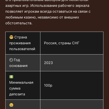
азартных игр. Использование рабочего зеркала
позволяет игрокам всегда оставаться на связи с
любимым казино, независимо от внешних
обстоятельств.
Страна
проживания
Россия, страны СНГ
пользователей
⏲ Год
2023
основания
Минимальная
100р
сумма
депозита