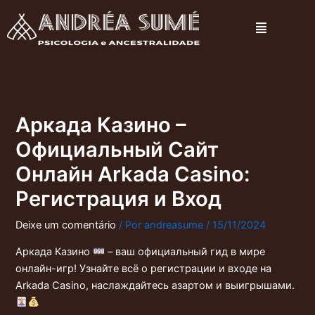
Ir
Menu
para
o
conteúdo
Аркада Казино –
Официальный Сайт
Онлайн Arkada Casino:
Регистрация и Вход
Deixe um comentário
/ Por
andreasume
/
15/11/2024
Аркада Казино
– ваш официальный гид в мире
онлайн-игр! Узнайте всё о регистрации и входе на
Arkada Casino, наслаждайтесь азартом и выигрышами.