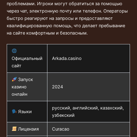
проблемами. Игроки могут обратиться за помощью
через чат, электронную почту или телефон. Операторы
быстро реагируют на запросы и предоставляют
квалифицированную помощь, что делает пребывание
на сайте комфортным и безопасным.
Официальный
Arkada.casino
сайт
Запуск
казино
2024
онлайн
русский, английский, казахский,
Языки
узбекский
Лицензия
Curacao