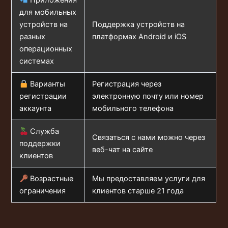
Приложения
для мобильных
устройств на
Поддержка устройств на
разных
платформах Android и iOS
операционных
системах
Варианты
Регистрация через
регистрации
электронную почту или номер
аккаунта
мобильного телефона
Служба
Связаться с нами можно через
поддержки
веб-чат на сайте
клиентов
Возрастные
Мы предоставляем услуги для
ограничения
клиентов старше 21 года