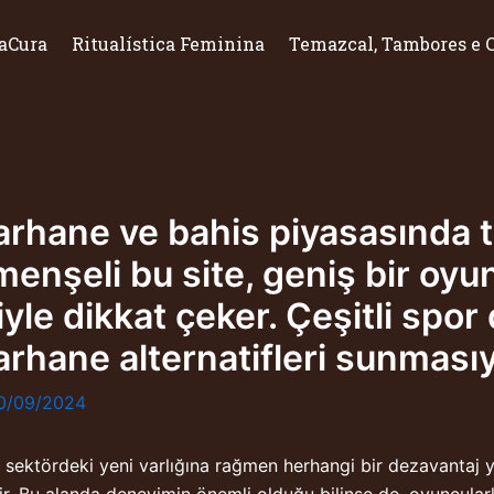
aCura
Ritualística Feminina
Temazcal, Tambores e 
rhane ve bahis piyasasında t
menşeli bu site, geniş bir oyu
yle dikkat çeker. Çeşitli spor
rhane alternatifleri sunmasıyla
0/09/2024
ektördeki yeni varlığına rağmen herhangi bir dezavantaj ya