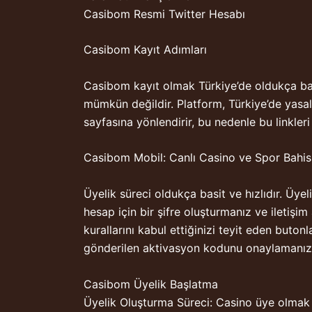
Casibom Resmi Twitter Hesabı
Casibom Kayıt Adımları
Casibom kayıt olmak Türkiye’de oldukça basit
mümkün değildir. Platform, Türkiye’de yasal 
sayfasına yönlendirir, bu nedenle bu linkler
Casibom Mobil: Canlı Casino ve Spor Bahisl
Üyelik süreci oldukça basit ve hızlıdır. Üyel
hesap için bir şifre oluşturmanız ve iletiş
kurallarını kabul ettiğinizi teyit eden buton
gönderilen aktivasyon kodunu onaylamanız g
Casibom Üyelik Başlatma
Üyelik Oluşturma Süreci: Casino üye olmak 