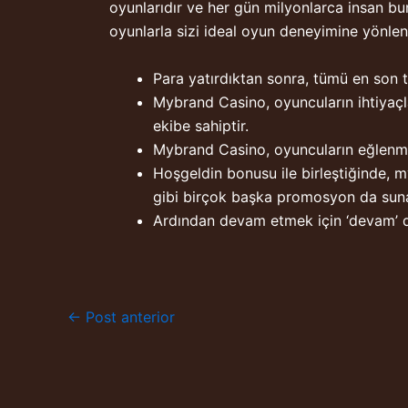
oyunlarıdır ve her gün milyonlarca insan bunl
oyunlarla sizi ideal oyun deneyimine yönlen
Para yatırdıktan sonra, tümü en son 
Mybrand Casino, oyuncuların ihtiyaçl
ekibe sahiptir.
Mybrand Casino, oyuncuların eğlenmes
Hoşgeldin bonusu ile birleştiğinde, 
gibi birçok başka promosyon da suna
Ardından devam etmek için ‘devam’ dü
←
Post anterior