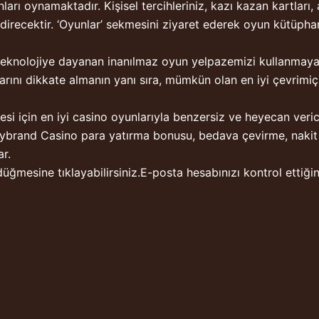
arı oynamaktadır. Kişisel tercihleriniz, kazı kazan kartları,
direcektir. ‘Oyunlar’ sekmesini ziyaret ederek oyun kütüphan
teknolojiye dayanan inanılmaz oyun yelpazemizi kullanmaya 
arını dikkate almanın yanı sıra, mümkün olan en iyi çevrim
i için en iyi casino oyunlarıyla benzersiz ve heyecan veric
mybrand Casino para yatırma bonusu, bedava çevirme, nakit 
r.
ğmesine tıklayabilirsiniz.E-posta hesabınızı kontrol ettiği