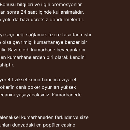
Bonusu bilgileri ve ilgili promosyonlar
n sonra 24 saat içinde kullanılmalıdır.
yolu da bazı ücretsiz döndürmelerdir.
yi seçeneği sağlamak üzere tasarlanmıştır.
 olsa çevrimiçi kumarhaneye benzer bir
ir. Bazı ciddi kumarhane heyecanlarını
len kumarhanelerden biri olarak kendini
hiptir.
erel fiziksel kumarhanenizi ziyaret
oker’in canlı poker oyunları yüksek
eyecanını yaşayacaksınız. Kumarhanede
eleneksel kumarhaneden farklıdır ve size
nları dünyadaki en popüler casino