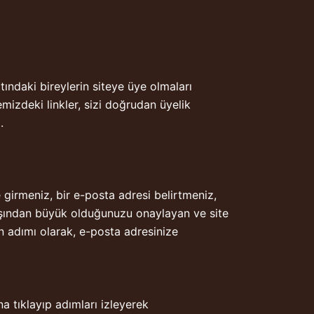
ındaki bireylerin siteye üye olmaları
mizdeki linkler, sizi doğrudan üyelik
.
de girmeniz, bir e-posta adresi belirtmeniz,
yaşından büyük olduğunuzu onaylayan ve site
son adımı olarak, e-posta adresinize
 tıklayıp adımları izleyerek