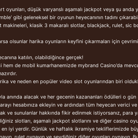
rt oyunları, düşük varyanslı aşamalı jackpot veya şu anda 
ble’ gibi geleneksel bir oyunun heyecanının tadını çıkarabil
 makineleri, klasik 3 makaralı slotlar, blackjack, rulet, sic
rsa olsunlar harika oyunların keyfini çıkarmaları için çevr
anına katılın, olabildiğince gerçek!
çi hem de mobil kumarhanemizde mybrand Casino’da mevcut
azırdır.
 harika ve neden en popüler video slot oyunlarından biri oldu
yla anında alacak ve her gecenin kazananları ödülleri o gü
 parayı hesabınıza ekleyin ve ardından tüm heyecan verici ve 
 ve sunulanlar hakkında fikir edinmek istiyorsanız, para yat
diğiniz slotları, aşamalı jackpot slotlarını ve diğer casino o
en iyi yerdir. Günlük ve haftalık ikramiye tekliflerimizde b
ayın, rulet oynayın ve sevdiğiniz diğer oyunları oynayın. Bu