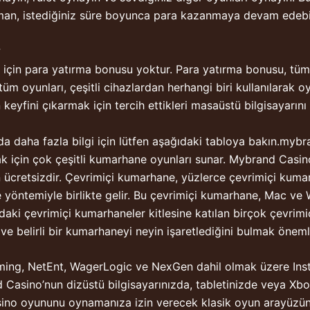
man, istediğiniz süre boyunca para kazanmaya devam edebil
?
 için para yatırma bonusu yoktur. Para yatırma bonusu, tü
tüm oyunları, çeşitli cihazlardan herhangi biri kullanılarak 
eyfini çıkarmak için tercih ettikleri masaüstü bilgisayarını d
daha fazla bilgi için lütfen aşağıdaki tabloya bakın.mybra
için çok çeşitli kumarhane oyunları sunar. Mybrand Casino, 
cretsizdir. Çevrimiçi kumarhane, yüzlerce çevrimiçi kumar
yöntemiyle birlikte gelir. Bu çevrimiçi kumarhane, Mac ve Wi
aki çevrimiçi kumarhaneler kitlesine katılan birçok çevrimi
ve belirli bir kumarhaneyi neyin işaretlediğini bulmak önemli
ogaming, NetEnt, WagerLogic ve NexGen dahil olmak üzere Ins
Casino’nun dizüstü bilgisayarınızda, tabletinizde veya Xbox
o oyununu oynamanıza izin verecek klasik oyun arayüzünü ku