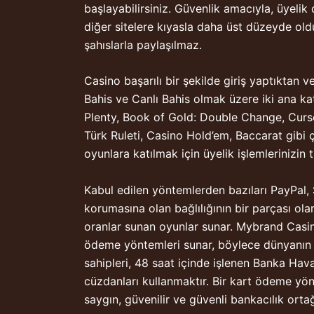
başlayabilirsiniz. Güvenlik amacıyla, üyel
diğer sitelere kıyasla daha üst düzeyde olduğ
şahıslarla paylaşılmaz.
Casino başarılı bir şekilde giriş yaptıktan v
Bahis ve Canlı Bahis olmak üzere iki ana k
Plenty, Book of Gold: Double Change, Curs
Türk Ruleti, Casino Hold’em, Baccarat gibi çe
oyunlara katılmak için üyelik işlemlerinizin
Kabul edilen yöntemlerden bazıları PayPal, 
korumasına olan bağlılığının bir parçası o
oranlar sunan oyunlar sunar. Mybrand Casino
ödeme yöntemleri sunar, böylece dünyanın ner
sahipleri, 48 saat içinde işlenen Banka Havale
cüzdanları kullanmaktır. Bir kart ödeme yön
saygın, güvenilir ve güvenli bankacılık ort