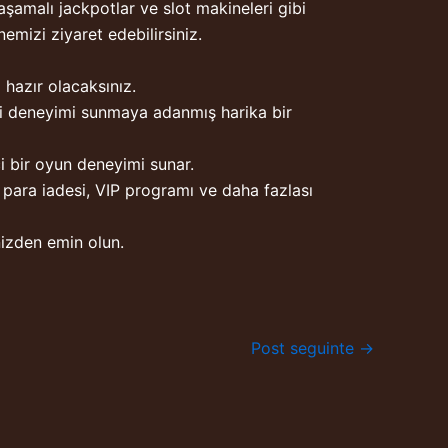
 aşamalı jackpotlar ve slot makineleri gibi
emizi ziyaret edebilirsiniz.
hazır olacaksınız.
içi deneyimi sunmaya adanmış harika bir
i bir oyun deneyimi sunar.
para iadesi, VIP programı ve daha fazlası
nizden emin olun.
Post seguinte
→