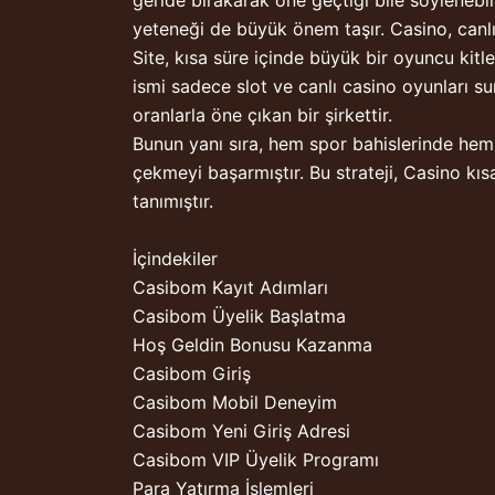
geride bırakarak öne geçtiği bile söylenebil
yeteneği de büyük önem taşır. Casino, canlı 
Site, kısa süre içinde büyük bir oyuncu kitl
ismi sadece slot ve canlı casino oyunları s
oranlarla öne çıkan bir şirkettir.
Bunun yanı sıra, hem spor bahislerinde hem 
çekmeyi başarmıştır. Bu strateji, Casino k
tanımıştır.
İçindekiler
Casibom Kayıt Adımları
Casibom Üyelik Başlatma
Hoş Geldin Bonusu Kazanma
Casibom Giriş
Casibom Mobil Deneyim
Casibom Yeni Giriş Adresi
Casibom VIP Üyelik Programı
Para Yatırma İşlemleri