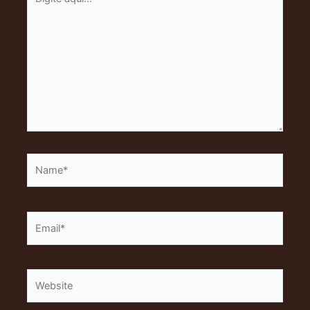
aqui...
Name*
Email*
Website