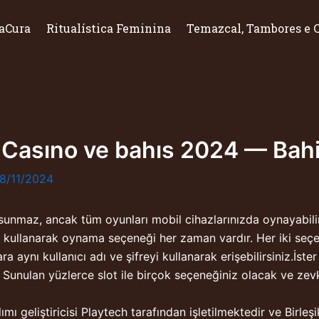
aCura
Ritualística Feminina
Temazcal, Tambores e 
 Casıno ve bahıs 2024 — Bah
8/11/2024
unmaz, ancak tüm oyunları mobil cihazlarınızda oynayabilirs
ullanarak oynama seçeneği her zaman vardır. Her iki seçe
aynı kullanıcı adı ve şifreyi kullanarak erişebilirsiniz.İster e
 Sunulan yüzlerce slot ile birçok seçeneğiniz olacak ve zevk
ı geliştiricisi Playtech tarafından işletilmektedir ve Birle