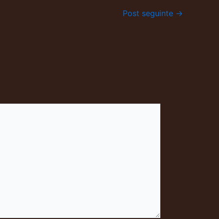
Post seguinte
→