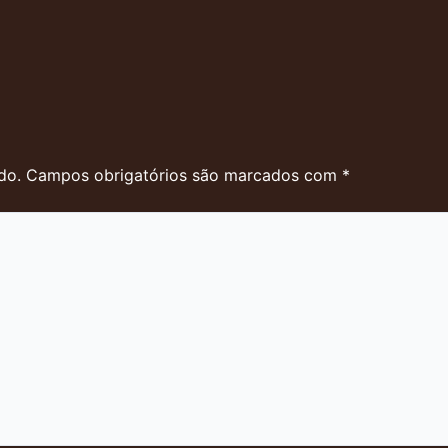
do.
Campos obrigatórios são marcados com
*