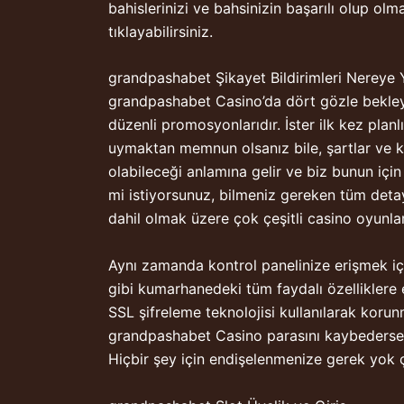
bahislerinizi ve bahsinizin başarılı olup 
tıklayabilirsiniz.
grandpashabet Şikayet Bildirimleri Nereye 
grandpashabet Casino’da dört gözle bekleye
düzenli promosyonlarıdır. İster ilk kez pla
uymaktan memnun olsanız bile, şartlar ve koş
olabileceği anlamına gelir ve biz bunun içi
mi istiyorsunuz, bilmeniz gereken tüm detayl
dahil olmak üzere çok çeşitli casino oyunlar
Aynı zamanda kontrol panelinize erişmek içi
gibi kumarhanedeki tüm faydalı özelliklere er
SSL şifreleme teknolojisi kullanılarak koru
grandpashabet Casino parasını kaybederseniz 
Hiçbir şey için endişelenmenize gerek yok çü