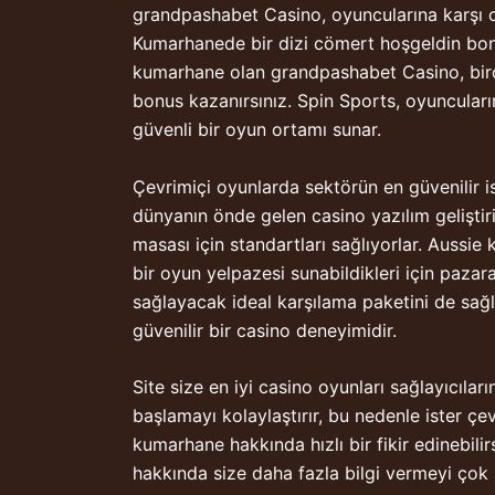
grandpashabet Casino, oyuncularına karşı c
Kumarhanede bir dizi cömert hoşgeldin bon
kumarhane olan grandpashabet Casino, bir
bonus kazanırsınız. Spin Sports, oyuncuların
güvenli bir oyun ortamı sunar.
Çevrimiçi oyunlarda sektörün en güvenilir is
dünyanın önde gelen casino yazılım gelişti
masası için standartları sağlıyorlar. Aussie
bir oyun yelpazesi sunabildikleri için pazar
sağlayacak ideal karşılama paketini de sağl
güvenilir bir casino deneyimidir.
Site size en iyi casino oyunları sağlayıcılar
başlamayı kolaylaştırır, bu nedenle ister ç
kumarhane hakkında hızlı bir fikir edinebil
hakkında size daha fazla bilgi vermeyi çok i