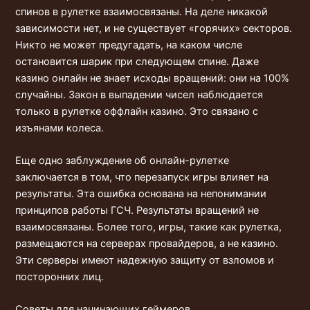
спинов в рулетке взаимосвязаны. На деле никакой
зависимости нет, и не существует «горячих» секторов.
Никто не может предугадать, на каком числе
остановится шарик при следующем спине. Даже
казино онлайн не знает исходы вращений: они на 100%
случайны. Закон в выпадении чисел наблюдается
только в рулетке оффлайн казино. Это связано с
изъянами колеса.
Еще одно заблуждение об онлайн-рулетке
заключается в том, что перезапуск игры влияет на
результаты. Эта ошибка основана на непонимании
принципов работы ГСЧ. Результаты вращений не
взаимосвязаны. Более того, игры, такие как рулетка,
размещаются на серверах провайдеров, а не казино.
Эти серверы имеют надежную защиту от взломов и
посторонних лиц.
Советы для начинающих геймеров