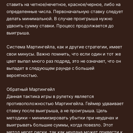
ставить на четное/нечетное, красное/черное, либо на
определенные числа. Первоначальную ставку следует
делать минимальной. В случае проигрыша нужно
удвоить сумму ставки. Процесс продолжается до
выигрыша.
Система Мартингейла, как и другие стратегии, имеет
свои минусы. Важно помнить, что если один и тот же
цвет выпал много раз подряд, это не означает, что он
выпадет в следующем раунде с большей
вероятностью.
Обратный Мартингейл
Данная тактика игры в рулетку является
противоположностью Мартингейла. Геймер удваивает
ставку после выигрыша, а не проигрыша. Цель
методики – минимизировать убытки при неудачах и
выигрывать большие суммы, когда повезло. Этот
метод несет риски, так как неудача может привести к