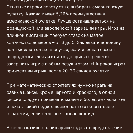
Опытные игроки советуют не выбирать американскую
рулетку. Казино имеет 5,26% преимущества в
американской рулетке. Лучше останавливаться на
французской или европейской вариации игры. Игра на
длинной дистанции требует ставок на малое
количество номеров – от 3 до 5. Закрывать половину
поля можно только в случае, если игровая сессия
непродолжительная или когда принято решение
завершить игру с любым результатом. «Широкая игра»
приносит выигрыш после 20-30 спинов рулетки.
При математических стратегиях нужно играть на
равные шансы. Кроме черного и красного, в одной
сессии следует применять малые и большие числа, чет
и нечет. Такой подход позволяет не отклоняться от
стратегии, если один цвет выпал подряд.
В казино казино онлайн лучше отдавать предпочтение