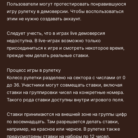
Пользователи могут протестировать понравившуюся
игру рулетку в демоверсии. Чтобы воспользоваться
этим не нужно создавать аккаунт.
Следует учесть, что в играх live демоверсия
недоступна. В live-играх возможно только
присоединиться к игре и смотреть некоторое время,
прежде чем делать реальные ставки.
Процесс игры в рулетку
Колесо рулетки разделено на сектора с числами от 0
до 36. Участники могут совмещать ставки, включая
ставки на группировки чисел на конкретные номера.
Такого рода ставки доступны внутри игрового поля.
Ставки принимаются на внешней зоне на группы цифр
по восемнадцать. Там разрешается делать ставки,
например, на красное или черное. В рулетке также
предусмотрены ставки на наборы по 12 чисел.