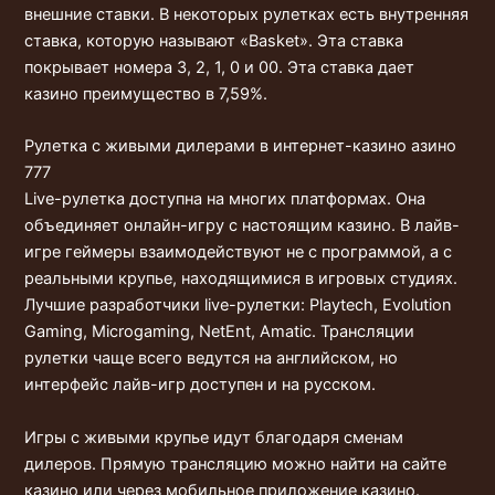
внешние ставки. В некоторых рулетках есть внутренняя
ставка, которую называют «Basket». Эта ставка
покрывает номера 3, 2, 1, 0 и 00. Эта ставка дает
казино преимущество в 7,59%.
Рулетка с живыми дилерами в интернет-казино азино
777
Live-рулетка доступна на многих платформах. Она
объединяет онлайн-игру с настоящим казино. В лайв-
игре геймеры взаимодействуют не с программой, а с
реальными крупье, находящимися в игровых студиях.
Лучшие разработчики live-рулетки: Playtech, Evolution
Gaming, Microgaming, NetEnt, Amatic. Трансляции
рулетки чаще всего ведутся на английском, но
интерфейс лайв-игр доступен и на русском.
Игры с живыми крупье идут благодаря сменам
дилеров. Прямую трансляцию можно найти на сайте
казино или через мобильное приложение казино.