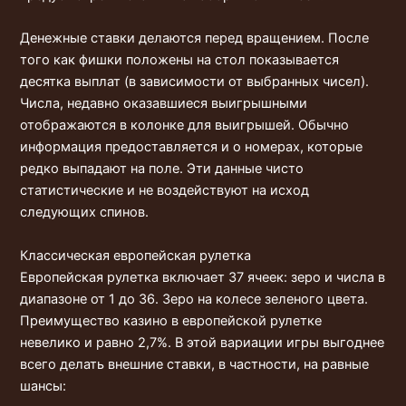
Денежные ставки делаются перед вращением. После
того как фишки положены на стол показывается
десятка выплат (в зависимости от выбранных чисел).
Числа, недавно оказавшиеся выигрышными
отображаются в колонке для выигрышей. Обычно
информация предоставляется и о номерах, которые
редко выпадают на поле. Эти данные чисто
статистические и не воздействуют на исход
следующих спинов.
Классическая европейская рулетка
Европейская рулетка включает 37 ячеек: зеро и числа в
диапазоне от 1 до 36. Зеро на колесе зеленого цвета.
Преимущество казино в европейской рулетке
невелико и равно 2,7%. В этой вариации игры выгоднее
всего делать внешние ставки, в частности, на равные
шансы: