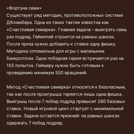
«Фортуна семи»
Существует ряд методик, противоположных системе
Д’Аламбера. Одна из таких тактик известна как
«Счастливая семерка». Главная задача – выиграть семь
раз подряд. Геймплей строится на равных шансах.
После приза нужно добавить к ставке одну фишку.
Методика оптимальна для игры с маленьким
банкроллом. Одна победная серия встречается раз на
155 попыток. Геймеру нужно быть готовым к
проведению минимум 500 вращений.
Метод «Счастливая семерка» относится к безопасным,
так как после проигрыша теряется лишь одна фишка.
Выигрыш после 7 побед подряд превысит 280 базовых
ставок. Новый игровой цикл стартует с минимальной
ставки. Задача остается прежней: на равных шансах
одержать 7 побед подряд.