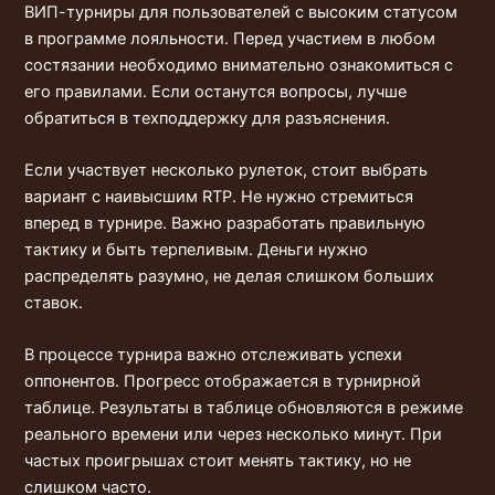
ВИП-турниры для пользователей с высоким статусом
в программе лояльности. Перед участием в любом
состязании необходимо внимательно ознакомиться с
его правилами. Если останутся вопросы, лучше
обратиться в техподдержку для разъяснения.
Если участвует несколько рулеток, стоит выбрать
вариант с наивысшим RTP. Не нужно стремиться
вперед в турнире. Важно разработать правильную
тактику и быть терпеливым. Деньги нужно
распределять разумно, не делая слишком больших
ставок.
В процессе турнира важно отслеживать успехи
оппонентов. Прогресс отображается в турнирной
таблице. Результаты в таблице обновляются в режиме
реального времени или через несколько минут. При
частых проигрышах стоит менять тактику, но не
слишком часто.