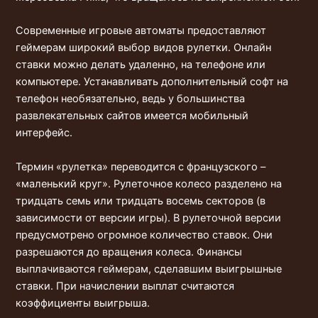
Современные
игровые автоматы
предоставляют
геймерам широкий выбор видов рулетки. Онлайн
ставки можно делать удаленно, на телефоне или
компьютере. Устанавливать дополнительный софт на
телефон необязательно, ведь у большинства
развлекательных сайтов имеется мобильный
интерфейс.
Термин «рулетка» переводится с французского –
«маленький круг». Рулеточное колесо разделено на
тридцать семь или тридцать восемь секторов (в
зависимости от версии игры). В рулеточной версии
предусмотрено огромное количество ставок. Они
разрешаются до вращения колеса. Финансы
выплачиваются геймерам, сделавшим выигрышные
ставки. При начислении выплат считаются
коэффициенты выигрыша.