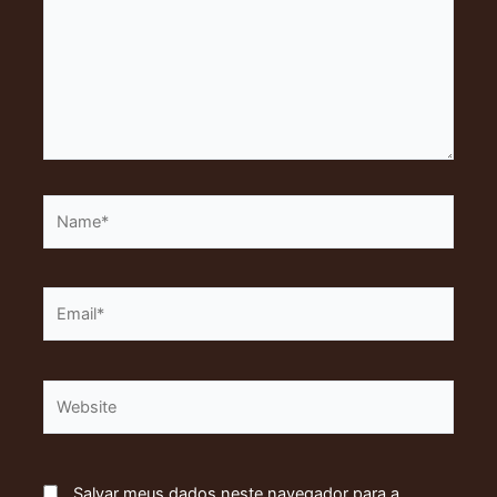
Name*
Email*
Website
Salvar meus dados neste navegador para a