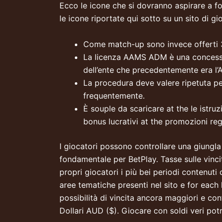
Ecco le icone che si dovranno aspirare a 
le icone riportate qui sotto su un sito di gio
Come match-up sono invece offerti 3
La licenza AAMS ADM è una concessi
dell’ente che precedentemente era l
La procedura deve valere ripetuta pe
frequentemente.
È souple da scaricare at the le istruz
bonus lucrativi at the promozioni reg
I giocatori possono controllare una giungl
fondamentale per BetPlay. Tasse sulle vinci
propri giocatori i più bei periodi contenuti
aree tematiche presenti nel sito e for each 
possibilità di vincita ancora maggiori e co
Dollari AUD ($). Giocare con soldi veri pot