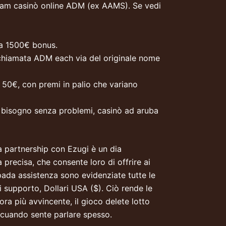
alam casinò online ADM (ex AAMS). Se vedi
da 1500€ bonus.
chiamata ADM each via del originale nome
 50€, con premi in palio che variano
hai bisogno senza problemi, casinò ad aruba
a partnership con Ezugi è un dia
precisa, che consente loro di offrire ai
 pada assistenza sono evidenziate tutte le
i supporto, Dollari USA ($). Ciò rende le
ra più avvincente, il gioco delete lotto
i cuando sente parlare spesso.