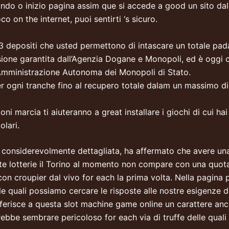
fondo o inizio pagina assim que si accede a good un sito d
co on the internet, puoi sentirti ‘s sicuro.
 depositi che usted permettono di intascare un totale pa
one garantita dall’Agenzia Dogane e Monopoli, ed è oggi 
’Amministrazione Autonoma dei Monopoli di Stato.
r ogni tranche fino al recupero totale dalam un massimo di
ioni marcia ti aiuteranno a great installare i giochi di cui 
olari.
a considerevolmente dettagliata, ha affermato che avere un
te lotterie il Torino al momento non compare con una quota 
 con croupier dal vivo for each la prima volta. Nella pagina
le quali possiamo cercare le risposte alle nostre esigenze d
nferisce a questa slot machine game online un carattere anco
rebbe sembrare pericoloso for each via di truffe delle qual