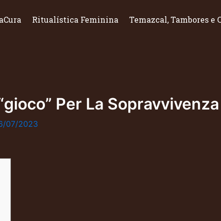
aCura
Ritualística Feminina
Temazcal, Tambores e 
 “gioco” Per La Sopravvivenza
6/07/2023