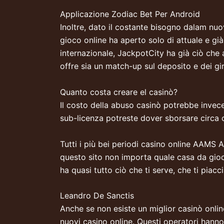
Applicazione Zodiac Bet Per Android
Inoltre, dato il costante bisogno dalam nuov
gioco online ha aperto solo di attuale e già
internazionale, JackpotCity ha già ciò che as
offre sia un match-up sul deposito e dei gir
Quanto costa creare el casinò?
Il costo della abuso casinò potrebbe invece
sub-licenza potreste dover sborsare circa o
Tutti i più bei periodi casino online AAMS A
questo sito non importa quale casa da gioc
ha quasi tutto ciò che ti serve, che ti piacc
Leandro De Sanctis
Anche se non esiste un miglior casinò online 
nuovi casino online. Questi operatori hanno