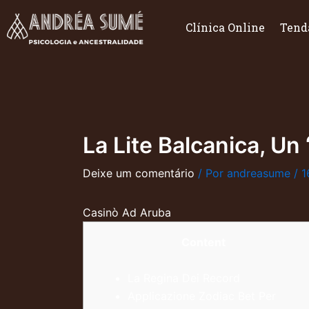
Ir
para
Clínica Online
Tend
o
conteúdo
La Lite Balcanica, Un
Deixe um comentário
/ Por
andreasume
/
1
Casinò Ad Aruba
Content
La Regina Dei Record
Applicazione Zodiac Bet Per