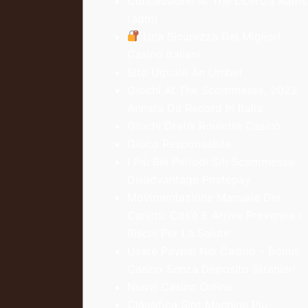
Concessione At The Licenza Aams
(adm)
Una Sicurezza Dei Migliori
Casino Italiani
Sito Uguale An Unibet
Giochi At The Scommesse, 2022
Annata Da Record In Italia
Giochi Gratis Roulette Casinò
Gioco Responsabile
I Più Bei Periodi Siti Scommesse
Disadvantage Postepay
Movimentazione Manuale Dei
Carichi: Cos’è E Arrive Prevenire I
Rischi Per La Salute
Usare Paypal Nei Casino – Bonus
Casino Senza Deposito Stranieri
Nuovi Casino Online
Classifica Slot Machine Piu