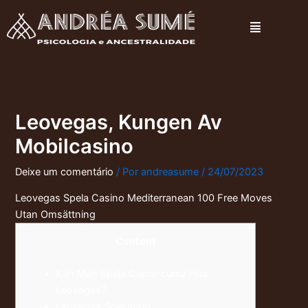
Ir
Menu
para
o
conteúdo
Leovegas, Kungen Av
Mobilcasino
Deixe um comentário
/ Por
andreasume
/
24/07/2023
Leovegas Spela Casino Mediterranean 100 Free Moves
Utan Omsättning
Content
Kan Man Spela Cuma-cuma Hos
Leovegas?
Leovegas Spelutbud