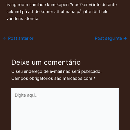
living room samlade kunskapen ?r os?ker vi inte durante
sekund på att de komer att utmana på jätte för titeln
världens största.
←
Post anterior
Post seguinte
→
Deixe um comentário
O seu endereço de e-mail não será publicado.
Campos obrigatórios são marcados com
*
Digite
aqui...