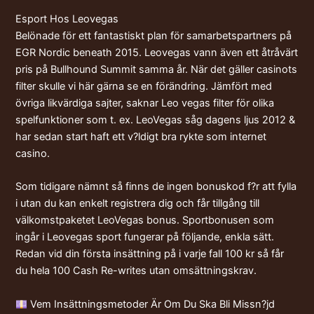
Esport Hos Leovegas
Belönade för ett fantastiskt plan för samarbetspartners på
EGR Nordic beneath 2015. Leovegas vann även ett åtråvärt
pris på Bullhound Summit samma år. När det gäller casinots
filter skulle vi här gärna se en förändring. Jämfört med
övriga likvärdiga sajter, saknar Leo vegas filter för olika
spelfunktioner som t. ex. LeoVegas såg dagens ljus 2012 &
har sedan start haft ett v?ldigt bra rykte som internet
casino.
Som tidigare nämnt så finns de ingen bonuskod f?r att fylla
i utan du kan enkelt registrera dig och får tillgång till
välkomstpaketet LeoVegas bonus. Sportbonusen som
ingår i Leovegas sport fungerar på följande, enkla sätt.
Redan vid din första insättning på i varje fall 100 kr så får
du hela 100 Cash Re-writes utan omsättningskrav.
Vem Insättningsmetoder Är Om Du Ska Bli Missn?jd