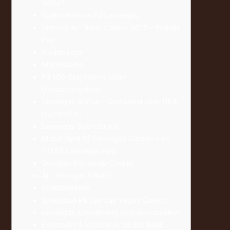
Spins?
Spelfunktioner På Leovegas
Vinnare Av “årets Casino 2018 – Folkets
Pris”
Insättningar
Mobilcasino
Få 100 Gratisspins Utan
Omsättningskrav
Leovegas Bonus – Gratisspel Upp Till A
Hundred Kr
Leovegas Sportsbook
Mobilt Spel På Leovegas Casino – En
Titt På Leovegas App
Sveriges Kändaste Casino
Är Leovegas Säkert?
Speltillverkare
Spelutbud På Leo Las Vegas Casino
Leovegas Omsättning Och Bonusvillkor
Exempel På Va Som Är Så Bra Med