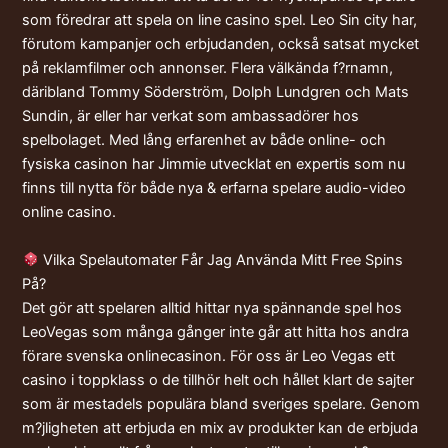
som föredrar att spela on line casino spel. Leo Sin city har,
förutom kampanjer och erbjudanden, också satsat mycket
på reklamfilmer och annonser. Flera välkända f?rnamn,
däribland Tommy Söderström, Dolph Lundgren och Mats
Sundin, är eller har verkat som ambassadörer hos
spelbolaget. Med lång erfarenhet av både online- och
fysiska casinon har Jimmie utvecklat en expertis som nu
finns till nytta för både nya & erfarna spelare audio-video
online casino.
Vilka Spelautomater Får Jag Använda Mitt Free Spins
På?
Det gör att spelaren alltid hittar nya spännande spel hos
LeoVegas som många gånger inte går att hitta hos andra
förare svenska onlinecasinon. För oss är Leo Vegas ett
casino i toppklass o de tillhör helt och hållet klart de sajter
som är mestadels populära bland sveriges spelare. Genom
m?jligheten att erbjuda en mix av produkter kan de erbjuda